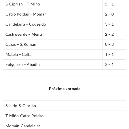
S. Ciprián – T. Miño
5 – 1
Catro Roldas – Momán
2 – 0
Candelaira – Codesido
3 – 1
Castroverde – Meira
2 – 2
Cazas – S. Román
0 – 3
Matela – Celta
1 – 1
Folgueiro – Abadín
3 – 1
Próxima xornada
Sacido-S. Ciprián
T. Miño-Catro Roldas
Momán-Candelaira