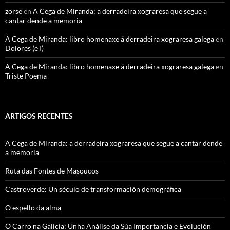
zorse
en
A Cega de Miranda: a derradeira xograresa que segue a
cantar dende a memoria
A Cega de Miranda: libro homenaxe á derradeira xograresa galega
en
Dolores (e I)
A Cega de Miranda: libro homenaxe á derradeira xograresa galega
en
Triste Poema
ARTIGOS RECENTES
A Cega de Miranda: a derradeira xograresa que segue a cantar dende
a memoria
Ruta das Fontes de Masoucos
Castroverde: Un século de transformación demográfica
O espello da alma
O Carro na Galicia: Unha Análise da Súa Importancia e Evolución