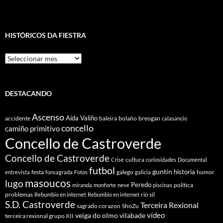
HISTÓRICOS DA FIESTRA
Históricos
Da
Fiestra
DESTACANDO
Ascenso
Aída Valiño
accidente
baleira
bolaño
breogan
calasancio
concello
camiño primitivo
Concello de Castroverde
Concello de Castroverde
cultura
Crise
curiosidades
Documental
futbol
guntín
historia
festa
galego
humor
entrevista
fonsagrada
Fotos
galicia
masoucos
lugo
Peredo
política
miranda
monforte
neve
piscinas
problemas
rio sil
Rebumbio en internet
Rebumbio en internet
S.D. Castroverde
Terceira Rexional
sagrado corazon
ShoZu
vídeo
veiga do olmo
vilabade
terceira rexional grupo XII