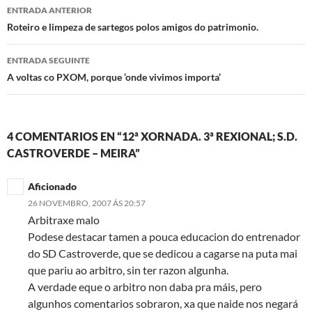
Navegación
ENTRADA ANTERIOR
de
Roteiro e limpeza de sartegos polos amigos do patrimonio.
artigos
ENTRADA SEGUINTE
A voltas co PXOM, porque ‘onde vivimos importa’
4 COMENTARIOS EN “12ª XORNADA. 3ª REXIONAL; S.D.
CASTROVERDE – MEIRA”
Aficionado
26 NOVEMBRO, 2007 ÁS 20:57
Arbitraxe malo
Podese destacar tamen a pouca educacion do entrenador
do SD Castroverde, que se dedicou a cagarse na puta mai
que pariu ao arbitro, sin ter razon algunha.
A verdade eque o arbitro non daba pra máis, pero
algunhos comentarios sobraron, xa que naide nos negará