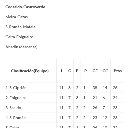
Codesido-Castroverde
Meira-Cazas
S. Román-Matela
Celta-Folgueiro
Abadín (descansa)
Clasificación(Equipo)
J
G
E
P
GF
GC
Ptos
1. S. Ciprián
11
8
2
1
38
14
26
2. Folgueiro
11
7
3
1
21
6
24
3. Sacido
11
7
2
2
26
7
23
4. S. Román
11
7
2
2
23
12
23
5. Celta
11
7
1
3
26
10
22