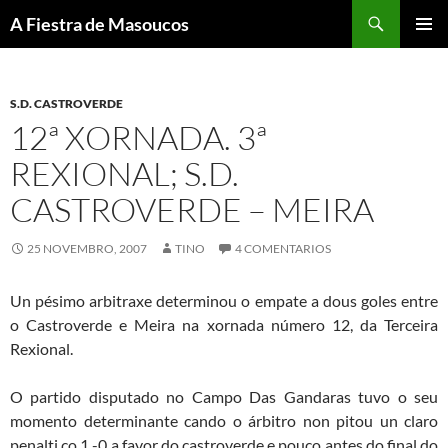
Saltar
Buscar
A Fiestra de Masoucos
ao
MENÚ
contido
PRINCI
S.D. CASTROVERDE
12ª XORNADA. 3ª
REXIONAL; S.D.
CASTROVERDE – MEIRA
25 NOVEMBRO, 2007
TINO
4 COMENTARIOS
Un pésimo arbitraxe determinou o empate a dous goles entre
o Castroverde e Meira na xornada número 12, da Terceira
Rexional.
O partido disputado no Campo Das Gandaras tuvo o seu
momento determinante cando o árbitro non pitou un claro
penalti co 1 -0 a favor do castroverde e pouco antes do final do