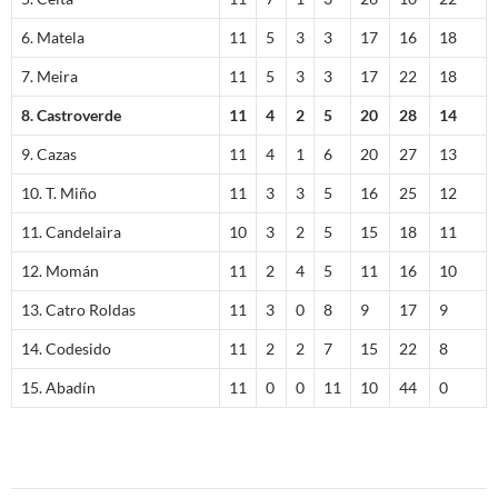
6. Matela
11
5
3
3
17
16
18
7. Meira
11
5
3
3
17
22
18
8. Castroverde
11
4
2
5
20
28
14
9. Cazas
11
4
1
6
20
27
13
10. T. Miño
11
3
3
5
16
25
12
11. Candelaira
10
3
2
5
15
18
11
12. Momán
11
2
4
5
11
16
10
13. Catro Roldas
11
3
0
8
9
17
9
14. Codesido
11
2
2
7
15
22
8
15. Abadín
11
0
0
11
10
44
0