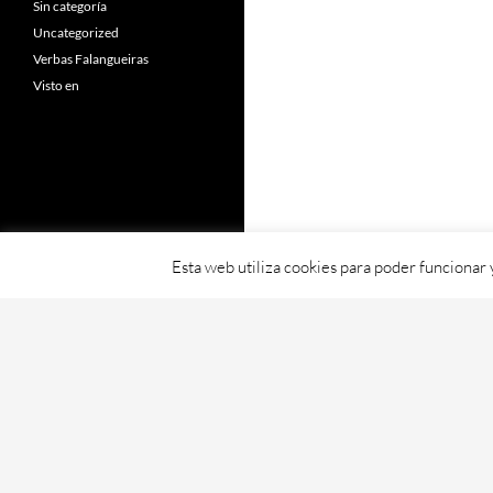
Sin categoría
Uncategorized
Verbas Falangueiras
Visto en
Esta web utiliza cookies para poder funcionar
Fornecido con orgullo por WordPress
Web creada, aloxada e mantida por Café D