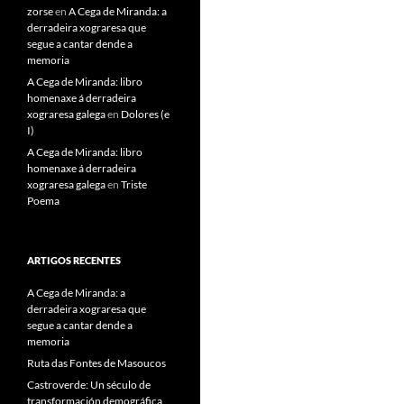
zorse
en
A Cega de Miranda: a
derradeira xograresa que
segue a cantar dende a
memoria
A Cega de Miranda: libro
homenaxe á derradeira
xograresa galega
en
Dolores (e
I)
A Cega de Miranda: libro
homenaxe á derradeira
xograresa galega
en
Triste
Poema
ARTIGOS RECENTES
A Cega de Miranda: a
derradeira xograresa que
segue a cantar dende a
memoria
Ruta das Fontes de Masoucos
Castroverde: Un século de
transformación demográfica