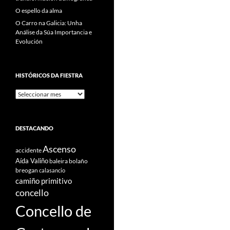
O espello da alma
O Carro na Galicia: Unha
Análise da Súa Importancia e
Evolución
HISTÓRICOS DA FIESTRA
Históricos
Da
Fiestra
DESTACANDO
Ascenso
accidente
Aída Valiño
baleira
bolaño
breogan
calasancio
camiño primitivo
concello
Concello de