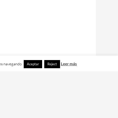
ues navegando.
Leer más
Aceptar
Reject
contacto con nos en
info@cafedixital.com
.