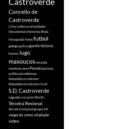
Castroverde
Concello de
Castroverde
cultura
Crise
curiosidades
festa
Documental
entrevista
futbol
fonsagrada
Fotos
guntín
historia
galego
galicia
lugo
humor
masoucos
miranda
Peredo
monforte
neve
piscinas
política
problemas
Rebumbio en internet
rio sil
Rebumbio en internet
S.D. Castroverde
sagrado corazon
ShoZu
Terceira Rexional
terceira rexional grupo XII
veiga do olmo
vilabade
vídeo