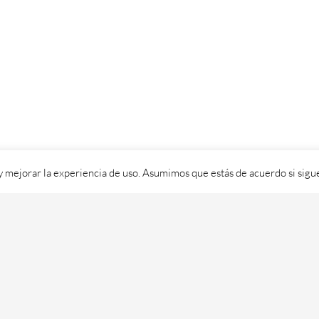
 y mejorar la experiencia de uso. Asumimos que estás de acuerdo si sig
ixital SL - 2026. Visítanos en
https://cafedixital.com
ou ponte en 