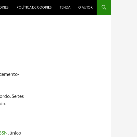
OKIES
POLÍTICA DE COOKIES
TENDA
O AUTOR
cemento-
rdo. Se tes
ión:
BSN
, único