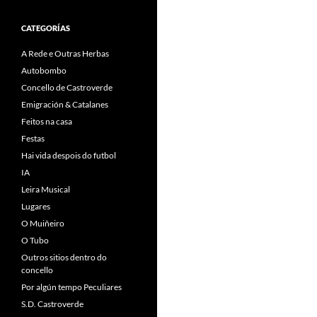
CATEGORÍAS
A Rede e Outras Herbas
Autobombo
Concello de Castroverde
Emigración & Catalanes
Feitos na casa
Festas
Hai vida despois do futbol
IA
Leira Musical
Lugares
O Muiñeiro
O Tubo
Outros sitios dentro do
concello
Por algún tempo Peculiares
S.D. Castroverde