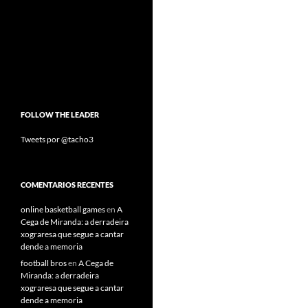
FOLLOW THE LEADER
Tweets por @tacho3
COMENTARIOS RECENTES
online basketball games
en
A
Cega de Miranda: a derradeira
xograresa que segue a cantar
dende a memoria
football bros
en
A Cega de
Miranda: a derradeira
xograresa que segue a cantar
dende a memoria