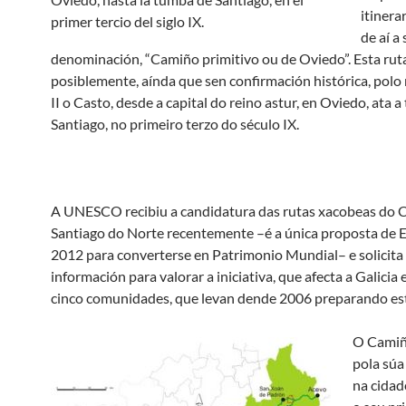
itinera
de aí a
denominación, “Camiño primitivo ou de Oviedo”. Esta ruta
posiblemente, aínda que sen confirmación histórica, polo 
II o Casto, desde a capital do reino astur, en Oviedo, ata 
Santiago, no primeiro terzo do século IX.
A UNESCO recibiu a candidatura das rutas xacobeas do 
Santiago do Norte recentemente –é a única proposta de 
2012 para converterse en Patrimonio Mundial– e solicita
información para valorar a iniciativa, que afecta a Galicia 
cinco comunidades, que levan dende 2006 preparando esta
O Camiño
pola súa
na cidad