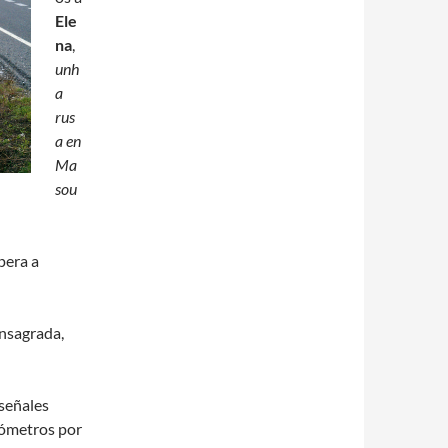
Ele
na
,
unh
a
rus
a en
Ma
sou
pera a
onsagrada,
 señales
ilómetros por