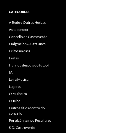
CATEGORÍAS
A Rede e Outras Herbas
Autobombo
Concello de Castroverde
Emigración & Catalanes
Feitos na casa
Festas
Hai vida despois do futbol
IA
Leira Musical
Lugares
O Muiñeiro
O Tubo
Outros sitios dentro do
concello
Por algún tempo Peculiares
S.D. Castroverde