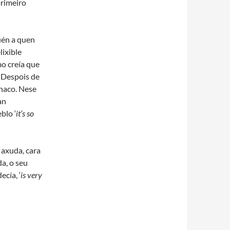
rimeiro
uén a quen
lixible
mo creía que
. Despois de
anaco. Nese
an
blo ‘
it’s so
 axuda, cara
da, o seu
ecía, ‘
is very