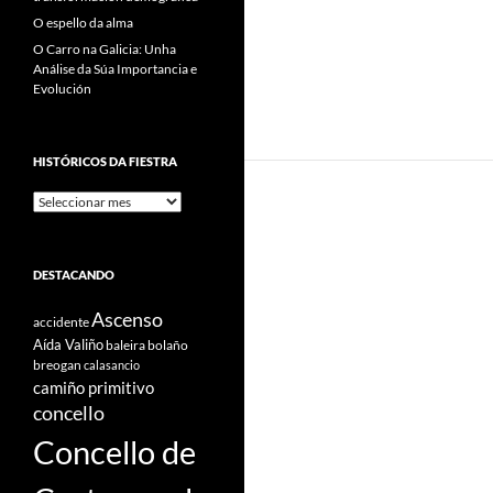
O espello da alma
O Carro na Galicia: Unha
Análise da Súa Importancia e
Evolución
HISTÓRICOS DA FIESTRA
Históricos
Da
Fiestra
DESTACANDO
Ascenso
accidente
Aída Valiño
baleira
bolaño
breogan
calasancio
camiño primitivo
concello
Concello de