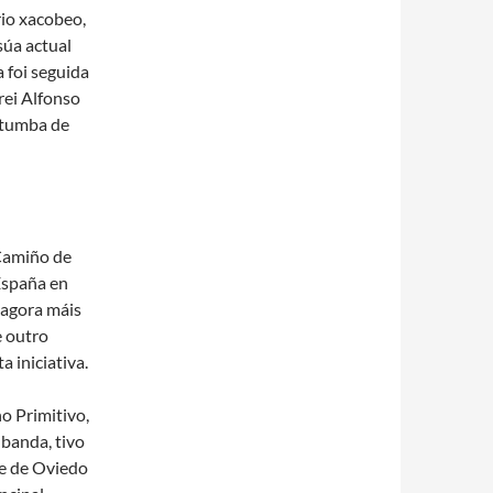
rio xacobeo,
 súa actual
 foi seguida
rei Alfonso
a tumba de
Camiño de
España en
 agora máis
e outro
 iniciativa.
 Primitivo,
 banda, tivo
e de Oviedo