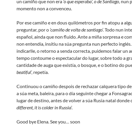
un camiño que non era
‘o que esperaba’, o de Santiago,
nun p
momento non a convenceu.
Por ese camiño e en dous quilómetros por fin atopu a alg
preguntar, por o
‘camiño de volta de santiago’.
Todo nun inte
español, aínda que non fluido. Ante a miña sorpresa e co
non entendía, insitiu na súa pregunta nun perfecto inglés
indicarlle, o retorno a senda correcta, puidemos falar un 
tempo contoume o espectacular do lugar, sobre todo a gr
cantidade de auga que existía, o bosque, e o botino do pue
beatiful’,
repetía.
Continuou o camiño despois de rechazar calquera tipo de
a súa meta, baleira, para o día seguinte chegar a Fonsagra
lugar de destino, antes de volver a súa Rusia natal donde d
different, it is colder in Russia
‘.
Good bye Elena. See you… soon