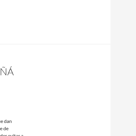
AÑÁ
ue dan
e de
er evitar a