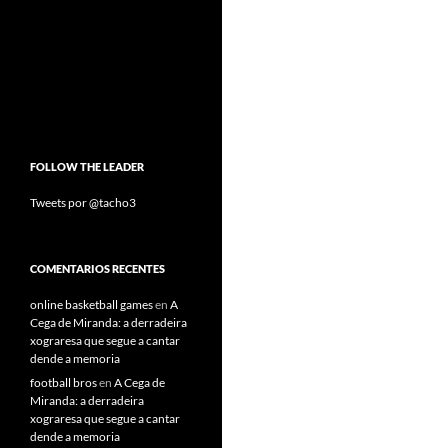
FOLLOW THE LEADER
Tweets por @tacho3
COMENTARIOS RECENTES
online basketball games
en
A
Cega de Miranda: a derradeira
xograresa que segue a cantar
dende a memoria
football bros
en
A Cega de
Miranda: a derradeira
xograresa que segue a cantar
dende a memoria