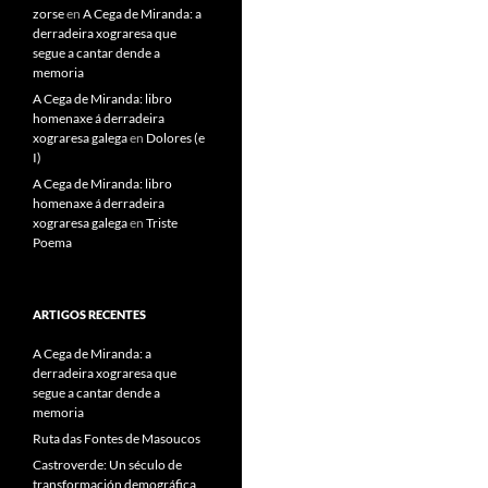
zorse
en
A Cega de Miranda: a
derradeira xograresa que
segue a cantar dende a
memoria
A Cega de Miranda: libro
homenaxe á derradeira
xograresa galega
en
Dolores (e
I)
A Cega de Miranda: libro
homenaxe á derradeira
xograresa galega
en
Triste
Poema
ARTIGOS RECENTES
A Cega de Miranda: a
derradeira xograresa que
segue a cantar dende a
memoria
Ruta das Fontes de Masoucos
Castroverde: Un século de
transformación demográfica