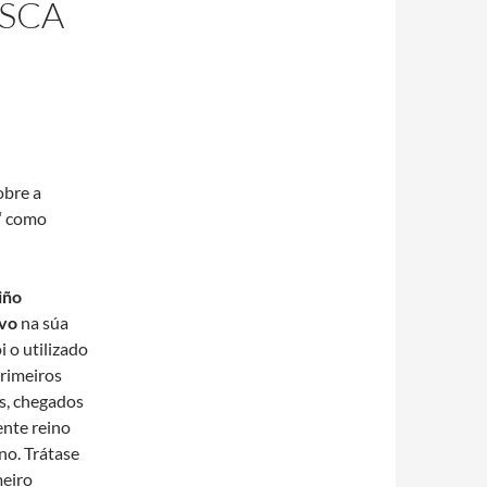
USCA
obre a
‘ como
iño
ivo
na súa
i o utilizado
rimeiros
s, chegados
ente reino
no. Trátase
meiro