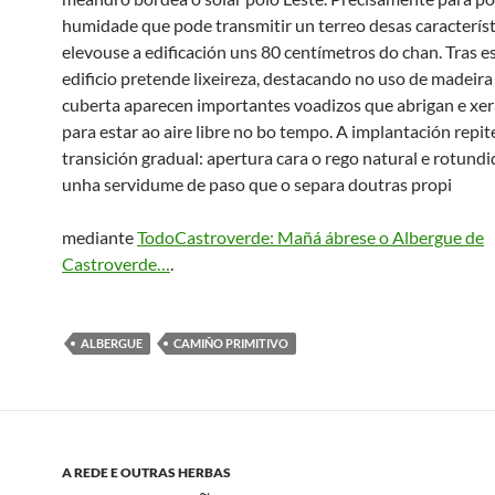
humidade que pode transmitir un terreo desas característ
elevouse a edificación uns 80 centímetros do chan. Tras ese
edificio pretende lixeireza, destacando no uso de madeira 
cuberta aparecen importantes voadizos que abrigan e xe
para estar ao aire libre no bo tempo. A implantación repi
transición gradual: apertura cara o rego natural e rotund
unha servidume de paso que o separa doutras propi
mediante
TodoCastroverde: Mañá ábrese o Albergue de
Castroverde…
.
ALBERGUE
CAMIÑO PRIMITIVO
A REDE E OUTRAS HERBAS