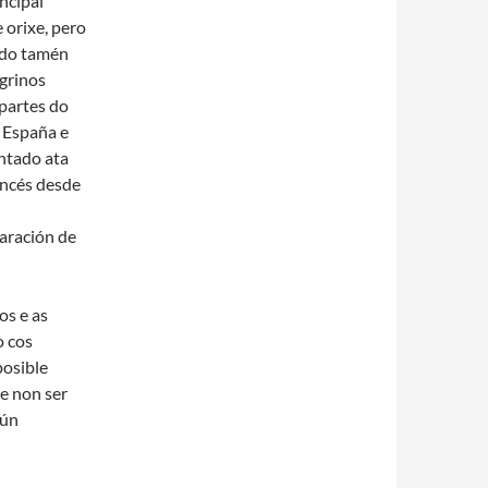
incipal
 orixe, pero
ido tamén
grinos
partes do
 España e
entado ata
ancés desde
aración de
os e as
o cos
posible
de non ser
gún