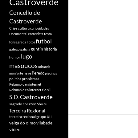
Castroverde
Concello de
Castroverde
cultura
Crise
curiosidades
festa
Documental
entrevista
futbol
fonsagrada
Fotos
guntín
historia
galego
galicia
lugo
humor
masoucos
miranda
Peredo
monforte
neve
piscinas
política
problemas
Rebumbio en internet
rio sil
Rebumbio en internet
S.D. Castroverde
sagrado corazon
ShoZu
Terceira Rexional
terceira rexional grupo XII
veiga do olmo
vilabade
vídeo