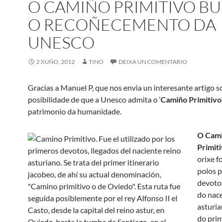
O CAMIÑO PRIMITIVO B
O RECOÑECEMENTO DA
UNESCO
2 XUÑO, 2012
TINO
DEIXA UN COMENTARIO
Gracias a Manuel P, que nos envia un interesante artigo s
posibilidade de que a Unesco admita o ‘
Camiño Primitivo
patrimonio da humanidade.
O Cam
Primit
orixe fo
polos p
devoto
do nac
asturia
do pri