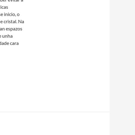
icas
 inicio, o
e cristal. Na
ran espazos
te unha
idade cara