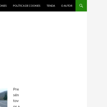
OKIES
POLÍTICA DE COOKIES
TENDA
O AUTOR
Pre
sén
tov
os a