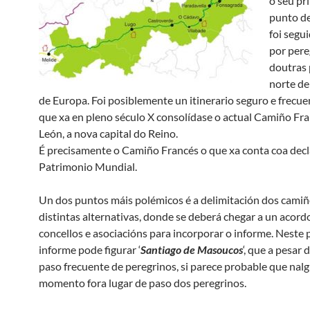
o seu pr
punto de
foi segu
por pere
doutras 
norte de
de Europa. Foi posiblemente un itinerario seguro e frecu
que xa en pleno século X consolídase o actual Camiño Fr
León, a nova capital do Reino.
É precisamente o Camiño Francés o que xa conta coa decl
Patrimonio Mundial.
Un dos puntos máis polémicos é a delimitación dos camiñ
distintas alternativas, donde se deberá chegar a un acord
concellos e asociacións para incorporar o informe. Neste 
informe pode figurar ‘
Santiago de Masoucos
‘, que a pesar 
paso frecuente de peregrinos, si parece probable que nal
momento fora lugar de paso dos peregrinos.