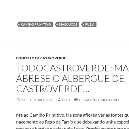
CAMIÑO PRIMITIVO
MASOUCOS
RUSIA
CONCELLO DE CASTROVERDE
TODOCASTROVERDE: M
ÁBRESE O ALBERGUE DE
CASTROVERDE…
17 SETEMBRO, 2012
TINO
DEIXA UN COMENTARIO
nte ao Camiño Primitivo. Na zona afloran varias fontes q
nacemento ao Rego de Tarrío que debuxando unha especi
meandro bordea o solar polo Leste. Precisamente para pod