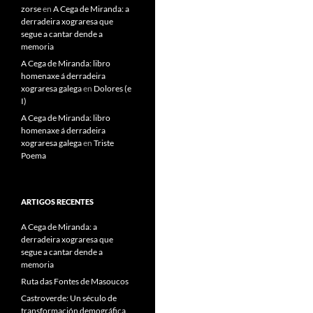
zorse
en
A Cega de Miranda: a
derradeira xograresa que
segue a cantar dende a
memoria
A Cega de Miranda: libro
homenaxe á derradeira
xograresa galega
en
Dolores (e
I)
A Cega de Miranda: libro
homenaxe á derradeira
xograresa galega
en
Triste
Poema
ARTIGOS RECENTES
A Cega de Miranda: a
derradeira xograresa que
segue a cantar dende a
memoria
Ruta das Fontes de Masoucos
Castroverde: Un século de
transformación demográfica