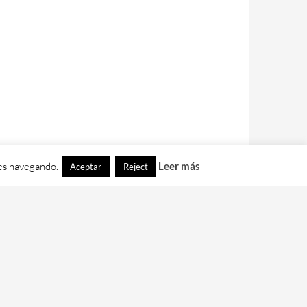
ues navegando.
Leer más
Aceptar
Reject
contacto con nos en
info@cafedixital.com
.