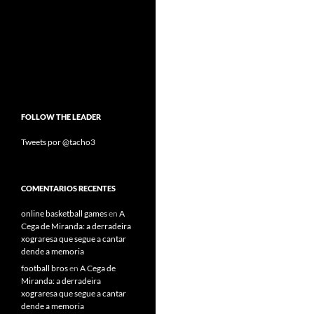
FOLLOW THE LEADER
Tweets por @tacho3
COMENTARIOS RECENTES
online basketball games
en
A
Cega de Miranda: a derradeira
xograresa que segue a cantar
dende a memoria
football bros
en
A Cega de
Miranda: a derradeira
xograresa que segue a cantar
dende a memoria