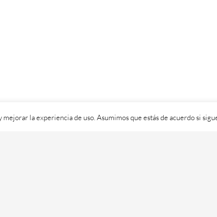
 y mejorar la experiencia de uso. Asumimos que estás de acuerdo si sig
ixital SL - 2026. Visítanos en
https://cafedixital.com
ou ponte en 