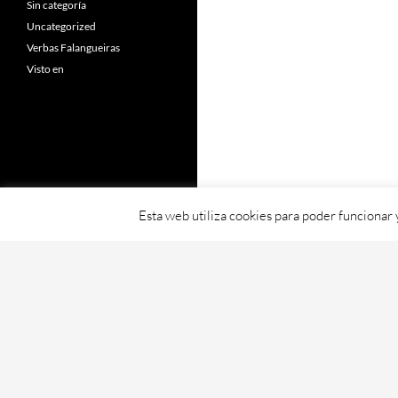
Sin categoría
Uncategorized
Verbas Falangueiras
Visto en
Esta web utiliza cookies para poder funcionar
Fornecido con orgullo por WordPress
Web creada, aloxada e mantida por Café D