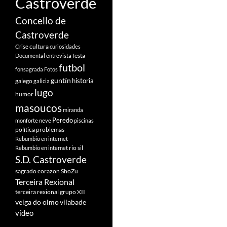
Castroverde
Concello de
Castroverde
cultura
Crise
curiosidades
festa
Documental
entrevista
futbol
fonsagrada
Fotos
guntín
historia
galego
galicia
lugo
humor
masoucos
miranda
Peredo
monforte
neve
piscinas
política
problemas
Rebumbio en internet
rio sil
Rebumbio en internet
S.D. Castroverde
sagrado corazon
ShoZu
Terceira Rexional
terceira rexional grupo XII
veiga do olmo
vilabade
vídeo