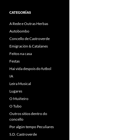
CATEGORÍAS
A Rede e Outras Herbas
Autobombo
Concello de Castroverde
Emigración & Catalanes
Feitos na casa
Festas
Hai vida despois do futbol
IA
Leira Musical
Lugares
O Muiñeiro
O Tubo
Outros sitios dentro do
concello
Por algún tempo Peculiares
S.D. Castroverde