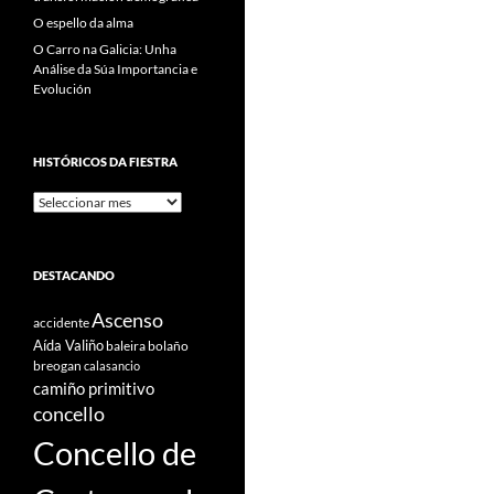
O espello da alma
O Carro na Galicia: Unha
Análise da Súa Importancia e
Evolución
HISTÓRICOS DA FIESTRA
Históricos
Da
Fiestra
DESTACANDO
Ascenso
accidente
Aída Valiño
baleira
bolaño
breogan
calasancio
camiño primitivo
concello
Concello de