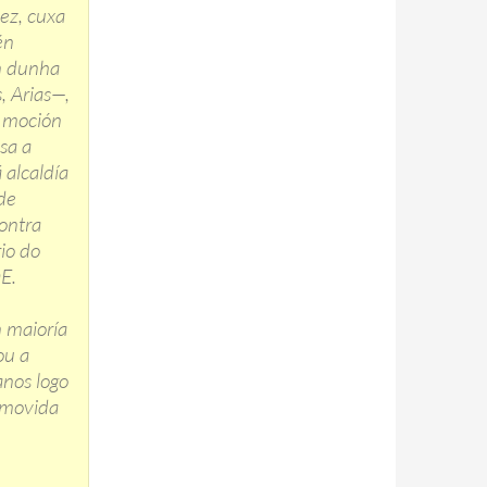
ez, cuxa
én
ón dunha
, Arias—,
 moción
sa a
 alcaldía
de
ontra
io do
E.
n maioría
ou a
anos logo
omovida