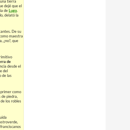
 una tierra
ue dejé que el
cia de
Lugo
.
o, delató la
tantes. De su
, como maestra
, ¿no?, que
rimitivo
erra de
encia desde el
re del
o de las
l primer como
 de piedra,
 de los robles
uida
astroverde,
 franciscanos