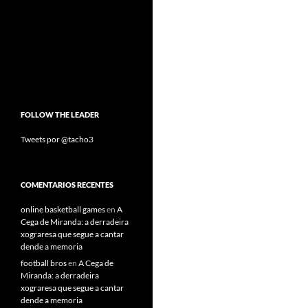
FOLLOW THE LEADER
Tweets por @tacho3
COMENTARIOS RECENTES
online basketball games
en
A
Cega de Miranda: a derradeira
xograresa que segue a cantar
dende a memoria
football bros
en
A Cega de
Miranda: a derradeira
xograresa que segue a cantar
dende a memoria