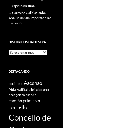
O espello da alma
O Carro na Galicia: Unha
Análise da Súa Importancia e
Evolución
HISTÓRICOS DA FIESTRA
Históricos
Da
Fiestra
DESTACANDO
Ascenso
accidente
Aída Valiño
baleira
bolaño
breogan
calasancio
camiño primitivo
concello
Concello de