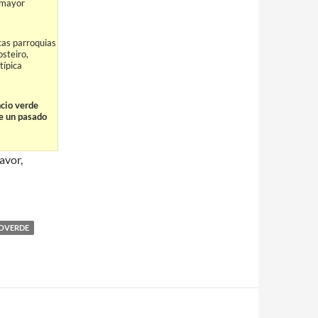
o mayor
cas parroquias
steiro,
típica
ncio verde
de un pasado
avor,
ROVERDE