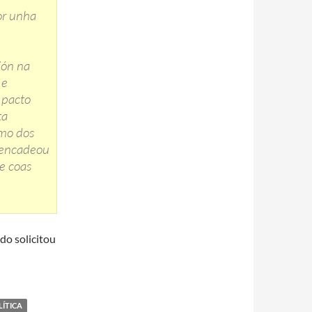
or unha
ión na
 e
 pacto
ta
smo dos
n encadeou
e coas
ado solicitou
LÍTICA