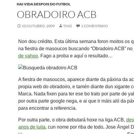
HAI VIDA DESPOIS DO FUTBOL
OBRADOIRO ACB
10 OUTUBRO, 2009
TINO
1 COMENTARIO
Non dou crédito. Esta última semana foron moitos os q
na fiestra de masoucos buscando “Obradoiro ACB” no
de yahoo
. Fago a proba e aquí o resultado…
A fiestra de masoucos, aparece diante da páxina da ac
propia web do obradoiro, e tamén diante dun xigante 
Marca. Nada fixen para ter ese bo trato por parte de y
por outra parte google nega, e ai que ir máis aló da pá
para encontrar a referencia.
Por outra parte, o obra debutará hoxe na liga ACB,
des
anos de luita
, cun nome por riba de todo, Jose Ángel
D