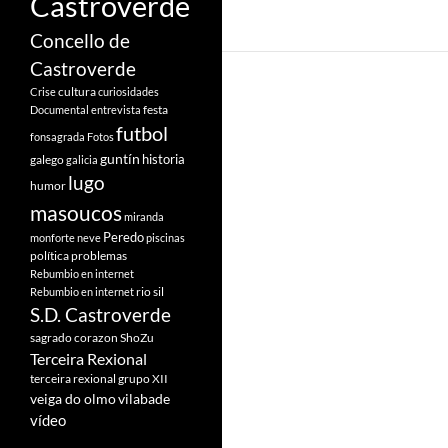
Castroverde
Concello de
Castroverde
cultura
Crise
curiosidades
festa
Documental
entrevista
futbol
fonsagrada
Fotos
guntín
historia
galego
galicia
lugo
humor
masoucos
miranda
Peredo
monforte
neve
piscinas
política
problemas
Rebumbio en internet
rio sil
Rebumbio en internet
S.D. Castroverde
sagrado corazon
ShoZu
Terceira Rexional
terceira rexional grupo XII
veiga do olmo
vilabade
vídeo