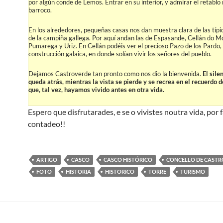
por algún conde de Lemos. Entrar en su interior, y admirar el retabl
barroco.
En los alrededores, pequeñas casas nos dan muestra clara de las típi
de la campiña gallega. Por aquí andan las de Espasande, Cellán do Mo
Pumarega y Uriz. En Cellán podéis ver el precioso Pazo de los Pardo, 
construcción galaica, en donde solían vivir los señores del pueblo.
Dejamos Castroverde tan pronto como nos dio la bienvenida.
El sile
queda atrás, mientras la vista se pierde y se recrea en el recuerdo 
que, tal vez, hayamos vivido antes en otra vida.
Espero que disfrutarades, e se o vivistes noutra vida, por f
contadeo!!
ARTIGO
CASCO
CASCO HISTÓRICO
CONCELLO DE CAST
FOTO
HISTORIA
HISTORICO
TORRE
TURISMO