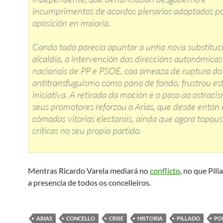
incumprimentos de acordos plenarios adoptados p
oposición en maioría.
Cando todo parecía apuntar a unha nova substituc
alcaldía, a intervención das direccións autonómicas
nacionais de PP e PSOE, coa ameaza de ruptura do
antitransfuguismo como pano de fondo, frustrou es
iniciativa. A retirada da moción e o paso ao ostraci
seus promotores reforzou a Arias, que desde entó
cómodas vitorias electorais, aínda que agora topous
críticas no seu propio partido.
Mentras Ricardo Varela mediará no
conflicto
, no que Pill
a presencia de todos os concelleiros.
ARIAS
CONCELLO
CRISE
HISTORIA
PILLADO
PO