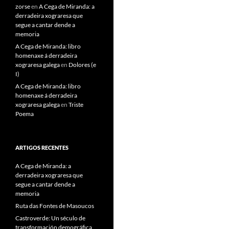
zorse
en
A Cega de Miranda: a
derradeira xograresa que
segue a cantar dende a
memoria
A Cega de Miranda: libro
homenaxe á derradeira
xograresa galega
en
Dolores (e
I)
A Cega de Miranda: libro
homenaxe á derradeira
xograresa galega
en
Triste
Poema
ARTIGOS RECENTES
A Cega de Miranda: a
derradeira xograresa que
segue a cantar dende a
memoria
Ruta das Fontes de Masoucos
Castroverde: Un século de
transformación demográfica