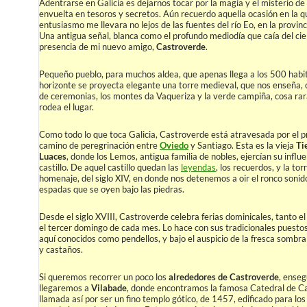
Adentrarse en Galicia es dejarnos tocar por la magia y el misterio de
envuelta en tesoros y secretos. Aún recuerdo aquella ocasión en la q
entusiasmo me llevara no lejos de las fuentes del río Eo, en la provin
Una antigua señal, blanca como el profundo mediodía que caía del ciel
presencia de mi nuevo amigo,
Castroverde
.
Pequeño pueblo, para muchos aldea, que apenas llega a los 500 habi
horizonte se proyecta elegante una torre medieval, que nos enseña
de ceremonias, los montes da Vaqueriza y la verde campiña, cosa rara
rodea el lugar.
Como todo lo que toca Galicia, Castroverde está atravesada por el p
camino de peregrinación entre
Oviedo
y Santiago. Esta es la vieja
Ti
Luaces
, donde los Lemos, antigua familia de nobles, ejercían su influ
castillo. De aquel castillo quedan las
leyendas
, los recuerdos, y la tor
homenaje, del siglo XIV, en donde nos detenemos a oir el ronco sonid
espadas que se oyen bajo las piedras.
Desde el siglo XVIII, Castroverde celebra ferias dominicales, tanto e
el tercer domingo de cada mes. Lo hace con sus tradicionales puestos
aquí conocidos como pendellos, y bajo el auspicio de la fresca sombra
y castaños.
Si queremos recorrer un poco los
alrededores de Castroverde
, enseg
llegaremos a
Vilabade
, donde encontramos la famosa Catedral de C
llamada así por ser un fino templo gótico, de 1457, edificado para los