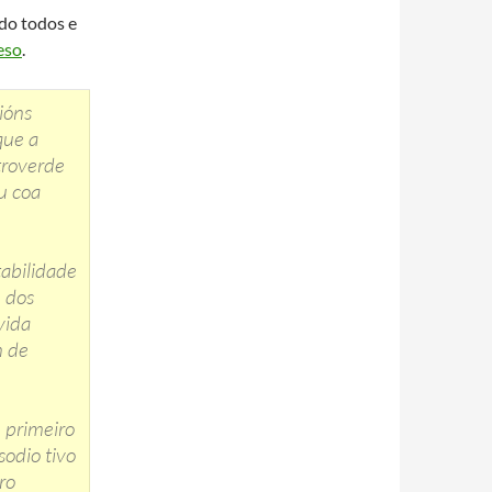
do todos e
eso
.
ións
que a
troverde
u coa
abilidade
n dos
vida
n de
 primeiro
sodio tivo
ro