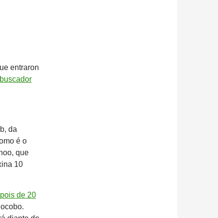
ue entraron
buscador
b, da
como é o
ahoo, que
xina 10
pois de 20
ocobo.