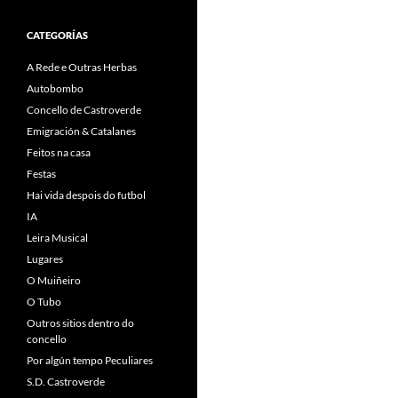
CATEGORÍAS
A Rede e Outras Herbas
Autobombo
Concello de Castroverde
Emigración & Catalanes
Feitos na casa
Festas
Hai vida despois do futbol
IA
Leira Musical
Lugares
O Muiñeiro
O Tubo
Outros sitios dentro do
concello
Por algún tempo Peculiares
S.D. Castroverde