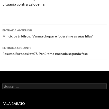
Lituania contra Eslovenia.
Navegación
ENTRADA ANTERIOR
de
Milicic os árbitros: ‘Vanma chupar e fodereime as súas fillas’
artigos
ENTRADA SEGUINTE
Resumo Eurobasket 07. Penúltima xornada segunda fase.
Buscar:
FALA BARATO