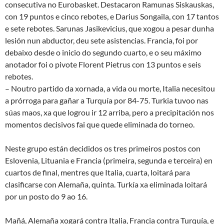
consecutiva no Eurobasket. Destacaron Ramunas Siskauskas,
con 19 puntos e cinco rebotes, e Darius Songaila, con 17 tantos
e sete rebotes. Sarunas Jasikevicius, que xogou a pesar dunha
lesión nun abductor, deu sete asistencias. Francia, foi por
debaixo desde o inicio do segundo cuarto, e o seu máximo
anotador foi o pivote Florent Pietrus con 13 puntos e seis
rebotes.
– Noutro partido da xornada, a vida ou morte, Italia necesitou
a prórroga para gañar a Turquía por 84-75. Turkia tuvoo nas
súas maos, xa que logrou ir 12 arriba, pero a precipitación nos
momentos decisivos fai que quede eliminada do torneo.
Neste grupo están decididos os tres primeiros postos con
Eslovenia, Lituania e Francia (primeira, segunda e terceira) en
cuartos de final, mentres que Italia, cuarta, loitará para
clasificarse con Alemaña, quinta. Turkía xa eliminada loitará
por un posto do 9 ao 16.
Mañá, Alemaña xogará contra Italia, Francia contra Turquía, e