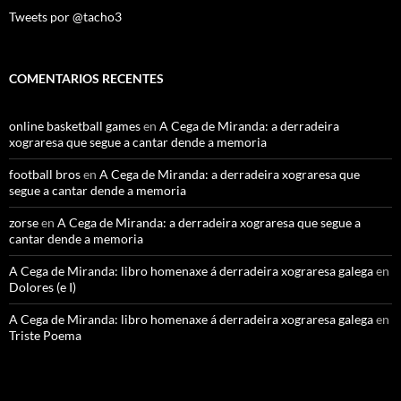
Tweets por @tacho3
COMENTARIOS RECENTES
online basketball games
en
A Cega de Miranda: a derradeira
xograresa que segue a cantar dende a memoria
football bros
en
A Cega de Miranda: a derradeira xograresa que
segue a cantar dende a memoria
zorse
en
A Cega de Miranda: a derradeira xograresa que segue a
cantar dende a memoria
A Cega de Miranda: libro homenaxe á derradeira xograresa galega
en
Dolores (e I)
A Cega de Miranda: libro homenaxe á derradeira xograresa galega
en
Triste Poema