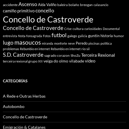
Ascenso
Aída Valiño
accidente
baleira
bolaño
breogan
calasancio
concello
camiño primitivo
Concello de Castroverde
Concello de Castroverde
cultura
Crise
curiosidades
Documental
futbol
guntín
historia
festa
galego
humor
entrevista
fonsagrada
Fotos
galicia
masoucos
lugo
Peredo
política
miranda
monforte
neve
piscinas
problemas
rio sil
Rebumbio en internet
Rebumbio en internet
S.D. Castroverde
Terceira Rexional
sagrado corazon
ShoZu
vídeo
veiga do olmo
vilabade
terceira rexional grupo XII
CATEGORÍAS
A Rede e Outras Herbas
Autobombo
Concello de Castroverde
Emigración & Catalanes