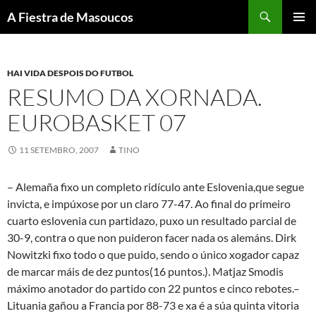
Saltar
Buscar
A Fiestra de Masoucos
ao
MENÚ
contido
PRINCI
HAI VIDA DESPOIS DO FUTBOL
RESUMO DA XORNADA.
EUROBASKET 07
11 SETEMBRO, 2007
TINO
– Alemaña fixo un completo ridículo ante Eslovenia,que segue
invicta, e impúxose por un claro 77-47. Ao final do primeiro
cuarto eslovenia cun partidazo, puxo un resultado parcial de
30-9, contra o que non puideron facer nada os alemáns. Dirk
Nowitzki fixo todo o que puido, sendo o único xogador capaz
de marcar máis de dez puntos(16 puntos.). Matjaz Smodis
máximo anotador do partido con 22 puntos e cinco rebotes.
–
Lituania gañou a Francia por 88-73 e xa é a súa quinta vitoria