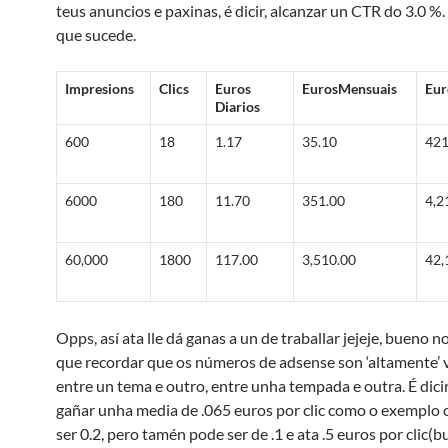
teus anuncios e paxinas, é dicir, alcanzar un CTR do 3.0 
que sucede.
Impresions
Clics
Euros
EurosMensuais
Eur
Diarios
600
18
1.17
35.10
421
6000
180
11.70
351.00
4,2
60,000
1800
117.00
3,510.00
42,
Opps, así ata lle dá ganas a un de traballar jejeje, bueno n
que recordar que os números de adsense son ‘altamente’ 
entre un tema e outro, entre unha tempada e outra. É dici
gañar unha media de .065 euros por clic como o exemplo 
ser 0.2, pero tamén pode ser de .1 e ata .5 euros por clic(