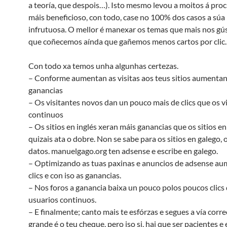
a teoría, que despois…). Isto mesmo levou a moitos á pro
máis beneficioso, con todo, case no 100% dos casos a súa
infrutuosa. O mellor é manexar os temas que mais nos gús
que coñecemos aínda que gañemos menos cartos por clic.
Con todo xa temos unha algunhas certezas.
– Conforme aumentan as visitas aos teus sitios aumentan
ganancias
– Os visitantes novos dan un pouco mais de clics que os v
continuos
– Os sitios en inglés xeran máis ganancias que os sitios en
quizais ata o dobre. Non se sabe para os sitios en galego, 
datos. manuelgago.org ten adsense e escribe en galego.
– Optimizando as tuas paxinas e anuncios de adsense au
clics e con iso as ganancias.
– Nos foros a ganancia baixa un pouco polos poucos clics
usuarios continuos.
– E finalmente; canto mais te esfórzas e segues a vía corr
grande é o teu cheque, pero iso si, hai que ser pacientes e