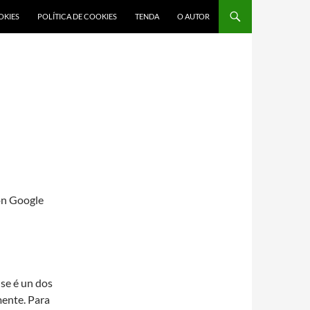
OKIES
POLÍTICA DE COOKIES
TENDA
O AUTOR
on Google
se é un dos
mente. Para