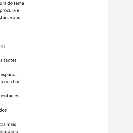
cura do tema
 procura é
tan, e dos
 as
isitantes
 español,
ou non hai
mentan os
 dos
ecta mais
 estudar o