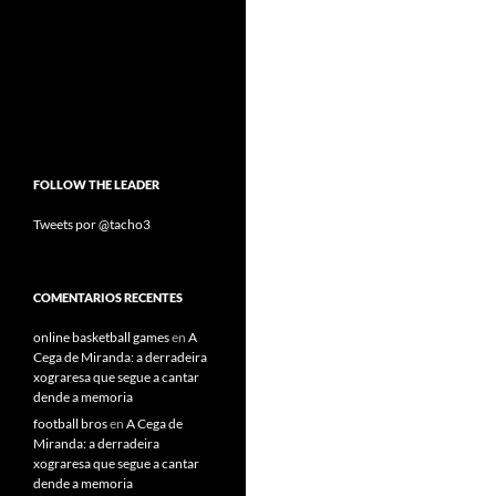
FOLLOW THE LEADER
Tweets por @tacho3
COMENTARIOS RECENTES
online basketball games
en
A
Cega de Miranda: a derradeira
xograresa que segue a cantar
dende a memoria
football bros
en
A Cega de
Miranda: a derradeira
xograresa que segue a cantar
dende a memoria