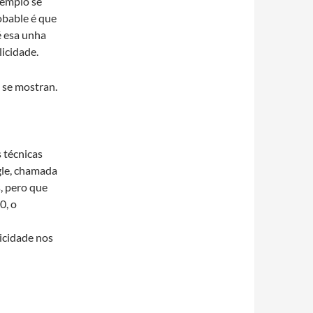
xemplo se
obable é que
é esa unha
licidade.
 se mostran.
s técnicas
gle, chamada
, pero que
0, o
icidade nos