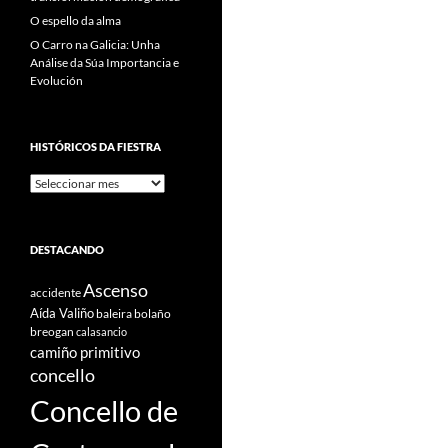
O espello da alma
O Carro na Galicia: Unha
Análise da Súa Importancia e
Evolución
HISTÓRICOS DA FIESTRA
Históricos
Da
Fiestra
DESTACANDO
Ascenso
accidente
Aída Valiño
baleira
bolaño
breogan
calasancio
camiño primitivo
concello
Concello de