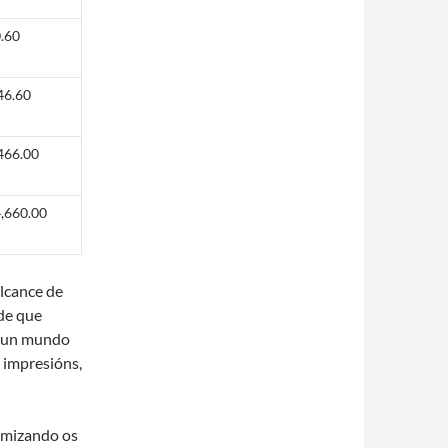
.60
46.60
466.00
,660.00
alcance de
ede que
 é un mundo
0 impresións,
imizando os