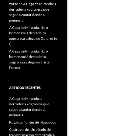
zorse
en
A Cega de Miranda: a
derradeira xograresa que
segue a cantar dende a
memoria
A Cega de Miranda: libro
homenaxe á derradeira
xograresa galega
en
Dolores (e
I)
A Cega de Miranda: libro
homenaxe á derradeira
xograresa galega
en
Triste
Poema
ARTIGOS RECENTES
A Cega de Miranda: a
derradeira xograresa que
segue a cantar dende a
memoria
Ruta das Fontes de Masoucos
Castroverde: Un século de
transformación demográfica