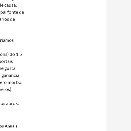
de causa,
pal fonte de
arios de
eriamos
óns) do 1.5
portais
me gusta
a ganancia
pero moi bo.
meros):
ros aprox.
os Anuais