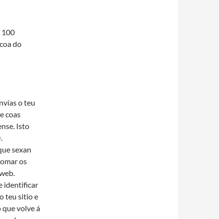
 100
 coa do
nvías o teu
re coas
nse. Isto
.
 que sexan
tomar os
 web.
 identificar
 teu sitio e
 que volve á