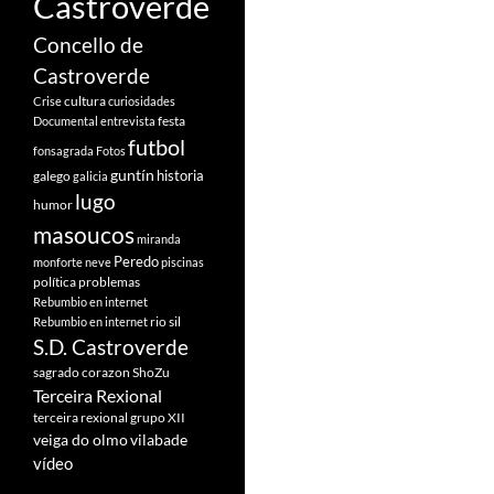
Castroverde
Concello de
Castroverde
cultura
Crise
curiosidades
festa
Documental
entrevista
futbol
fonsagrada
Fotos
guntín
historia
galego
galicia
lugo
humor
masoucos
miranda
Peredo
monforte
neve
piscinas
política
problemas
Rebumbio en internet
rio sil
Rebumbio en internet
S.D. Castroverde
sagrado corazon
ShoZu
Terceira Rexional
terceira rexional grupo XII
veiga do olmo
vilabade
vídeo