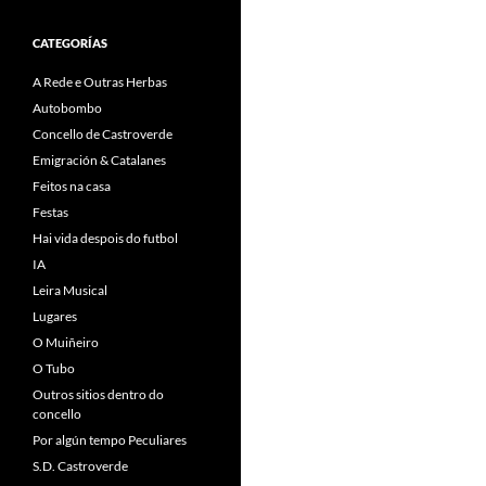
CATEGORÍAS
A Rede e Outras Herbas
Autobombo
Concello de Castroverde
Emigración & Catalanes
Feitos na casa
Festas
Hai vida despois do futbol
IA
Leira Musical
Lugares
O Muiñeiro
O Tubo
Outros sitios dentro do
concello
Por algún tempo Peculiares
S.D. Castroverde