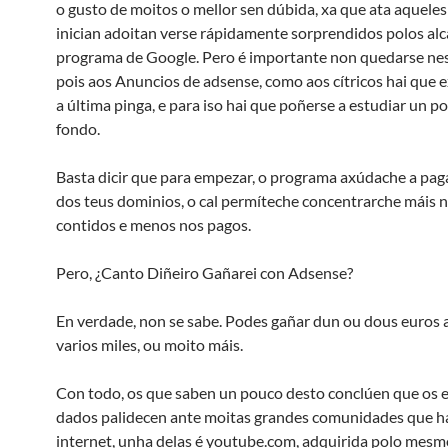
o gusto de moitos o mellor sen dúbida, xa que ata aqueles
inician adoitan verse rápidamente sorprendidos polos al
programa de Google. Pero é importante non quedarse ne
pois aos Anuncios de adsense, como aos cítricos hai que e
a última pinga, e para iso hai que poñerse a estudiar un p
fondo.
Basta dicir que para empezar, o programa axúdache a pag
dos teus dominios, o cal permíteche concentrarche máis n
contidos e menos nos pagos.
Pero, ¿Canto Diñeiro Gañarei con Adsense?
En verdade, non se sabe. Podes gañar dun ou dous euros a
varios miles, ou moito máis.
Con todo, os que saben un pouco desto conclúen que os
dados palidecen ante moitas grandes comunidades que ha
internet, unha delas é youtube.com, adquirida polo mesm