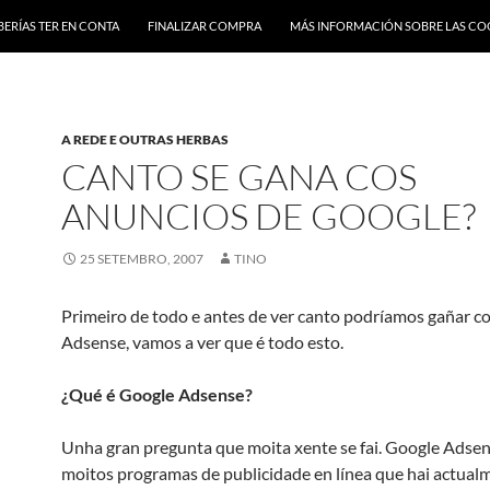
BERÍAS TER EN CONTA
FINALIZAR COMPRA
MÁS INFORMACIÓN SOBRE LAS CO
A REDE E OUTRAS HERBAS
CANTO SE GANA COS
ANUNCIOS DE GOOGLE?
25 SETEMBRO, 2007
TINO
Primeiro de todo e antes de ver canto podríamos gañar c
Adsense, vamos a ver que é todo esto.
¿Qué é Google Adsense?
Unha gran pregunta que moita xente se fai. Google Adsen
moitos programas de publicidade en línea que hai actual