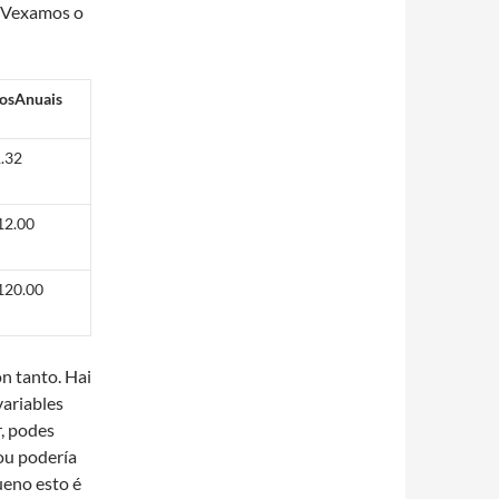
%. Vexamos o
osAnuais
.32
12.00
120.00
on tanto. Hai
variables
r, podes
ou podería
bueno esto é