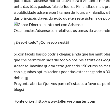
publicidade adsense moi atractiva para o visitante. Por e
unha das túas paxinas fala de Tours a Finlandia, o mais pr
a publicidade adsense será tamén de Tours a Finlandia. E 
das principais claves do éxito que ten este sistema de pub
Os anuncios Adsense son relativos os temas da web onde
¿E eso é todo? ¿Con eso xa está?
Si, con facelo básico podría chegar, ainda que hai múltiple
que che permitirán sacarlle todo o posible a fruta de Goo
Adsense. Imaxina que xa estás gañando 150 euros ao mes
con algunhas optimizacions poderías estar chegando a 30
doble¡¡¡¡
Pregunta aberta: Que vos parece? estades a favor da publ
blogs?
Fonte orixe: http://www.tallerwebmaster.com