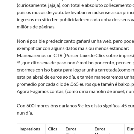
(curiosamente, jajaja), con total e absoluto coñecemento 
pois os mozos de youtube levaban en adsense a súa princi
ingresos e o sitio ten publicidade en cada unha dos seus v
millóns de páxinas.
Non é posible predecir canto gañará unha web, pero pod
exemplificar con algúns datos mais ou menos estándar:
Manexaremos un CTR (Porcentaxe de Clics sobre impresi
%, que dito sexa de paso non é moi bo por cento, pero en 
enormes con iso basta para lograr unha carretada(como 
esta palabra) de euros ao día, e tamén manexaremos unh
promedio por cada clic de .065 euros que tamén é baixo, 
Agora Fagamos contas, (como diría manolín de anxel; nú
Con 600 impresións daríanos 9 clics e isto significa .45 eu
nun día.
Impresions
Clics
Euros
Euros
Eur