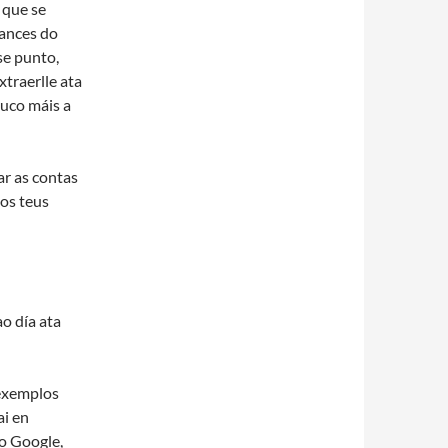
 que se
cances do
se punto,
xtraerlle ata
ouco máis a
ar as contas
os teus
o día ata
 exemplos
i en
o Google,