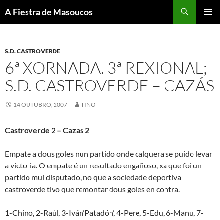
Saltar
Buscar
A Fiestra de Masoucos
ao
MENÚ
contido
PRINCI
S.D. CASTROVERDE
6ª XORNADA. 3ª REXIONAL;
S.D. CASTROVERDE – CAZÁS
14 OUTUBRO, 2007
TINO
Castroverde 2 – Cazas 2
Empate a dous goles nun partido onde calquera se puido levar
a victoria. O empate é un resultado engañoso, xa que foi un
partido mui disputado, no que a sociedade deportiva
castroverde tivo que remontar dous goles en contra.
1-Chino, 2-Raúl, 3-Iván’Patadón’, 4-Pere, 5-Edu, 6-Manu, 7-