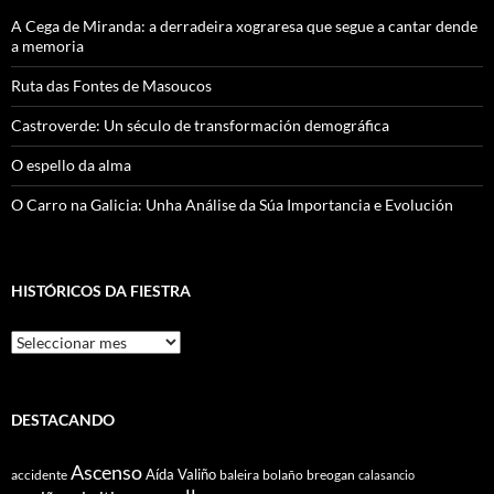
A Cega de Miranda: a derradeira xograresa que segue a cantar dende
a memoria
Ruta das Fontes de Masoucos
Castroverde: Un século de transformación demográfica
O espello da alma
O Carro na Galicia: Unha Análise da Súa Importancia e Evolución
HISTÓRICOS DA FIESTRA
Históricos
Da
Fiestra
DESTACANDO
Ascenso
Aída Valiño
accidente
baleira
bolaño
breogan
calasancio