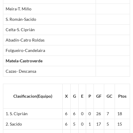
Meira-T. Miño
S. Román-Sacido
Celta-S. Ciprián
Abadín-Catro Roldas
Folgueiro-Candelaira
Matela-Castroverde
Cazas- Descansa
Clasificacion(Equipo)
X
G
E
P
GF
GC
Ptos
1. S. Ciprián
6
6
0
0
26
7
18
2. Sacido
6
5
0
1
17
5
15