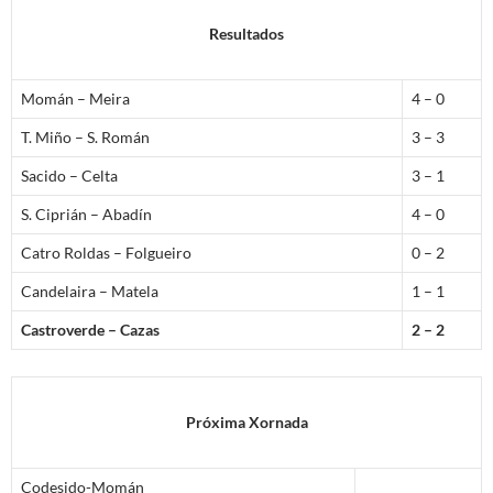
Resultados
Momán – Meira
4 – 0
T. Miño – S. Román
3 – 3
Sacido – Celta
3 – 1
S. Ciprián – Abadín
4 – 0
Catro Roldas – Folgueiro
0 – 2
Candelaira – Matela
1 – 1
Castroverde – Cazas
2 – 2
Próxima Xornada
Codesido-Momán