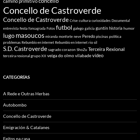
concello
camiño primitivo
Concello de Castroverde
Concello de Castroverde
cultura
Crise
curiosidades
Documental
futbol
guntín
historia
festa
galego
humor
entrevista
fonsagrada
Fotos
galicia
masoucos
lugo
Peredo
política
miranda
monforte
neve
piscinas
problemas
rio sil
Rebumbio en internet
Rebumbio en internet
S.D. Castroverde
Terceira Rexional
sagrado corazon
ShoZu
vídeo
veiga do olmo
vilabade
terceira rexional grupo XII
CATEGORÍAS
A Rede e Outras Herbas
Autobombo
Concello de Castroverde
Emigración & Catalanes
Feitos na casa