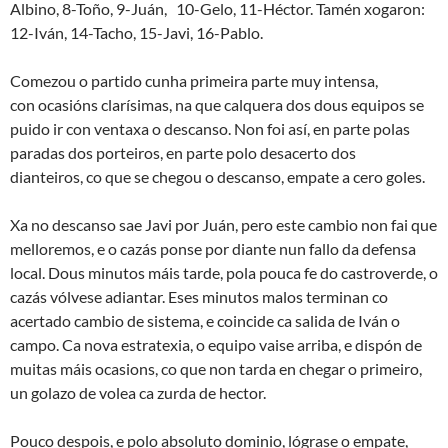
Albino, 8-Toño, 9-Juán, 10-Gelo, 11-Héctor. Tamén xogaron:
12-Iván, 14-Tacho, 15-Javi, 16-Pablo.
Comezou o partido cunha primeira parte muy intensa,
con ocasións clarísimas, na que calquera dos dous equipos se
puido ir con ventaxa o descanso. Non foi así, en parte polas
paradas dos porteiros, en parte polo desacerto dos
dianteiros, co que se chegou o descanso, empate a cero goles.
Xa no descanso sae Javi por Juán, pero este cambio non fai que
melloremos, e o cazás ponse por diante nun fallo da defensa
local. Dous minutos máis tarde, pola pouca fe do castroverde, o
cazás vólvese adiantar. Eses minutos malos terminan co
acertado cambio de sistema, e coincide ca salida de Iván o
campo. Ca nova estratexia, o equipo vaise arriba, e dispón de
muitas máis ocasions, co que non tarda en chegar o primeiro,
un golazo de volea ca zurda de hector.
Pouco despois, e polo absoluto dominio, lógrase o empate,