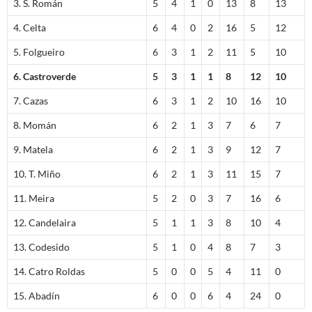
3. S. Román
5
4
1
0
13
8
13
4. Celta
6
4
0
2
16
5
12
5. Folgueiro
6
3
1
2
11
5
10
6. Castroverde
5
3
1
1
8
12
10
7. Cazas
6
3
1
2
10
16
10
8. Momán
6
2
1
3
7
6
7
9. Matela
6
2
1
3
9
12
7
10. T. Miño
6
2
1
3
11
15
7
11. Meira
5
2
0
3
7
16
6
12. Candelaira
5
1
1
3
8
10
4
13. Codesido
5
1
0
4
8
7
3
14. Catro Roldas
5
0
0
5
4
11
0
15. Abadín
6
0
0
6
4
24
0