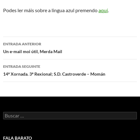
Podes ler máis sobre a lingua azul premendo
aquí
.
Navegación
ENTRADA ANTERIOR
de
Un e-mail moi útil, Merda Mail
artigos
ENTRADA SEGUINTE
14ª Xornada. 3ª Rexional; S.D. Castroverde – Momán
Buscar:
FALA BARATO