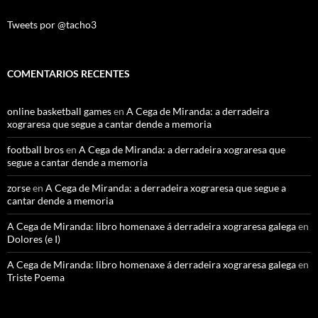
Tweets por @tacho3
COMENTARIOS RECENTES
online basketball games
en
A Cega de Miranda: a derradeira
xograresa que segue a cantar dende a memoria
football bros
en
A Cega de Miranda: a derradeira xograresa que
segue a cantar dende a memoria
zorse
en
A Cega de Miranda: a derradeira xograresa que segue a
cantar dende a memoria
A Cega de Miranda: libro homenaxe á derradeira xograresa galega
en
Dolores (e I)
A Cega de Miranda: libro homenaxe á derradeira xograresa galega
en
Triste Poema