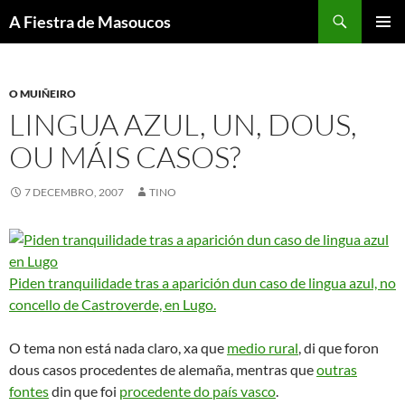
Saltar
Buscar
A Fiestra de Masoucos
ao
MENÚ
contido
PRINCI
O MUIÑEIRO
LINGUA AZUL, UN, DOUS,
OU MÁIS CASOS?
7 DECEMBRO, 2007
TINO
Piden tranquilidade tras a aparición dun caso de lingua azul, no
concello de Castroverde, en Lugo.
O tema non está nada claro, xa que
medio rural
, di que foron
dous casos procedentes de alemaña, mentras que
outras
fontes
din que foi
procedente do país vasco
.