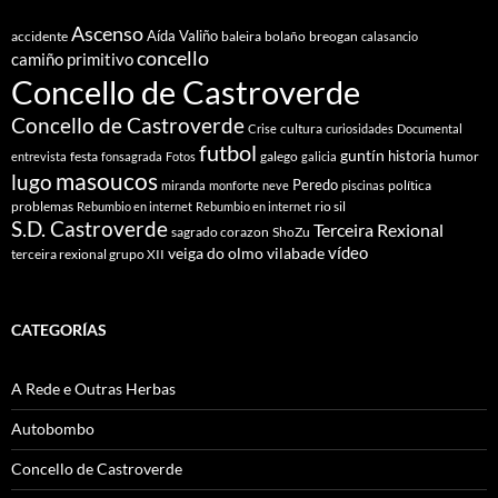
Ascenso
Aída Valiño
accidente
baleira
bolaño
breogan
calasancio
concello
camiño primitivo
Concello de Castroverde
Concello de Castroverde
cultura
Crise
curiosidades
Documental
futbol
guntín
historia
festa
galego
humor
entrevista
fonsagrada
Fotos
galicia
masoucos
lugo
Peredo
política
miranda
monforte
neve
piscinas
problemas
rio sil
Rebumbio en internet
Rebumbio en internet
S.D. Castroverde
Terceira Rexional
sagrado corazon
ShoZu
vídeo
veiga do olmo
vilabade
terceira rexional grupo XII
CATEGORÍAS
A Rede e Outras Herbas
Autobombo
Concello de Castroverde