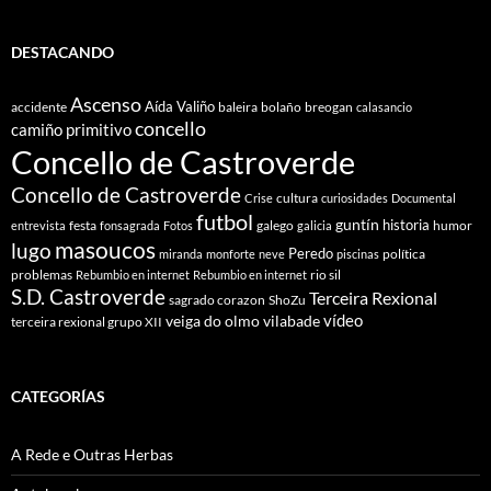
Fiestra
DESTACANDO
Ascenso
Aída Valiño
accidente
baleira
bolaño
breogan
calasancio
concello
camiño primitivo
Concello de Castroverde
Concello de Castroverde
cultura
Crise
curiosidades
Documental
futbol
guntín
historia
festa
galego
humor
entrevista
fonsagrada
Fotos
galicia
masoucos
lugo
Peredo
política
miranda
monforte
neve
piscinas
problemas
rio sil
Rebumbio en internet
Rebumbio en internet
S.D. Castroverde
Terceira Rexional
sagrado corazon
ShoZu
vídeo
veiga do olmo
vilabade
terceira rexional grupo XII
CATEGORÍAS
A Rede e Outras Herbas