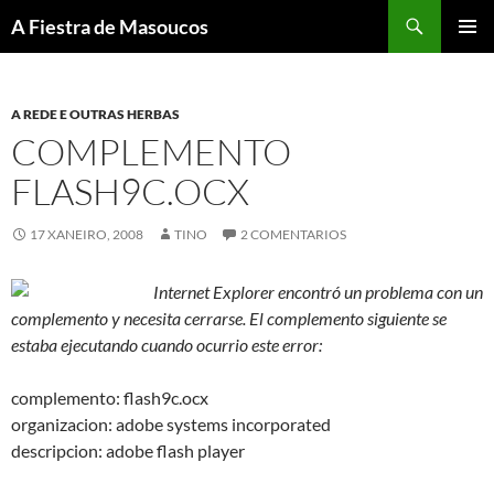
Saltar
Buscar
A Fiestra de Masoucos
ao
MENÚ
contido
PRINCI
A REDE E OUTRAS HERBAS
COMPLEMENTO
FLASH9C.OCX
17 XANEIRO, 2008
TINO
2 COMENTARIOS
Internet Explorer encontró un problema con un
complemento y necesita cerrarse. El complemento siguiente se
estaba ejecutando cuando ocurrio este error:
complemento: flash9c.ocx
organizacion: adobe systems incorporated
descripcion: adobe flash player