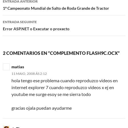
ENTRADA ANTERIOR
de
1º Campeonato Mundial de Salto de Roda Grande de Tractor
artigos
ENTRADA SEGUINTE
Error ASP.NET o Executar o proxecto
2 COMENTARIOS EN “COMPLEMENTO FLASH9C.OCX”
matias
11 MAIO, 2008 ÁS 2:12
hola tengo ese problema cuando reproduzco videos en
internet explorer 7 cuando reproduzco videos x ej en
youtube me surge esoy se me sierra todo
gracias ojala puedan ayudarme