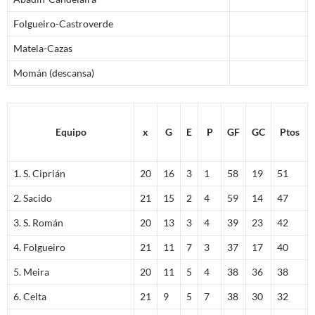
Folgueiro-Castroverde
Matela-Cazas
Momán (descansa)
Equipo
x
G
E
P
GF
GC
Ptos
1. S. Ciprián
20
16
3
1
58
19
51
2. Sacido
21
15
2
4
59
14
47
3. S. Román
20
13
3
4
39
23
42
4. Folgueiro
21
11
7
3
37
17
40
5. Meira
20
11
5
4
38
36
38
6. Celta
21
9
5
7
38
30
32