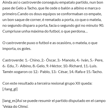
Aínda así o castroverde conseguiu empatalo partido, nun bon
pase de Gelo a Tacho, que lle cede o balón a albino e marca o
primeiro.
Cando os dous equipos se conformaban co empate,
un bon saque de corner, é rematado a porta, co que o matela,
no segundo disparo a porta, facía o segundo gol no minuto 90.
Cumpriuse unha máxima do futbol, o que perdona…
O castroverde puxo o futbol e as ocasións, o matela, o que
importa, os goles.
Castroverde: 1.- Chino, 2.- Óscar, 3.- Manolo, 4.- Iván, 5.- Pere,
6.- Edu, 7.- Albino, 8.-Gelo, 9.-Héctor, 10.-Richard, 11.-Luis.
Tamén xogaron co 12.- Pablo, 13.- César, 14.-Rafa e 15.-Tacho.
Con este resultado a terceira rexional grupo XII queda:
[/lang_gl]
[lang_es]Así se puede resumir el partido disputado en el campo
‘Veiga do Olmo’.