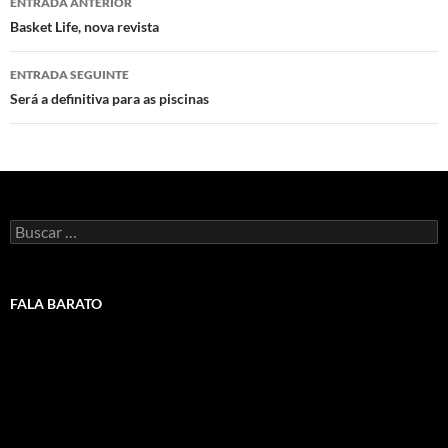
ENTRADA ANTERIOR
de
Basket Life, nova revista
artigos
ENTRADA SEGUINTE
Será a definitiva para as piscinas
Buscar:
FALA BARATO