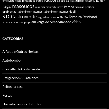
guntín
historia
festa
galego
humor
entrevista
fonsagrada
Fotos
galicia
masoucos
lugo
Peredo
política
miranda
monforte
neve
piscinas
problemas
rio sil
Rebumbio en internet
Rebumbio en internet
S.D. Castroverde
Terceira Rexional
sagrado corazon
ShoZu
vídeo
veiga do olmo
vilabade
terceira rexional grupo XII
CATEGORÍAS
A Rede e Outras Herbas
Autobombo
Concello de Castroverde
Emigración & Catalanes
Feitos na casa
Festas
Hai vida despois do futbol