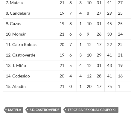
7. Matela
21
8
3
10
31
41
27
8. Candelaira
19
7
4
8
27
29
25
9. Cazas
19
8
1
10
31
45
25
10. Momán
21
6
6
9
26
30
24
11. Catro Roldas
20
7
1
12
17
22
22
12. Castroverde
19
6
3
10
29
41
21
13. T. Miño
21
5
4
12
31
43
19
14. Codesido
20
4
4
12
28
41
16
15. Abadín
21
0
1
20
17
75
1
MATELA
S.D. CASTROVERDE
TERCEIRA REXIONAL GRUPO XII
Navegación