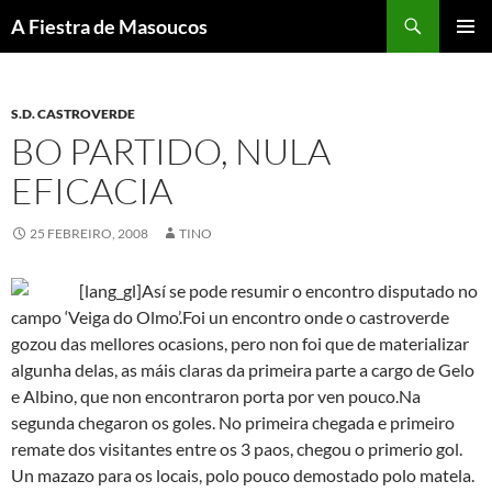
Saltar
Buscar
A Fiestra de Masoucos
ao
MENÚ
contido
PRINCI
S.D. CASTROVERDE
BO PARTIDO, NULA
EFICACIA
25 FEBREIRO, 2008
TINO
[lang_gl]Así se pode resumir o encontro disputado no
campo ‘Veiga do Olmo’.
Foi un encontro onde o castroverde
gozou das mellores ocasions, pero non foi que de materializar
algunha delas, as máis claras da primeira parte a cargo de Gelo
e Albino, que non encontraron porta por ven pouco.
Na
segunda chegaron os goles. No primeira chegada e primeiro
remate dos visitantes entre os 3 paos, chegou o primerio gol.
Un mazazo para os locais, polo pouco demostado polo matela.