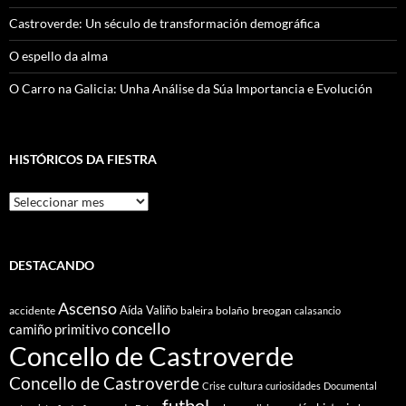
Castroverde: Un século de transformación demográfica
O espello da alma
O Carro na Galicia: Unha Análise da Súa Importancia e Evolución
HISTÓRICOS DA FIESTRA
Históricos
Da
Fiestra
DESTACANDO
Ascenso
Aída Valiño
accidente
baleira
bolaño
breogan
calasancio
concello
camiño primitivo
Concello de Castroverde
Concello de Castroverde
cultura
Crise
curiosidades
Documental
futbol