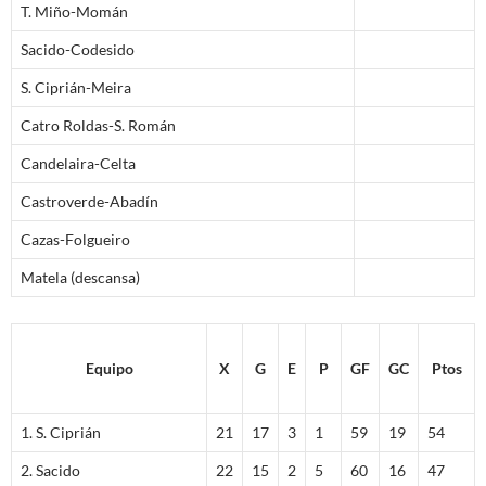
T. Miño-Momán
Sacido-Codesido
S. Ciprián-Meira
Catro Roldas-S. Román
Candelaira-Celta
Castroverde-Abadín
Cazas-Folgueiro
Matela (descansa)
Equipo
X
G
E
P
GF
GC
Ptos
1. S. Ciprián
21
17
3
1
59
19
54
2. Sacido
22
15
2
5
60
16
47