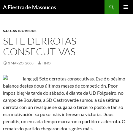
Saltar
Buscar
A Fiestra de Masoucos
ao
MENÚ
contido
PRINCI
S.D. CASTROVERDE
SETE DERROTAS
CONSECUTIVAS
3 MARZO, 2008
TINO
[lang_gl] Sete derrotas consecutivas. Ese é o pésimo
balance destes dous últimos meses de competición. Peor
imposible¡
Na tarde do sábado, é diante da UD Folgueiro, no
campo de Boavista, a SD Castroverde sumou a súa sétima
derrota con un rival que se xugaba o terceiro posto, e tan so
esa motivación xa puxo máis interese na victoria. Dous
penaltis, un en cada tempo marcaron o partido e a derrota. O
remate do partido chegaron dous goles máis.