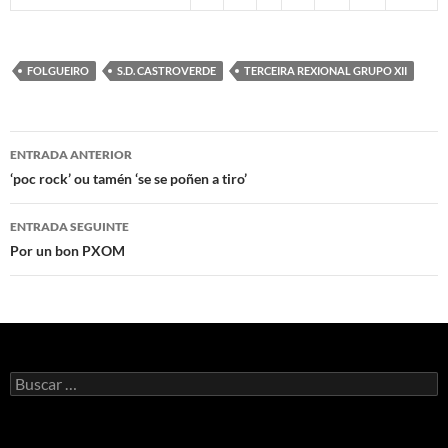
FOLGUEIRO
S.D. CASTROVERDE
TERCEIRA REXIONAL GRUPO XII
Navegación
ENTRADA ANTERIOR
de
‘poc rock’ ou tamén ‘se se poñen a tiro’
artigos
ENTRADA SEGUINTE
Por un bon PXOM
Buscar: