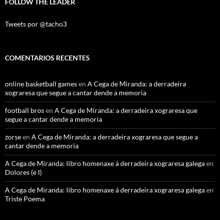
FOLLOW THE LEADER
Tweets por @tacho3
COMENTARIOS RECENTES
online basketball games
en
A Cega de Miranda: a derradeira
xograresa que segue a cantar dende a memoria
football bros
en
A Cega de Miranda: a derradeira xograresa que
segue a cantar dende a memoria
zorse
en
A Cega de Miranda: a derradeira xograresa que segue a
cantar dende a memoria
A Cega de Miranda: libro homenaxe á derradeira xograresa galega
en
Dolores (e I)
A Cega de Miranda: libro homenaxe á derradeira xograresa galega
en
Triste Poema