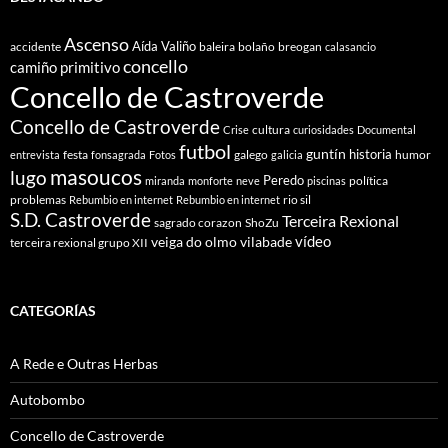
Ascenso
Aída Valiño
accidente
baleira
bolaño
breogan
calasancio
concello
camiño primitivo
Concello de Castroverde
Concello de Castroverde
cultura
Crise
curiosidades
Documental
futbol
guntín
historia
festa
galego
humor
entrevista
fonsagrada
Fotos
galicia
masoucos
lugo
Peredo
política
miranda
monforte
neve
piscinas
problemas
rio sil
Rebumbio en internet
Rebumbio en internet
S.D. Castroverde
Terceira Rexional
sagrado corazon
ShoZu
vídeo
veiga do olmo
vilabade
terceira rexional grupo XII
CATEGORÍAS
A Rede e Outras Herbas
Autobombo
Concello de Castroverde