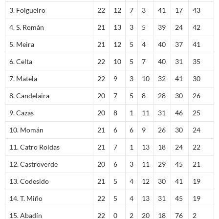
3. Folgueiro
22
12
7
3
41
17
43
4. S. Román
21
13
3
5
39
24
42
5. Meira
21
12
5
4
40
37
41
6. Celta
22
10
5
7
40
31
35
7. Matela
22
9
3
10
32
41
30
8. Candelaira
20
7
5
8
28
30
26
9. Cazas
20
8
1
11
31
46
25
10. Momán
21
6
6
9
26
30
24
11. Catro Roldas
21
7
1
13
18
24
22
12. Castroverde
20
6
3
11
29
45
21
13. Codesido
21
5
4
12
30
41
19
14. T. Miño
22
5
4
13
31
45
19
15. Abadín
22
0
2
20
18
76
2