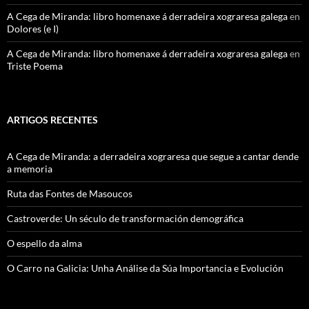
A Cega de Miranda: libro homenaxe á derradeira xograresa galega
en
Dolores (e I)
A Cega de Miranda: libro homenaxe á derradeira xograresa galega
en
Triste Poema
ARTIGOS RECENTES
A Cega de Miranda: a derradeira xograresa que segue a cantar dende
a memoria
Ruta das Fontes de Masoucos
Castroverde: Un século de transformación demográfica
O espello da alma
O Carro na Galicia: Unha Análise da Súa Importancia e Evolución