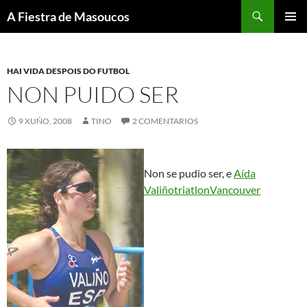
Saltar
Buscar
A Fiestra de Masoucos
ao
MENÚ
contido
PRINCI
HAI VIDA DESPOIS DO FUTBOL
NON PUIDO SER
9 XUÑO, 2008
TINO
2 COMENTARIOS
Non se pudio ser, e
Aída
Valiño
triatlon
Vancouver