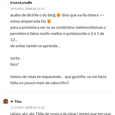
IriaenLanuBe
10 XUÑO, 2008 ÁS 21:05
acabo de dicirlle o do blog
dixo que xa llo dixera ¬¬
estou emparrada tio
para a próxima a ver se as condicións meteorolóxicas o
permiten e faino muito mellor e quitámoslle o 2 ó 1 de
12…
de soñar tamén se aprende…
sorte.
bico*
(estou de relax en espasande… que gustiño, so me facia
falta un pouco mais de calorciño!)
Tino
11 XUÑO, 2008 ÁS 12:26
jajjaja, ahí, ahí. Dille de novo o do blog;) jjeejej que ten que