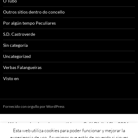
O Tubo
Outros sitios dentro do concello
Por algún tempo Peculiares
S.D. Castroverde
Sin categoría
Uncategorized
Verbas Falangueiras
Visto en
Fornecido con orgullo por WordPress
Web creada, aloxada e mantida por Café Dixital SL - 2026.
Esta web utiliza cookies para poder funcionar y mejorar la
Visítanos en
https://cafedixital.com
ou ponte en contacto con
experiencia de uso. Asumimos que estás de acuerdo si sigues