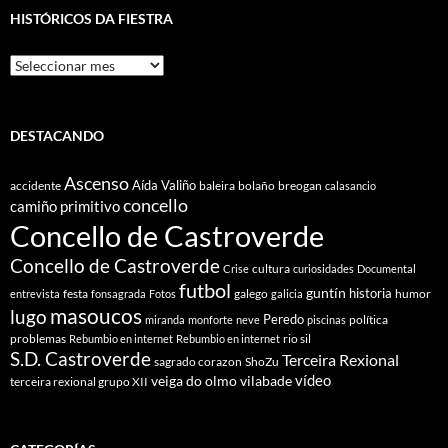
HISTÓRICOS DA FIESTRA
Históricos
Da
Fiestra
DESTACANDO
Ascenso
Aída Valiño
accidente
baleira
bolaño
breogan
calasancio
concello
camiño primitivo
Concello de Castroverde
Concello de Castroverde
cultura
Crise
curiosidades
Documental
futbol
guntín
historia
festa
galego
humor
entrevista
fonsagrada
Fotos
galicia
masoucos
lugo
Peredo
política
miranda
monforte
neve
piscinas
problemas
rio sil
Rebumbio en internet
Rebumbio en internet
S.D. Castroverde
Terceira Rexional
sagrado corazon
ShoZu
vídeo
veiga do olmo
vilabade
terceira rexional grupo XII