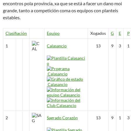
encontros pola provincia, xa que se está a facer un dano moi
grande, tanto a competición coma os equipos con planteis
estables.
Clasifiación
Equipo
Xogados
G
E
P
1
Calasancio
13
9
3
1
2
Sagrado Corazón
13
9
1
3