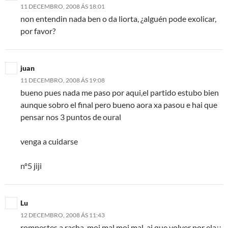
11 DECEMBRO, 2008 ÁS 18:01
non entendin nada ben o da liorta, ¿alguén pode exolicar,
por favor?
juan
11 DECEMBRO, 2008 ÁS 19:08
bueno pues nada me paso por aqui,el partido estubo bien
aunque sobro el final pero bueno aora xa pasou e hai que
pensar nos 3 puntos de oural
venga a cuidarse
nº5 jiji
Lu
12 DECEMBRO, 2008 ÁS 11:43
rompestes a racha, moi mal moi mal, ai que volver por ela¡¡