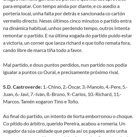
para empatar. Con tempo aínda por diante, e co asedio a
portería local, unha falta por detrás e sancionada co cartón
vermello directo. Neses últimos cinco minutos o partido entra
na dinámica habitual, unhos perdendo tempo, outros intenta
remontar o partido. E na última xogada do partido puido estar
a victoria, un corner que lanza richard e que toño remata fora,
cando libre de marca tiña todo a favor.
Mal partido, e dous puntos perdidos, nun partido nos podía
igualar a puntos co Oural, e precisamente próximo rival.
S.D. Castroverde:
1.-Chino, 2.-Óscar, 3.-Manolo, 4.-Pere, 5.-
Juan, 6.-Javi, 7.-Iván, 8.-Bruno, 9.-Carlos, 10.-Richard, 11.-
Marcos. Tamén xogaron Tino e Toño.
Ao final do partido, un intento de liorta emborronou o choque.
Co pitido do árbitro, querido Pereira, acabou a romería. Un
xogador da súa calidade que perda así os papeles ante unha