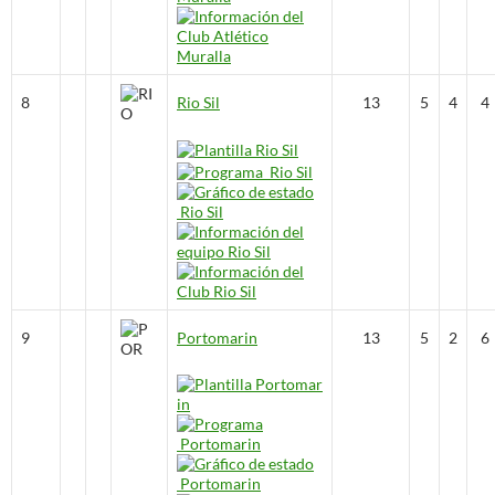
8
Rio Sil
13
5
4
4
9
Portomarin
13
5
2
6