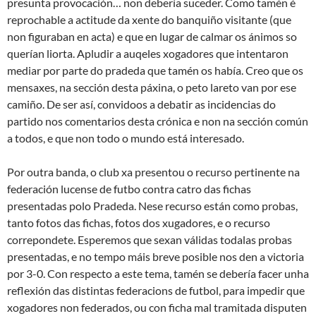
presunta provocación… non debería suceder. Como tamén é
reprochable a actitude da xente do banquiño visitante (que
non figuraban en acta) e que en lugar de calmar os ánimos so
querían liorta. Apludir a auqeles xogadores que intentaron
mediar por parte do pradeda que tamén os había. Creo que os
mensaxes, na sección desta páxina, o peto lareto van por ese
camiño. De ser así, convidoos a debatir as incidencias do
partido nos comentarios desta crónica e non na sección común
a todos, e que non todo o mundo está interesado.
Por outra banda, o club xa presentou o recurso pertinente na
federación lucense de futbo contra catro das fichas
presentadas polo Pradeda. Nese recurso están como probas,
tanto fotos das fichas, fotos dos xugadores, e o recurso
correpondete. Esperemos que sexan válidas todalas probas
presentadas, e no tempo máis breve posible nos den a victoria
por 3-0. Con respecto a este tema, tamén se debería facer unha
reflexión das distintas federacions de futbol, para impedir que
xogadores non federados, ou con ficha mal tramitada disputen