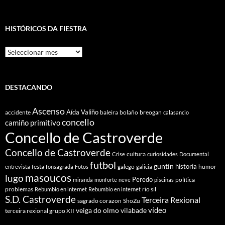
HISTÓRICOS DA FIESTRA
Históricos
Da
Fiestra
DESTACANDO
Ascenso
Aída Valiño
accidente
baleira
bolaño
breogan
calasancio
concello
camiño primitivo
Concello de Castroverde
Concello de Castroverde
cultura
Crise
curiosidades
Documental
futbol
guntín
historia
festa
galego
humor
entrevista
fonsagrada
Fotos
galicia
masoucos
lugo
Peredo
política
miranda
monforte
neve
piscinas
problemas
rio sil
Rebumbio en internet
Rebumbio en internet
S.D. Castroverde
Terceira Rexional
sagrado corazon
ShoZu
vídeo
veiga do olmo
vilabade
terceira rexional grupo XII