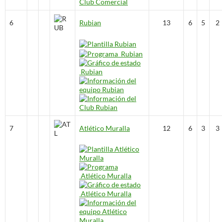
6
Rubian
13
6
5
2
7
Atlético Muralla
12
6
3
3