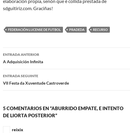
elaboración propia, senón que é collida prestada de
sdguitiriz.com. Graciñas!
FEDERACIÓN LUCENSE DE FUTBOL
PRADEDA
RECURSO
Navegación
ENTRADA ANTERIOR
de
A Adquisición Infinita
artigos
ENTRADA SEGUINTE
VII Festa da Xuventude Castroverde
5 COMENTARIOS EN “ABURRIDO EMPATE, E INTENTO
DE LIORTA POSTERIOR”
reixix