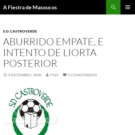
Saltar
Buscar
A Fiestra de Masoucos
ao
MENÚ
contido
PRINCI
S.D. CASTROVERDE
ABURRIDO EMPATE, E
INTENTO DE LIORTA
POSTERIOR
9 DECEMBRO, 2008
TINO
5 COMENTARIOS