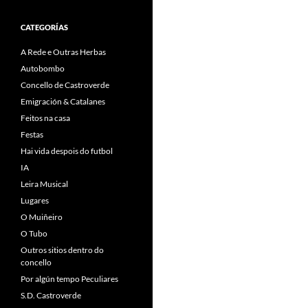
CATEGORÍAS
A Rede e Outras Herbas
Autobombo
Concello de Castroverde
Emigración & Catalanes
Feitos na casa
Festas
Hai vida despois do futbol
IA
Leira Musical
Lugares
O Muiñeiro
O Tubo
Outros sitios dentro do
concello
Por algún tempo Peculiares
S.D. Castroverde