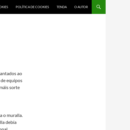
OKIES
POLÍTICA DE COOKIES
TENDA
O AUTOR
diantados ao
 de equipos
máis sorte
a o muralla.
lla debía
onal.