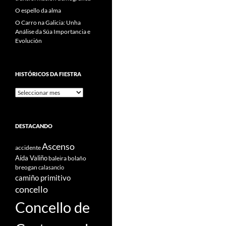
O espello da alma
O Carro na Galicia: Unha
Análise da Súa Importancia e
Evolución
HISTÓRICOS DA FIESTRA
Históricos
Da
Fiestra
DESTACANDO
Ascenso
accidente
Aída Valiño
baleira
bolaño
breogan
calasancio
camiño primitivo
concello
Concello de