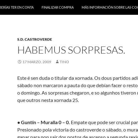
BERÍAS TER EN CONTA
FINALIZAR COMPRA
MÁS INFORMACIÓN SOBRE LAS CO
S.D. CASTROVERDE
HABEMUS SORPRESAS.
17 MARZO, 2009
TINO
Este é sen duda o titular da xornada. Os dous partidos a
sábado non marcaron a pauta do que debían facer o resto
o domingo. As sorpresas chegaron, e so algunhos tiveron 
que outros nesta xornada 25.
• Guntín – Muralla 0 – 0.
Empate que pode ser crucial par
Presionado pola victoria do castroverde o sábado, o mura
ganar para non sair dos postos de ascenso a segunda rexi