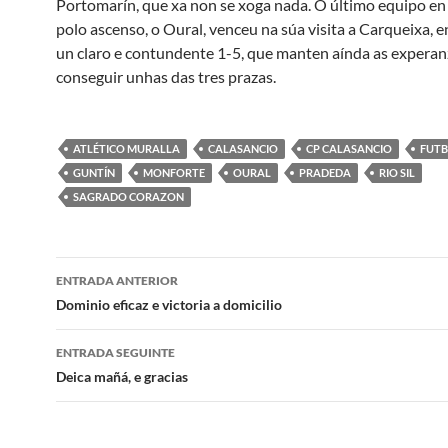
Portomarín, que xa non se xoga nada. O último equipo en
polo ascenso, o Oural, venceu na súa visita a Carqueixa, e
un claro e contundente 1-5, que manten aínda as experan
conseguir unhas das tres prazas.
ATLÉTICO MURALLA
CALASANCIO
CP CALASANCIO
FUT
GUNTÍN
MONFORTE
OURAL
PRADEDA
RIO SIL
SAGRADO CORAZON
Navegación
ENTRADA ANTERIOR
de
Dominio eficaz e victoria a domicilio
artigos
ENTRADA SEGUINTE
Deica mañá, e gracias