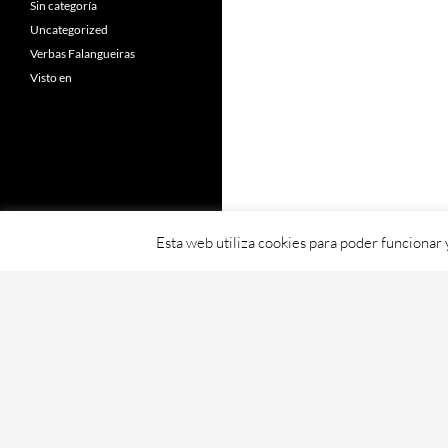
Sin categoría
Uncategorized
Verbas Falangueiras
Visto en
Esta web utiliza cookies para poder funcionar
Fornecido con orgullo por WordPress
Web creada, aloxada e mantida por Café D