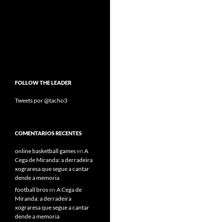
FOLLOW THE LEADER
Tweets por @tacho3
COMENTARIOS RECENTES
online basketball games
en
A
Cega de Miranda: a derradeira
xograresa que segue a cantar
dende a memoria
football bros
en
A Cega de
Miranda: a derradeira
xograresa que segue a cantar
dende a memoria