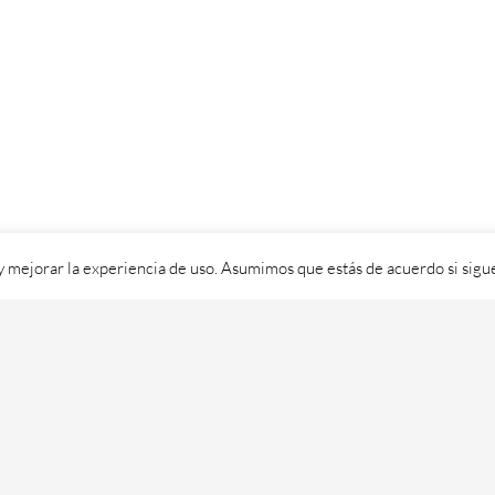
 y mejorar la experiencia de uso. Asumimos que estás de acuerdo si sig
ixital SL - 2026. Visítanos en
https://cafedixital.com
ou ponte en 