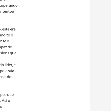
recuperando
 intentou
 éste era
 moito o
r se o
capaz de
asions que
e
o lider, e
pola súa
ense, dous
uipos que
 Así o
do