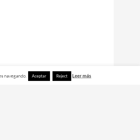
ues navegando.
Leer más
Aceptar
Reject
contacto con nos en
info@cafedixital.com
.