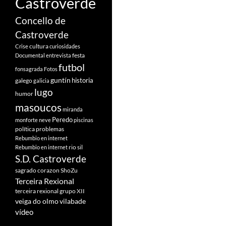
Castroverde
Concello de
Castroverde
cultura
Crise
curiosidades
festa
Documental
entrevista
futbol
fonsagrada
Fotos
guntín
historia
galego
galicia
lugo
humor
masoucos
miranda
Peredo
monforte
neve
piscinas
política
problemas
Rebumbio en internet
rio sil
Rebumbio en internet
S.D. Castroverde
sagrado corazon
ShoZu
Terceira Rexional
terceira rexional grupo XII
veiga do olmo
vilabade
vídeo