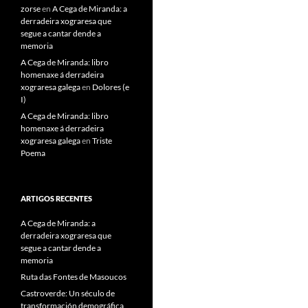
zorse
en
A Cega de Miranda: a
derradeira xograresa que
segue a cantar dende a
memoria
A Cega de Miranda: libro
homenaxe á derradeira
xograresa galega
en
Dolores (e
I)
A Cega de Miranda: libro
homenaxe á derradeira
xograresa galega
en
Triste
Poema
ARTIGOS RECENTES
A Cega de Miranda: a
derradeira xograresa que
segue a cantar dende a
memoria
Ruta das Fontes de Masoucos
Castroverde: Un século de
transformación demográfica