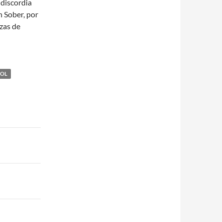
 discordia
n Sober, por
zas de
BOL