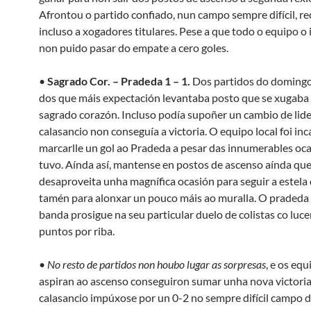
Afrontou o partido confiado, nun campo sempre difícil, 
incluso a xogadores titulares. Pese a que todo o equipo o
non puido pasar do empate a cero goles.
•
Sagrado Cor. – Pradeda 1 – 1.
Dos partidos do domingo,
dos que máis expectación levantaba posto que se xugaba
sagrado corazón. Incluso podía supoñer un cambio de lide
calasancio non conseguía a victoria. O equipo local foi in
marcarlle un gol ao Pradeda a pesar das innumerables oc
tuvo. Aínda así, mantense en postos de ascenso aínda qu
desaproveita unha magnífica ocasión para seguir a estela d
tamén para alonxar un pouco máis ao muralla. O pradeda 
banda prosigue na seu particular duelo de colistas co luc
puntos por riba.
•
No resto de partidos non houbo lugar as sorpresas
, e os eq
aspiran ao ascenso conseguiron sumar unha nova victoria.
calasancio impúxose por un 0-2 no sempre difícil campo 