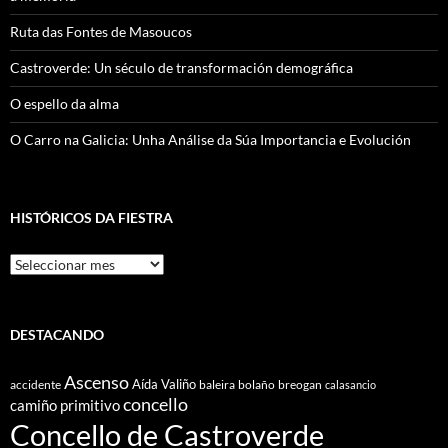
Ruta das Fontes de Masoucos
Castroverde: Un século de transformación demográfica
O espello da alma
O Carro na Galicia: Unha Análise da Súa Importancia e Evolución
HISTÓRICOS DA FIESTRA
Históricos
Da
Fiestra
DESTACANDO
Ascenso
Aída Valiño
accidente
baleira
bolaño
breogan
calasancio
concello
camiño primitivo
Concello de Castroverde