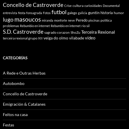
Concello de Castroverde
cultura
Crise
curiosidades
Documental
futbol
guntín
historia
festa
galego
humor
entrevista
fonsagrada
Fotos
galicia
masoucos
lugo
Peredo
política
miranda
monforte
neve
piscinas
problemas
rio sil
Rebumbio en internet
Rebumbio en internet
S.D. Castroverde
Terceira Rexional
sagrado corazon
ShoZu
vídeo
veiga do olmo
vilabade
terceira rexional grupo XII
CATEGORÍAS
A Rede e Outras Herbas
Autobombo
Concello de Castroverde
Emigración & Catalanes
Feitos na casa
Festas