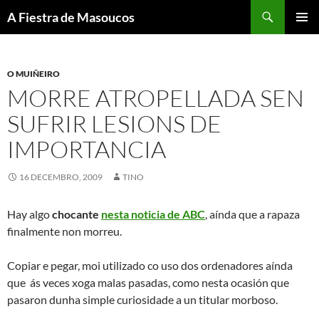
Saltar
Buscar
A Fiestra de Masoucos
ao
MENÚ
contido
PRINCI
O MUIÑEIRO
MORRE ATROPELLADA SEN
SUFRIR LESIONS DE
IMPORTANCIA
16 DECEMBRO, 2009
TINO
Hay algo
chocante
nesta noticia de ABC
, aínda que a rapaza
finalmente non morreu.
Copiar e pegar, moi utilizado co uso dos ordenadores aínda
que ás veces xoga malas pasadas, como nesta ocasión que
pasaron dunha simple curiosidade a un titular morboso.