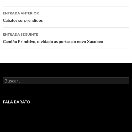
Navegación
ENTRADA ANTERIOR
de
Cabalos sorprendidos
artigos
ENTRADA SEGUINTE
Camiño Primitivo, olvidado as portas do novo Xacobeo
Buscar:
FALA BARATO