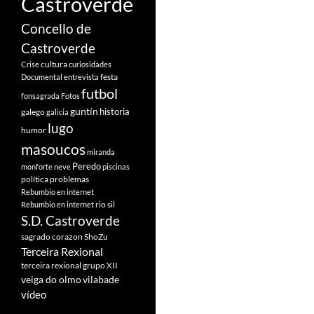
Castroverde
Concello de
Castroverde
cultura
Crise
curiosidades
festa
Documental
entrevista
futbol
fonsagrada
Fotos
guntín
historia
galego
galicia
lugo
humor
masoucos
miranda
Peredo
monforte
neve
piscinas
política
problemas
Rebumbio en internet
rio sil
Rebumbio en internet
S.D. Castroverde
sagrado corazon
ShoZu
Terceira Rexional
terceira rexional grupo XII
veiga do olmo
vilabade
vídeo