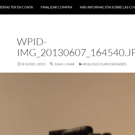
BERÍAS TER EN CONTA
FINALIZAR COMPRA
MÁS INFORMACIÓN SOBRE LAS CO
WPID-
IMG_20130607_164540.J
8 XUÑO, 2013
3264 × 2448
#INLUGO CURIOSIDADES