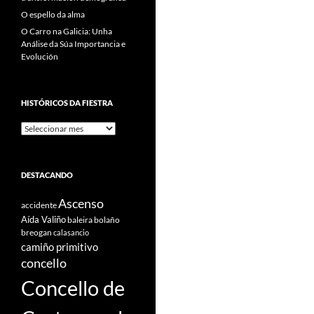
O espello da alma
O Carro na Galicia: Unha
Análise da Súa Importancia e
Evolución
HISTÓRICOS DA FIESTRA
Históricos
Da
Fiestra
DESTACANDO
Ascenso
accidente
Aída Valiño
baleira
bolaño
breogan
calasancio
camiño primitivo
concello
Concello de