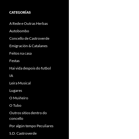
CATEGORÍAS
A Rede e Outras Herbas
Autobombo
Concello de Castroverde
Emigración & Catalanes
Feitos na casa
Festas
Hai vida despois do futbol
IA
Leira Musical
Lugares
O Muiñeiro
O Tubo
Outros sitios dentro do
concello
Por algún tempo Peculiares
S.D. Castroverde