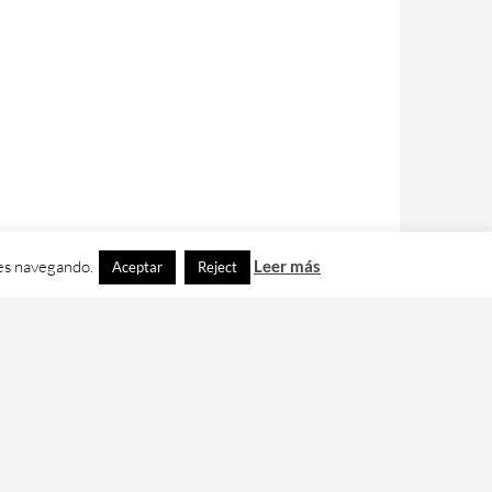
ues navegando.
Leer más
Aceptar
Reject
contacto con nos en
info@cafedixital.com
.