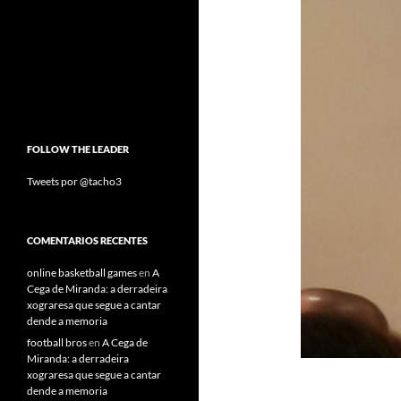
FOLLOW THE LEADER
Tweets por @tacho3
COMENTARIOS RECENTES
online basketball games
en
A
Cega de Miranda: a derradeira
xograresa que segue a cantar
dende a memoria
football bros
en
A Cega de
Miranda: a derradeira
xograresa que segue a cantar
dende a memoria