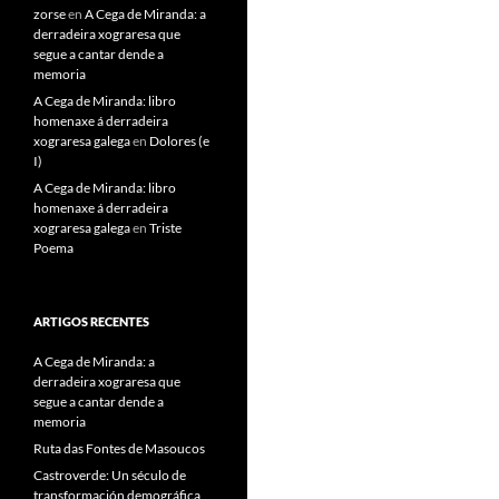
zorse
en
A Cega de Miranda: a
derradeira xograresa que
segue a cantar dende a
memoria
A Cega de Miranda: libro
homenaxe á derradeira
xograresa galega
en
Dolores (e
I)
A Cega de Miranda: libro
homenaxe á derradeira
xograresa galega
en
Triste
Poema
ARTIGOS RECENTES
A Cega de Miranda: a
derradeira xograresa que
segue a cantar dende a
memoria
Ruta das Fontes de Masoucos
Castroverde: Un século de
transformación demográfica