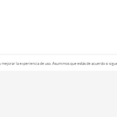
 y mejorar la experiencia de uso. Asumimos que estás de acuerdo si sig
ixital SL - 2026. Visítanos en
https://cafedixital.com
ou ponte en 