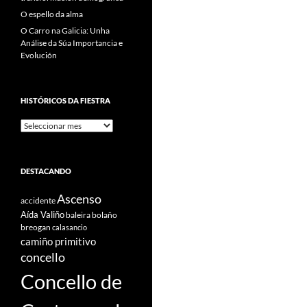
O espello da alma
O Carro na Galicia: Unha
Análise da Súa Importancia e
Evolución
HISTÓRICOS DA FIESTRA
Históricos
Da
Fiestra
DESTACANDO
Ascenso
accidente
Aída Valiño
baleira
bolaño
breogan
calasancio
camiño primitivo
concello
Concello de