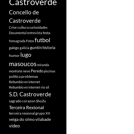
Castroverde
Concello de
Castroverde
cultura
Crise
curiosidades
festa
Documental
entrevista
futbol
fonsagrada
Fotos
guntín
historia
galego
galicia
lugo
humor
masoucos
miranda
Peredo
monforte
neve
piscinas
política
problemas
Rebumbio en internet
rio sil
Rebumbio en internet
S.D. Castroverde
sagrado corazon
ShoZu
Terceira Rexional
terceira rexional grupo XII
veiga do olmo
vilabade
vídeo