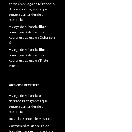
zorse
en
A Cega de Miranda: a
derradeira xograresa que
segue a cantar dende a
memoria
A Cega de Miranda: libro
homenaxe á derradeira
xograresa galega
en
Dolores (e
I)
A Cega de Miranda: libro
homenaxe á derradeira
xograresa galega
en
Triste
Poema
ARTIGOS RECENTES
A Cega de Miranda: a
derradeira xograresa que
segue a cantar dende a
memoria
Ruta das Fontes de Masoucos
Castroverde: Un século de
transformación demográfica