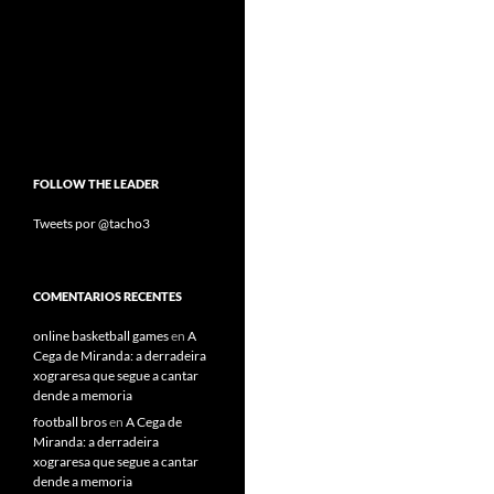
FOLLOW THE LEADER
Tweets por @tacho3
COMENTARIOS RECENTES
online basketball games
en
A
Cega de Miranda: a derradeira
xograresa que segue a cantar
dende a memoria
football bros
en
A Cega de
Miranda: a derradeira
xograresa que segue a cantar
dende a memoria