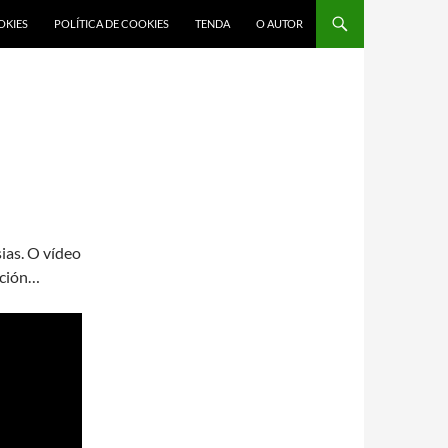
OKIES
POLÍTICA DE COOKIES
TENDA
O AUTOR
sias. O vídeo
ación…