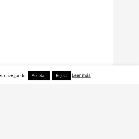
ues navegando.
Leer más
Aceptar
Reject
contacto con nos en
info@cafedixital.com
.