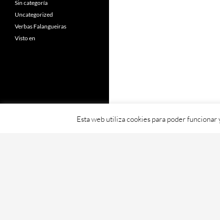
Sin categoría
Uncategorized
Verbas Falangueiras
Visto en
Esta web utiliza cookies para poder funcionar
Fornecido con orgullo por WordPress
Web creada, aloxada e mantida por Café D