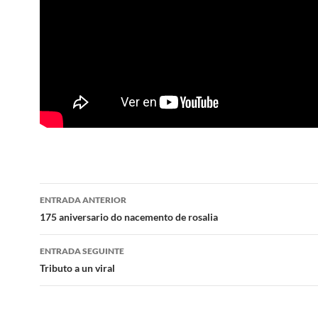
Navegación
ENTRADA ANTERIOR
de
175 aniversario do nacemento de rosalia
artigos
ENTRADA SEGUINTE
Tributo a un viral