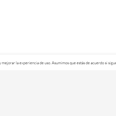
 y mejorar la experiencia de uso. Asumimos que estás de acuerdo si sig
ixital SL - 2026. Visítanos en
https://cafedixital.com
ou ponte en 