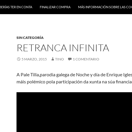
BERÍAS TER EN CONTA
FINALIZAR COMPRA
MÁS INFORMACIÓN SOBRE LAS CO
SIN CATEGORÍA
RETRANCA INFINITA
5 MARZO, 2015
TINO
1 COMENTARIO
A Pale Tilla,parodia galega de Noche y día de Enrique Igle
máis polémico pola participación da xunta na súa financi