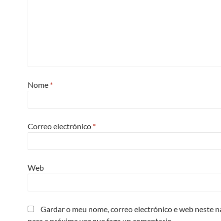
Nome
*
Correo electrónico
*
Web
Gardar o meu nome, correo electrónico e web neste 
para a próxima vez que faga un comentario.