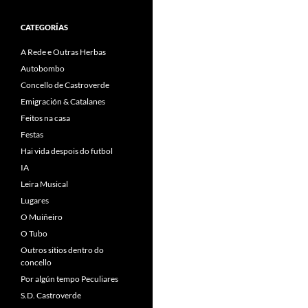
CATEGORÍAS
A Rede e Outras Herbas
Autobombo
Concello de Castroverde
Emigración & Catalanes
Feitos na casa
Festas
Hai vida despois do futbol
IA
Leira Musical
Lugares
O Muiñeiro
O Tubo
Outros sitios dentro do
concello
Por algún tempo Peculiares
S.D. Castroverde