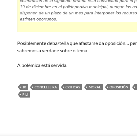
celebración de la siguiente prueba está convocada para el 
19 de diciembre en el polideportivo municipal, aunque los as
disponen de un plazo de un mes para interponer los recurs
estimen oportunos.
Posiblemente deba/teña que afastarse da oposición… pe
sabremos a verdade sobre o tema.
A polémica está servida.
10
CONCELLEIRA
CRITICAS
MORAL
OPOSICIÓN
PILI