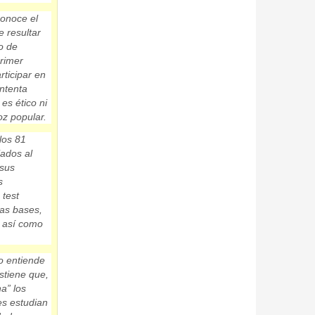
conoce el
 resultar
o de
primer
rticipar en
ntenta
es ético ni
oz popular.
los 81
iados al
 sus
s
 test
as bases,
, así como
o entiende
stiene que,
a” los
res
estudian