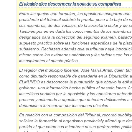
El alcalde dice desconocer la nota de su compañera
Entre las quejas que formulan, los opositores aseguran que 
presidente del tribunal celebró la prueba pese a la baja de v
sus miembros, de dos vocales, de la secretaria titular y de s
También
ponen en duda los conocimientos de los miembros
designados para la corrección
del segundo examen, basado
supuesto práctico sobre las funciones específicas de la plaz
subalterno. Rechazan además que el tribunal haya introduci
mismo sobre los exámenes anónimos y las tarjetas con los
los aspirantes al puesto público.
El regidor del municipio lucense, José María Arias, quien ta
como diputado responsable de ganadería en la Diputación,
a
ELMUNDO.es desconocer la puntuación que obtuvo la edil 
gobierno
, una información hecha pública el pasado lunes. A
las críticas vertidas por la oposición y los opositores defend
proceso y animando a aquellos que detecten deficiencias a 
denuncien o lo recurran por los cauces oficiales.
En relación con la composición del Tribunal, recordó su
oblig
solicitar la formación al organismo provincial
y afirmó que de
partido al que votan sus miembros ni sus preferencias políti