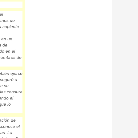
el
arios de
u suplente.
 en un
a de
do en el
 nombres de
mbién ejerce
seguró a
de su
rias censura
iendo el
que lo
ación de
sconoce el
cas. La