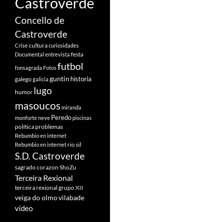
Castroverde
Concello de
Castroverde
cultura
Crise
curiosidades
festa
Documental
entrevista
futbol
fonsagrada
Fotos
guntín
historia
galego
galicia
lugo
humor
masoucos
miranda
Peredo
monforte
neve
piscinas
política
problemas
Rebumbio en internet
rio sil
Rebumbio en internet
S.D. Castroverde
sagrado corazon
ShoZu
Terceira Rexional
terceira rexional grupo XII
veiga do olmo
vilabade
vídeo