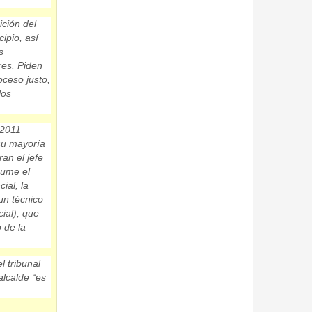
ción del
cipio
, así
s
res
. Piden
oceso justo,
los
 2011
 su mayoría
ran el jefe
sume el
ial, la
un técnico
ial), que
 de la
l tribunal
alcalde “es