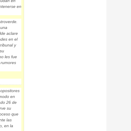
dudan en
antenerse en
stroverde.
 una
lde aclare
ades en el
tribunal
y
 su
o les fue
s rumores
 opositores
 modo en
ado 26 de
rve su
roceso que
nte las
o, en la