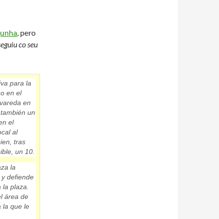
gunha
, pero
seguiu co seu
iva para la
no
en el
lvareda en
o también un
en el
cal al
ien, tras
ible, un 10
.
aza la
 y defiende
 la plaza
.
el
área de
 la que le