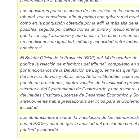
celebración de la primera de las pruebas.
Los opositores ponen el acento de sus críticas en la
composi
tribunal, que consideran afín al partido que gobierna el muni
como en la puntuación obtenida por la edil, la más alta de la
posibles,
seguida por calificaciones un punto y medio inferio
que la concejal abandone y que la plaza “se dirima en un pr
en condiciones de igualdad, mérito y capacidad entre todos 
opositores”.
El Boletín Oficial de la Provincia (BOP) del 14 de octubre de
publica la relación de miembros del tribunal, compuesto en
por
funcionarios de la Diputación de Lugo
, entre los que figu
del servicio de vías y obras, José Antonio Mondelo -quien a
puesto de presidente-, cuatro vocales de la institución provinc
secretaria del Ayuntamiento de Castroverde y una asesora, 
del Inludes (Instituto Lucense de Desarrollo Economico y Soc
anteriormente había prestado sus servicios para el Gobierno
localidad.
Los denunciantes insinúan la vinculación de los miembros de
con el PSOE y afirman que
la amistad del presidente con el 
pública”
y conocida.