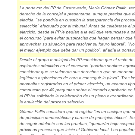
La portavoz del PP de Castroverde, María Gómez Pallín, re
derecho de la concejal a presentarse, aunque precisa que de
elegida, “se pondría en cuestión la transparencia del proces
selección” efectuado por el tribunal. Antes de celebrarse el 
ejercicio, desde el PP le pedían a la edil
que renunciase a pa
el concurso “para evitar suspicacias
que hagan pensar que i
aprovechar su situación para resolver su futuro laboral”. “No 
el mejor ejemplo que debe dar un político”, añadía la portav
Desde el grupo municipal del PP consideran que el resto de 
aspirantes admitidos en el concurso “podrían sentirse agrav
considerar que se vulneran sus derechos o que se merman
legítimas aspiraciones de cara a conseguir la plaza”. Tras la
anomalías registradas en el primer ejercicio, un examen tipo
compuesto por 40 preguntas sobre el temario aprobado en l
el PP ha solicitado la celebración de un pleno extraordinario
la anulación del proceso selectivo.
Gómez Pallín considera que el regidor “es un cacique que n
de principios democráticos y carece de principios éticos”. So
de seguir adelante con las pruebas, “quedarán bajo sospech
próximos procesos que inicie el Gobierno local. Los popula