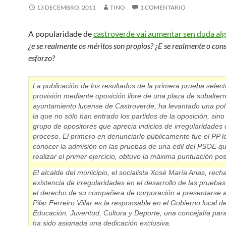
13 DECEMBRO, 2011
TINO
1 COMENTARIO
A popularidade de
castroverde vai aumentar sen duda al
¿e se realmente os méritos son propios? ¿E se realmente o con
esforzo?
La publicación de los resultados de la primera prueba select
provisión mediante oposición libre de una
plaza de subalter
ayuntamiento lucense de
Castroverde
, ha levantado una po
la que no sólo han entrado los partidos de la oposición, sin
grupo de opositores que aprecia indicios de irregularidades 
proceso. El primero en denunciarlo públicamente fue el PP lo
conocer la admisión en las pruebas de
una edil del PSOE
qu
realizar el primer ejercicio,
obtuvo la máxima puntuación pos
El alcalde del municipio, el socialista Xosé María Arias, rech
existencia de irregularidades en el desarrollo de las pruebas
el
derecho de su compañera de corporación a presentarse a
Pilar Ferreiro Villar es la responsable en el Gobierno local d
Educación, Juventud, Cultura y Deporte
, una concejalía para
ha sido asignada una dedicación exclusiva.