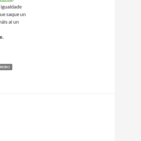
 igualdade
 que saque un
áis ai un
e.
RREIRO