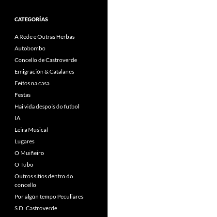
CATEGORÍAS
A Rede e Outras Herbas
Autobombo
Concello de Castroverde
Emigración & Catalanes
Feitos na casa
Festas
Hai vida despois do futbol
IA
Leira Musical
Lugares
O Muiñeiro
O Tubo
Outros sitios dentro do
concello
Por algún tempo Peculiares
S.D. Castroverde