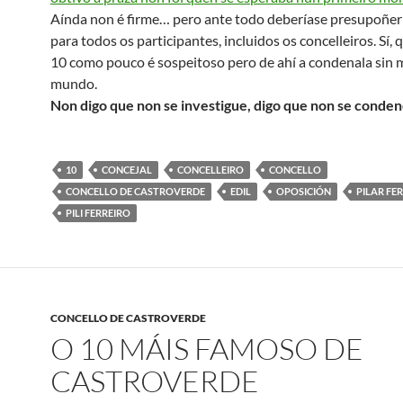
Aínda non é firme… pero ante todo deberíase presupoñer
para todos os participantes, incluidos os concelleiros. Sí,
10 como pouco é sospeitoso pero de ahí a condenala sin m
mundo.
Non digo que non se investigue, digo que non se conden
10
CONCEJAL
CONCELLEIRO
CONCELLO
CONCELLO DE CASTROVERDE
EDIL
OPOSICIÓN
PILAR FE
PILI FERREIRO
CONCELLO DE CASTROVERDE
O 10 MÁIS FAMOSO DE
CASTROVERDE