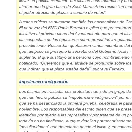
llevar “la política clientelar” del alcalde a los tribunales
y no 
afirmar que la gran baza de Xosé María Arias reside “en m
el poder ofreciendo plazas a cambio de votos”.
A estas críticas se sumaron también los nacionalistas de Ca
El portavoz del BNG Pablo Ferreiro explica que presentaron
iniciativa al próximo pleno del Ayuntamiento para que el alca
las sospechas de los opositores sobre presuntas irregularid
procedimiento. Recuerdan que
faltaron varios miembros del 
que tampoco se presentó la secretario del Gobierno local ni
suplente, al que sustituyó una persona cuyo nombramiento n
notificado. “Queremos que el alcalde se pronuncie sobre lo
que indican que la plaza estaba dada”, subraya Ferreiro.
Impotencia e indignación
Los últimos en trasladar sus protestas han sido un grupo de
que han hecho pública su “impotencia e indignación” por el
que se ha desarrollado la primera prueba, celebrada el pas
noviembre. Los responsables del escrito piden que se prese
identidad por miedo a las represalias y por tratarse de un p
todavía no ha finalizado, aunque detallan pormenorizadame
“peculiaridades” que detectaron desde el inicio y, en concret