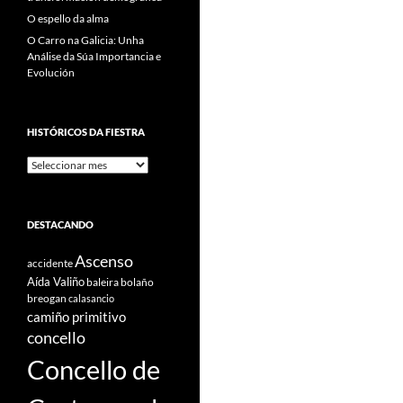
O espello da alma
O Carro na Galicia: Unha
Análise da Súa Importancia e
Evolución
HISTÓRICOS DA FIESTRA
Históricos
Da
Fiestra
DESTACANDO
Ascenso
accidente
Aída Valiño
baleira
bolaño
breogan
calasancio
camiño primitivo
concello
Concello de