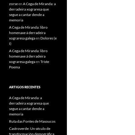
zorse
en
A Cega de Miranda: a
derradeira xograresa que
segue a cantar dende a
memoria
A Cega de Miranda: libro
homenaxe á derradeira
xograresa galega
en
Dolores (e
I)
A Cega de Miranda: libro
homenaxe á derradeira
xograresa galega
en
Triste
Poema
ARTIGOS RECENTES
A Cega de Miranda: a
derradeira xograresa que
segue a cantar dende a
memoria
Ruta das Fontes de Masoucos
Castroverde: Un século de
transformación demográfica