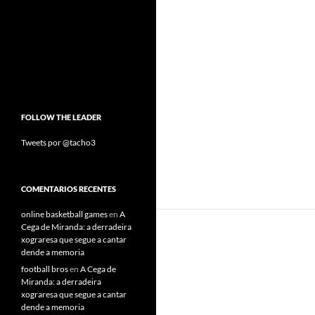
FOLLOW THE LEADER
Tweets por @tacho3
COMENTARIOS RECENTES
online basketball games
en
A
Cega de Miranda: a derradeira
xograresa que segue a cantar
dende a memoria
football bros
en
A Cega de
Miranda: a derradeira
xograresa que segue a cantar
dende a memoria