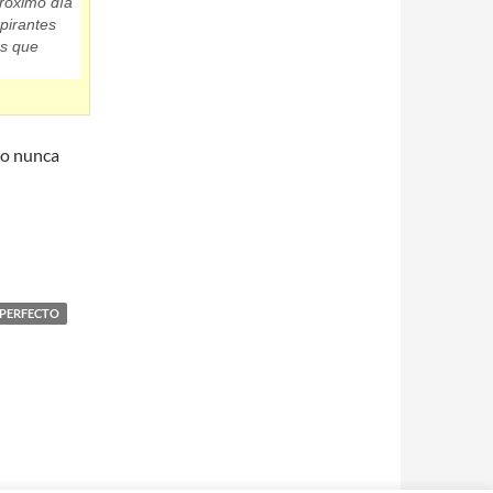
próximo día
pirantes
os que
ro nunca
PERFECTO