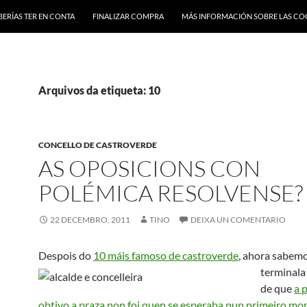
BERÍAS TER EN CONTA
FINALIZAR COMPRA
MÁS INFORMACIÓN SOBRE LAS CO
Arquivos da etiqueta: 10
CONCELLO DE CASTROVERDE
AS OPOSICIONS CON
POLÉMICA RESOLVENSE?
22 DECEMBRO, 2011
TINO
DEIXA UN COMENTARIO
Despois do
10 máis famoso de castroverde
, ahora sabem
terminala
de que
a 
obtivo a praza non foi quen se esperaba nun primeiro m