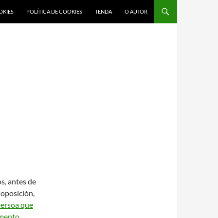
OKIES
POLÍTICA DE COOKIES
TENDA
O AUTOR
os,
antes de
 oposición,
persoa que
omento
.