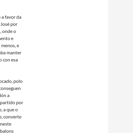
 a favor da
 José por
, onde o
mento e
r menos, e
caba manter
o con esa
ocado, polo
e conseguen
lón a
 partido por
, a que o
e, converte
 neste
 balons