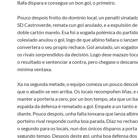
Rafa dispara e consegue un bon gol, o primeiro.
Pouco despois froito do dominio local, un penalti sinalado
SD Castroverde, remata cun gol anulado, e a expulsión de
doble cartón marelo. Esa foi a xogada polémica do partido
colexiado anulou o gol, logo de que albino fallara o lanza
convertera o seu propio rechace. Gol anulado, un xogado
os rivais sorprendidos da decisión. Logo dese mazazo to
o resultado e sentenciar a contra, pero chegase o descans
mínima ventaxa.
Xa na segunda metade, o equipo comeza un pouco descol
que o abadín se ven arriba. Os locais recompoñen liñas, 
manter a portería a cero, por un bon tempo, ata que un ba
espalda da defensa é rematado a gol. Empate a un tanto e
diante. Pouco despois, unha falta lonxana que lanza albino
porteiro rival responde cunha boa parada, Díaz no rechac
o segundo para os locais, nun dos únicos disparos a porta
segundo tempo. Despois deste gol, unha boa defensa dos