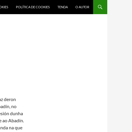
OKIES
POLÍTICA DE COOKIES
TENDA
O AUTOR
az deron
badín, no
esión dunha
e ao Abadín.
anda na que