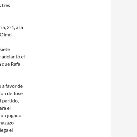
s tres
a, 2-1, a la
 Olmo’.
siete
 adelantó el
a que Rafa
 a favor de
ión de José
l partido,
ara el
, un jugador
 mazazo
lega el