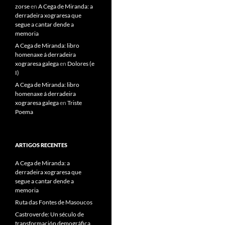
zorse
en
A Cega de Miranda: a
derradeira xograresa que
segue a cantar dende a
memoria
A Cega de Miranda: libro
homenaxe á derradeira
xograresa galega
en
Dolores (e
I)
A Cega de Miranda: libro
homenaxe á derradeira
xograresa galega
en
Triste
Poema
ARTIGOS RECENTES
A Cega de Miranda: a
derradeira xograresa que
segue a cantar dende a
memoria
Ruta das Fontes de Masoucos
Castroverde: Un século de
transformación demográfica