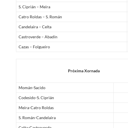
S. Ciprián – Meira
Catro Roldas – S. Román
Candelaira – Celta
Castroverde – Abadín
Cazas – Folgueiro
Próxima Xornada
Momán-Sacido
Codesido-S. Ciprián
Meira-Catro Roldas
S. Román-Candelaira
Celta-Castroverde