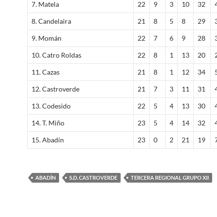
7. Matela
22
9
3
10
32
8. Candelaira
21
8
5
8
29
9. Momán
22
7
6
9
28
10. Catro Roldas
22
8
1
13
20
11. Cazas
21
8
1
12
34
12. Castroverde
21
7
3
11
31
13. Codesido
22
5
4
13
30
14. T. Miño
23
5
4
14
32
15. Abadín
23
0
2
21
19
ABADÍN
S.D. CASTROVERDE
TERCERA REGIONAL GRUPO XII