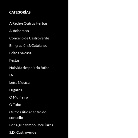
CATEGORÍAS
A Rede e Outras Herbas
Autobombo
Concello de Castroverde
Emigración & Catalanes
Feitos na casa
Festas
Hai vida despois do futbol
IA
Leira Musical
Lugares
O Muiñeiro
O Tubo
Outros sitios dentro do
concello
Por algún tempo Peculiares
S.D. Castroverde