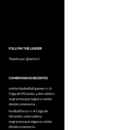
FOLLOW THE LEADER
Tweets por @tacho3
COMENTARIOS RECENTES
online basketball games
en
A
Cega de Miranda: a derradeira
xograresa que segue a cantar
dende a memoria
football bros
en
A Cega de
Miranda: a derradeira
xograresa que segue a cantar
dende a memoria