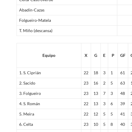
Abadín-Cazas
Folgueiro-Matela
T. Miño (descansa)
Equipo
X
G
E
P
GF
1. S. Ciprián
22
18
3
1
61
2. Sacido
23
16
2
5
63
3. Folgueiro
23
13
7
3
48
4. S. Román
22
13
3
6
39
5. Meira
22
12
5
5
41
6. Celta
23
10
5
8
40