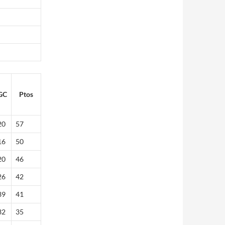
GC
Ptos
20
57
16
50
20
46
26
42
39
41
32
35