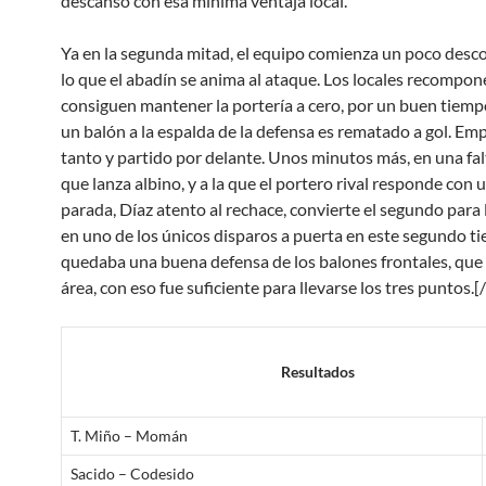
descanso con esa mínima ventaja local.
Ya en la segunda mitad, el equipo comienza un poco desc
lo que el abadín se anima al ataque. Los locales recompone
consiguen mantener la portería a cero, por un buen tiemp
un balón a la espalda de la defensa es rematado a gol. Em
tanto y partido por delante. Unos minutos más, en una fal
que lanza albino, y a la que el portero rival responde con
parada, Díaz atento al rechace, convierte el segundo para l
en uno de los únicos disparos a puerta en este segundo t
quedaba una buena defensa de los balones frontales, que 
área, con eso fue suficiente para llevarse los tres puntos.[
Resultados
T. Miño – Momán
Sacido – Codesido