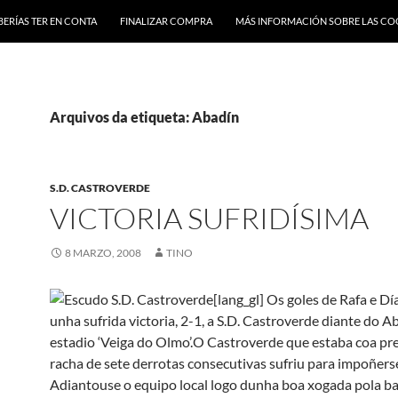
BERÍAS TER EN CONTA
FINALIZAR COMPRA
MÁS INFORMACIÓN SOBRE LAS CO
Arquivos da etiqueta: Abadín
S.D. CASTROVERDE
VICTORIA SUFRIDÍSIMA
8 MARZO, 2008
TINO
[lang_gl]
Os goles de Rafa e Dí
unha sufrida victoria, 2-1, a S.D. Castroverde diante do A
estadio ‘Veiga do Olmo’.
O Castroverde que estaba coa pr
racha de sete derrotas consecutivas sufriu para impoñers
Adiantouse o equipo local logo dunha boa xogada pola b