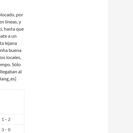
olocado, por
n líneas, y
o, hasta que
pate a un
ta lejana
 unha buena
os locales,
iempo. Sólo
llegaban al
/lang_es]
1 – 2
3 – 0