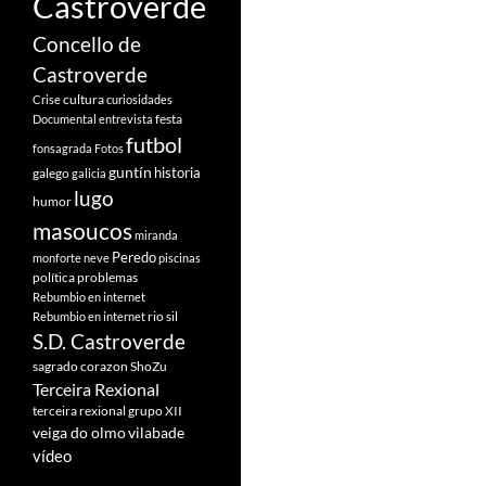
Castroverde
Concello de
Castroverde
cultura
Crise
curiosidades
festa
Documental
entrevista
futbol
fonsagrada
Fotos
guntín
historia
galego
galicia
lugo
humor
masoucos
miranda
Peredo
monforte
neve
piscinas
política
problemas
Rebumbio en internet
rio sil
Rebumbio en internet
S.D. Castroverde
sagrado corazon
ShoZu
Terceira Rexional
terceira rexional grupo XII
veiga do olmo
vilabade
vídeo