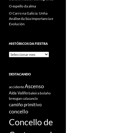
O espello da alma
O Carro na Galicia: Unha
Análise da Súa Importancia e
Evolución
HISTÓRICOS DA FIESTRA
Históricos
Da
Fiestra
DESTACANDO
Ascenso
accidente
Aída Valiño
baleira
bolaño
breogan
calasancio
camiño primitivo
concello
Concello de