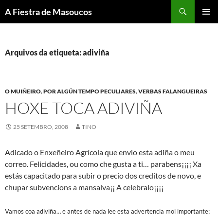
Saltar
Buscar
A Fiestra de Masoucos
ao
MENÚ
contido
PRINCI
Arquivos da etiqueta: adiviña
O MUIÑEIRO
,
POR ALGÚN TEMPO PECULIARES
,
VERBAS FALANGUEIRAS
HOXE TOCA ADIVIÑA
25 SETEMBRO, 2008
TINO
Adicado o Enxeñeiro Agrícola que envio esta adiña o meu
correo. Felicidades, ou como che gusta a ti… parabens¡¡¡¡ Xa
estás capacitado para subir o precio dos creditos de novo, e
chupar subvencions a mansalva¡¡ A celebralo¡¡¡¡
Vamos coa adiviña… e antes de nada lee esta advertencia moi importante;