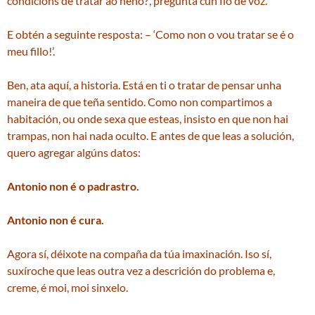
condicións de tratar ao neno?’, pregunta cun fío de voz.
E obtén a seguinte resposta: – ‘Como non o vou tratar se é o
meu fillo!’.
Ben, ata aquí, a historia. Está en ti o tratar de pensar unha
maneira de que teña sentido. Como non compartimos a
habitación, ou onde sexa que esteas, insisto en que non hai
trampas, non hai nada oculto. E antes de que leas a solución,
quero agregar algúns datos:
Antonio non é o padrastro.
Antonio non é cura.
Agora sí, déixote na compaña da túa imaxinación. Iso sí,
suxíroche que leas outra vez a descrición do problema e,
creme, é moi, moi sinxelo.