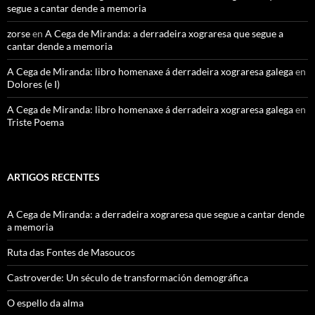
segue a cantar dende a memoria
zorse
en
A Cega de Miranda: a derradeira xograresa que segue a
cantar dende a memoria
A Cega de Miranda: libro homenaxe á derradeira xograresa galega
en
Dolores (e I)
A Cega de Miranda: libro homenaxe á derradeira xograresa galega
en
Triste Poema
ARTIGOS RECENTES
A Cega de Miranda: a derradeira xograresa que segue a cantar dende
a memoria
Ruta das Fontes de Masoucos
Castroverde: Un século de transformación demográfica
O espello da alma