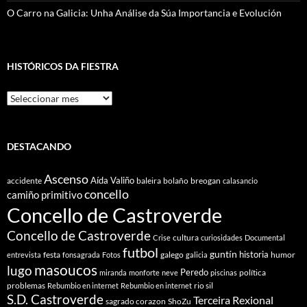
O Carro na Galicia: Unha Análise da Súa Importancia e Evolución
HISTÓRICOS DA FIESTRA
Históricos
Da
Fiestra
DESTACANDO
Ascenso
Aída Valiño
accidente
baleira
bolaño
breogan
calasancio
concello
camiño primitivo
Concello de Castroverde
Concello de Castroverde
cultura
Crise
curiosidades
Documental
futbol
guntín
historia
festa
galego
humor
entrevista
fonsagrada
Fotos
galicia
masoucos
lugo
Peredo
política
miranda
monforte
neve
piscinas
problemas
rio sil
Rebumbio en internet
Rebumbio en internet
S.D. Castroverde
Terceira Rexional
sagrado corazon
ShoZu