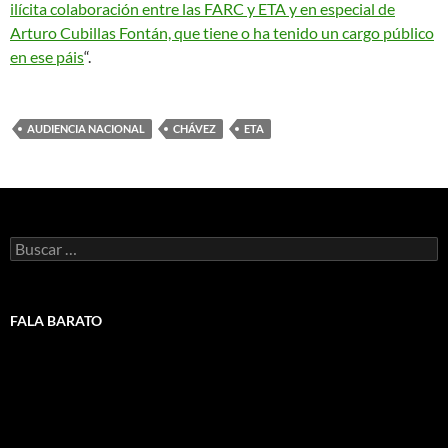
ilícita colaboración entre las FARC y ETA y en especial de
Arturo Cubillas Fontán, que tiene o ha tenido un cargo público
en ese páis
“.
AUDIENCIA NACIONAL
CHÁVEZ
ETA
Buscar:
FALA BARATO