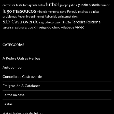
futbol
guntín
historia
festa
galego
humor
entrevista
fonsagrada
Fotos
galicia
masoucos
lugo
Peredo
política
miranda
monforte
neve
piscinas
problemas
rio sil
Rebumbio en internet
Rebumbio en internet
S.D. Castroverde
Terceira Rexional
sagrado corazon
ShoZu
vídeo
veiga do olmo
vilabade
terceira rexional grupo XII
CATEGORÍAS
A Rede e Outras Herbas
Autobombo
Concello de Castroverde
Emigración & Catalanes
Feitos na casa
Festas
Hai vida despois do futbol