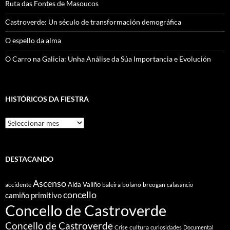
Ruta das Fontes de Masoucos
Castroverde: Un século de transformación demográfica
O espello da alma
O Carro na Galicia: Unha Análise da Súa Importancia e Evolución
HISTÓRICOS DA FIESTRA
Históricos
Da
Fiestra
DESTACANDO
Ascenso
Aída Valiño
accidente
baleira
bolaño
breogan
calasancio
concello
camiño primitivo
Concello de Castroverde
Concello de Castroverde
cultura
Crise
curiosidades
Documental