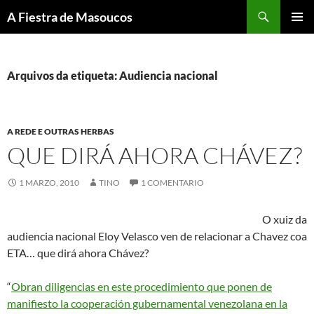
Saltar
Buscar
A Fiestra de Masoucos
ao
MENÚ
contido
PRINCI
Arquivos da etiqueta: Audiencia nacional
A REDE E OUTRAS HERBAS
QUE DIRÁ AHORA CHÁVEZ?
1 MARZO, 2010
TINO
1 COMENTARIO
O xuiz da
audiencia nacional Eloy Velasco ven de relacionar a Chavez coa
ETA… que dirá ahora Chávez?
“
Obran diligencias en este procedimiento que ponen de
manifiesto la cooperación gubernamental venezolana en la