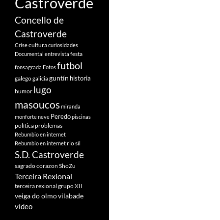
Castroverde
Concello de
Castroverde
cultura
Crise
curiosidades
festa
Documental
entrevista
futbol
fonsagrada
Fotos
guntín
historia
galego
galicia
lugo
humor
masoucos
miranda
Peredo
monforte
neve
piscinas
política
problemas
Rebumbio en internet
rio sil
Rebumbio en internet
S.D. Castroverde
sagrado corazon
ShoZu
Terceira Rexional
terceira rexional grupo XII
veiga do olmo
vilabade
vídeo