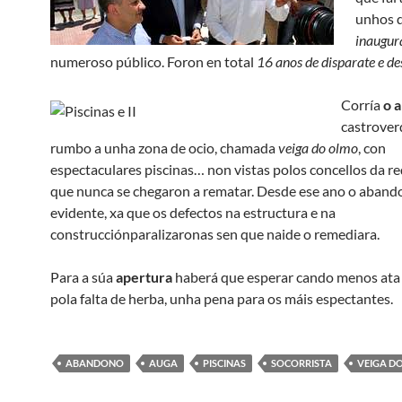
unhos d
inaugur
numeroso público. Foron en total
16 anos de disparate e de
Corría
o 
castrove
rumbo a unha zona de ocio, chamada
veiga do olmo
, con
espectaculares piscinas… non vistas polos concellos da r
que nunca se chegaron a rematar. Desde ese ano o aband
evidente, xa que os defectos na estructura e na
construcciónparalizaronas sen que naide o remediara.
Para a súa
apertura
haberá que esperar cando menos ata
pola falta de herba, unha pena para os máis espectantes.
ABANDONO
AUGA
PISCINAS
SOCORRISTA
VEIGA D