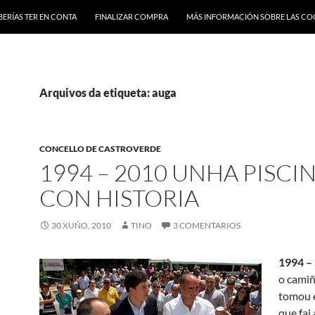
BERÍAS TER EN CONTA
FINALIZAR COMPRA
MÁS INFORMACIÓN SOBRE LAS CO
Arquivos da etiqueta: auga
CONCELLO DE CASTROVERDE
1994 – 2010 UNHA PISCI
CON HISTORIA
30 XUÑO, 2010
TINO
3 COMENTARIOS
1994 –
o cami
tomou e
que fai