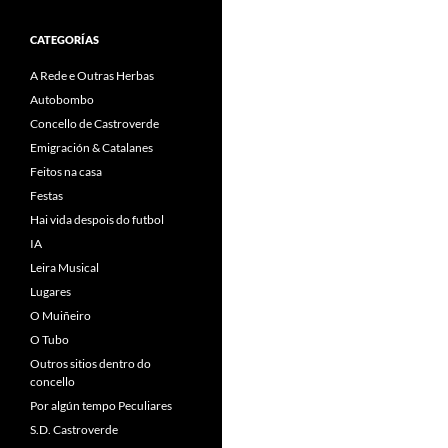
CATEGORÍAS
A Rede e Outras Herbas
Autobombo
Concello de Castroverde
Emigración & Catalanes
Feitos na casa
Festas
Hai vida despois do futbol
IA
Leira Musical
Lugares
O Muiñeiro
O Tubo
Outros sitios dentro do
concello
Por algún tempo Peculiares
S.D. Castroverde