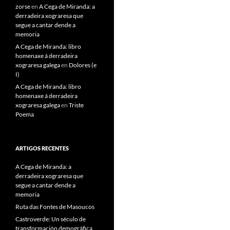
zorse
en
A Cega de Miranda: a
derradeira xograresa que
segue a cantar dende a
memoria
A Cega de Miranda: libro
homenaxe á derradeira
xograresa galega
en
Dolores (e
I)
A Cega de Miranda: libro
homenaxe á derradeira
xograresa galega
en
Triste
Poema
ARTIGOS RECENTES
A Cega de Miranda: a
derradeira xograresa que
segue a cantar dende a
memoria
Ruta das Fontes de Masoucos
Castroverde: Un século de
transformación demográfica