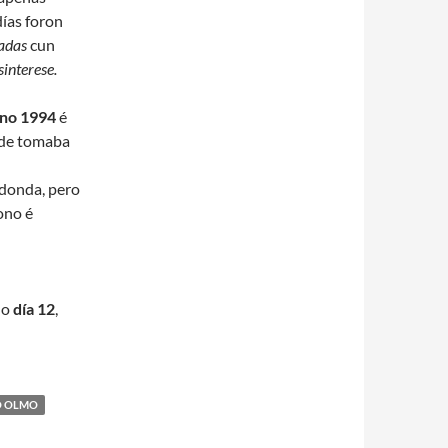
ías foron
adas
cun
sinterese.
ano 1994
é
rde tomaba
edonda, pero
ono é
 o
día 12
,
O OLMO