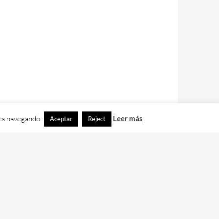
ues navegando.
Leer más
Aceptar
Reject
contacto con nos en
info@cafedixital.com
.