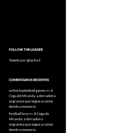
FOLLOW THE LEADER
Tweets por @tacho3
COMENTARIOS RECENTES
online basketball games
en
A
Cega de Miranda: a derradeira
xograresa que segue a cantar
dende a memoria
football bros
en
A Cega de
Miranda: a derradeira
xograresa que segue a cantar
dende a memoria