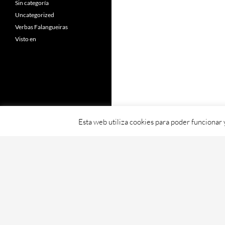
Sin categoría
Uncategorized
Verbas Falangueiras
Visto en
Esta web utiliza cookies para poder funcionar
Fornecido con orgullo por WordPress
Web creada, aloxada e mantida por Café D