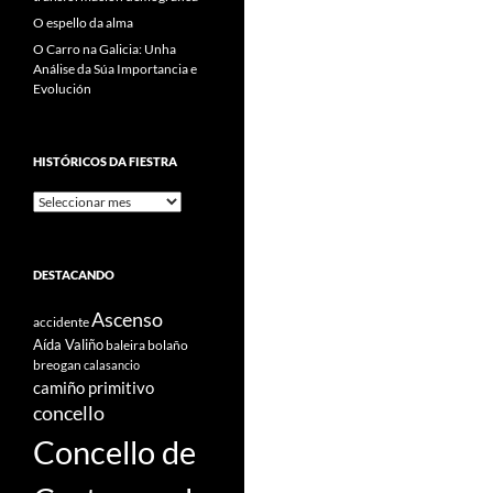
O espello da alma
O Carro na Galicia: Unha
Análise da Súa Importancia e
Evolución
HISTÓRICOS DA FIESTRA
Históricos
Da
Fiestra
DESTACANDO
Ascenso
accidente
Aída Valiño
baleira
bolaño
breogan
calasancio
camiño primitivo
concello
Concello de