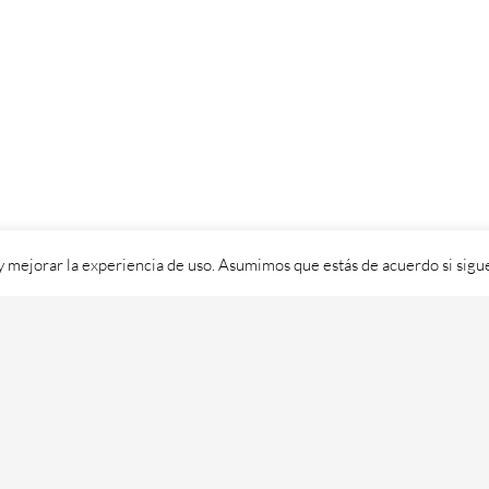
 y mejorar la experiencia de uso. Asumimos que estás de acuerdo si sig
ixital SL - 2026. Visítanos en
https://cafedixital.com
ou ponte en 