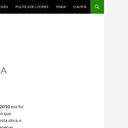
OKIES
POLÍTICA DE COOKIES
TENDA
O AUTOR
NA
 2010
ese foi
ño que
sta obra, e
 apenas