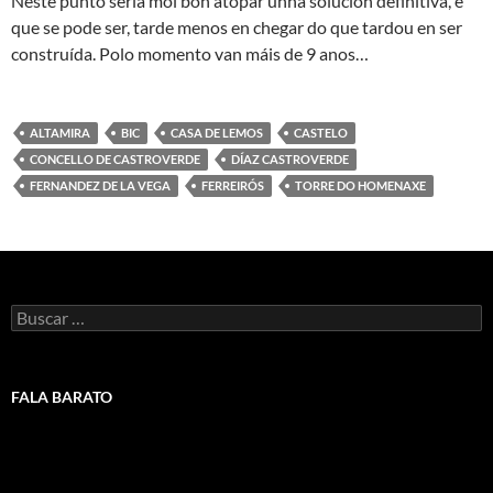
Neste punto sería moi bon atopar unha solución definitiva, e
que se pode ser, tarde menos en chegar do que tardou en ser
construída. Polo momento van máis de 9 anos…
ALTAMIRA
BIC
CASA DE LEMOS
CASTELO
CONCELLO DE CASTROVERDE
DÍAZ CASTROVERDE
FERNANDEZ DE LA VEGA
FERREIRÓS
TORRE DO HOMENAXE
Buscar:
FALA BARATO