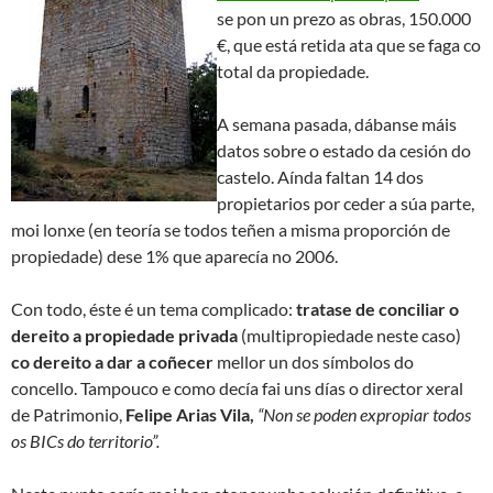
se pon un prezo as obras, 150.000
€, que está retida ata que se faga co
total da propiedade.
A semana pasada, dábanse máis
datos sobre o estado da cesión do
castelo. Aínda faltan 14 dos
propietarios por ceder a súa parte,
moi lonxe (en teoría se todos teñen a misma proporción de
propiedade) dese 1% que aparecía no 2006.
Con todo, éste é un tema complicado:
tratase de conciliar o
dereito a propiedade privada
(multipropiedade neste caso)
co dereito a dar a coñecer
mellor un dos símbolos do
concello. Tampouco e como decía fai uns días o director xeral
de Patrimonio,
Felipe Arias Vila,
“Non se poden expropiar todos
os BICs do territorio”.