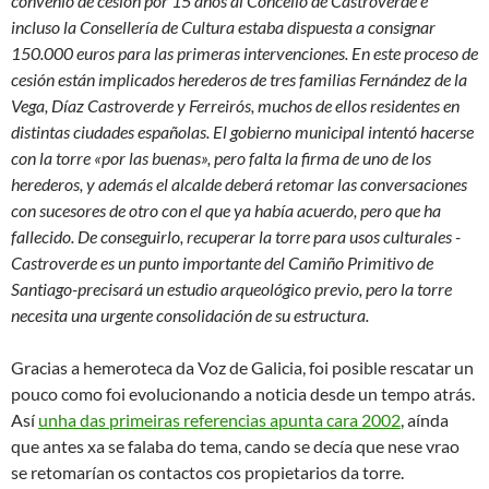
convenio de cesión por 15 años al Concello de Castroverde e
incluso la Consellería de Cultura estaba dispuesta a consignar
150.000 euros para las primeras intervenciones. En este proceso de
cesión están implicados herederos de tres familias Fernández de la
Vega, Díaz Castroverde y Ferreirós, muchos de ellos residentes en
distintas ciudades españolas. El gobierno municipal intentó hacerse
con la torre «por las buenas», pero falta la firma de uno de los
herederos, y además el alcalde deberá retomar las conversaciones
con sucesores de otro con el que ya había acuerdo, pero que ha
fallecido. De conseguirlo, recuperar la torre para usos culturales -
Castroverde es un punto importante del Camiño Primitivo de
Santiago-precisará un estudio arqueológico previo, pero la torre
necesita una urgente consolidación de su estructura.
Gracias a hemeroteca da Voz de Galicia, foi posible rescatar un
pouco como foi evolucionando a noticia desde un tempo atrás.
Así
unha das primeiras referencias apunta cara 2002
, aínda
que antes xa se falaba do tema,
cando se decía que nese vrao
se retomarían os contactos cos propietarios da torre.