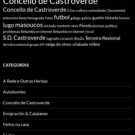
Concello de Castroverde
Concello de Castroverde
cultura
Crise
curiosidades
Documental
futbol
guntín
historia
festa
galego
humor
entrevista
fonsagrada
Fotos
galicia
masoucos
lugo
Peredo
política
miranda
monforte
neve
piscinas
problemas
rio sil
Rebumbio en internet
Rebumbio en internet
S.D. Castroverde
Terceira Rexional
sagrado corazon
ShoZu
vídeo
veiga do olmo
vilabade
terceira rexional grupo XII
CATEGORÍAS
A Rede e Outras Herbas
Autobombo
Concello de Castroverde
Emigración & Catalanes
Feitos na casa