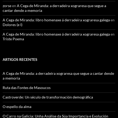
zorse
en
A Cega de Miranda: a derradeira xograresa que segue a
cantar dende a memoria
A Cega de Miranda: libro homenaxe á derradeira xograresa galega
en
Dolores (e I)
A Cega de Miranda: libro homenaxe á derradeira xograresa galega
en
Triste Poema
ARTIGOS RECENTES
A Cega de Miranda: a derradeira xograresa que segue a cantar dende
a memoria
Ruta das Fontes de Masoucos
Castroverde: Un século de transformación demográfica
O espello da alma
O Carro na Galicia: Unha Análise da Súa Importancia e Evolución