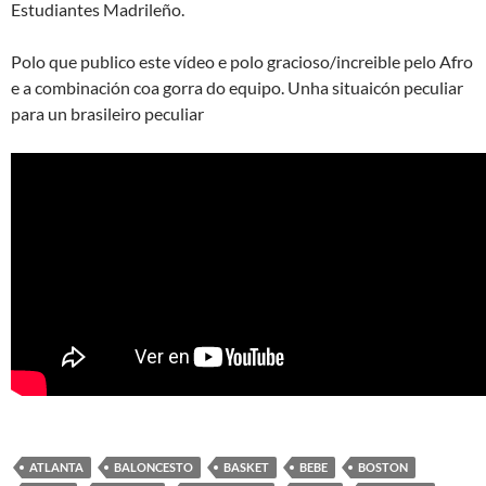
Estudiantes Madrileño.
Polo que publico este vídeo e polo gracioso/increible pelo Afro
e a combinación coa gorra do equipo. Unha situaicón peculiar
para un brasileiro peculiar
ATLANTA
BALONCESTO
BASKET
BEBE
BOSTON