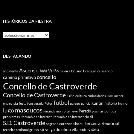
HISTÓRICOS DA FIESTRA
Históricos
Da
Fiestra
DESTACANDO
Ascenso
Aída Valiño
accidente
baleira
bolaño
breogan
calasancio
concello
camiño primitivo
Concello de Castroverde
Concello de Castroverde
cultura
Crise
curiosidades
Documental
futbol
guntín
historia
festa
galego
humor
entrevista
fonsagrada
Fotos
galicia
masoucos
lugo
Peredo
política
miranda
monforte
neve
piscinas
problemas
rio sil
Rebumbio en internet
Rebumbio en internet
S.D. Castroverde
Terceira Rexional
sagrado corazon
ShoZu
vídeo
veiga do olmo
vilabade
terceira rexional grupo XII