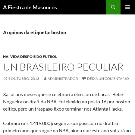
Saltar
Buscar
A Fiestra de Masoucos
ao
MENÚ
contido
PRINCI
Arquivos da etiqueta: boston
HAI VIDA DESPOIS DO FUTBOL
UN BRASILEIRO PECULIAR
4 OUTUBRO, 2013
ADMINISTRADOR
DEIXA UN COMENTARIO
Xa fai uns meses que se celebrou a elección de Lucas -Bebe-
Nogueira no draft da NBA. Foi elexido no posto 16 por boston
celtics, pero un traspaso fixoo terminar nos Atlanta Hacks.
Cobrará uns 1.419.000$ según a súa posición no draft, o
primeiro ano que xogue na NBA, aínda que este ano voltará ao