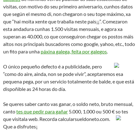
visitas, con motivo do seu primeiro aniversario, cunhos datos
que según el mesmo di, non chegaron o seu tope máximo, xa
que “hai moita xente que traballa neste país¡¡”.
Comezaron
esta andadura cunhas 1.500 visitas mensuais, e agora xa
superan as 40.000, co que conseguiron chegar os postos máis
altos nos principais buscadores como google, yahoo, etc., todo
un fito para unha
páxina galega, feita por galegos
.
O único pequeño defecto é a
publicidade, pero
“como do aire, ainda, non se pode vivir”, aceptaremos esa
pequena pega, por un servicio totalmente de balde, e que está
dispoñible as 24 horas do día.
Se queres saber canto vas ganar, o soldo neto, bruto mensual,
canto
tes que pedir para gañar
5.000, 1.000 ou 500 € so tes
que visitala
web.
Recorda calcularsueldoneto.com.
Que a disfrutes¡