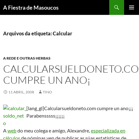
Saltar
Buscar
A Fiestra de Masoucos
ao
MENÚ
contido
PRINCI
Arquivos da etiqueta: Calcular
A REDE E OUTRAS HERBAS
CALCULARSUELDONETO.C
CUMPRE UN ANO¡
11 ABRIL, 2008
TINO
[lang_gl]Calcularsueldoneto.com cumpre un ano¡¡¡
Parabensssss¡¡¡¡¡¡
A
web
do meu colega e amigo, Alexandre,
especializada en
cálculos
de nóminas ven de publicar as súas estatísticas de