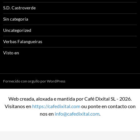
S.D. Castroverde
Sin categoría
Uncategorized
Verbas Falangueiras
Visto en
Fornecido con orgullo por WordPress
Web creada, aloxada e mantida por Café Dixital SL - 2026.
Visítanos en
https://cafedixital.com
ou ponte en contacto con
nos en
info@cafedixital.com
.