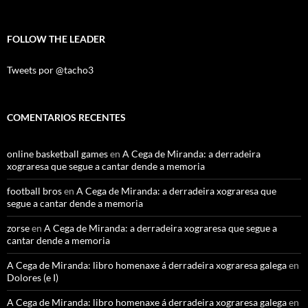
FOLLOW THE LEADER
Tweets por @tacho3
COMENTARIOS RECENTES
online basketball games
en
A Cega de Miranda: a derradeira
xograresa que segue a cantar dende a memoria
football bros
en
A Cega de Miranda: a derradeira xograresa que
segue a cantar dende a memoria
zorse
en
A Cega de Miranda: a derradeira xograresa que segue a
cantar dende a memoria
A Cega de Miranda: libro homenaxe á derradeira xograresa galega
en
Dolores (e I)
A Cega de Miranda: libro homenaxe á derradeira xograresa galega
en