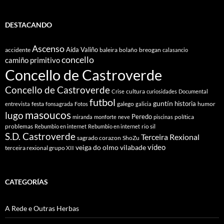
Fiestra
DESTACANDO
Ascenso
Aída Valiño
accidente
baleira
bolaño
breogan
calasancio
concello
camiño primitivo
Concello de Castroverde
Concello de Castroverde
cultura
Crise
curiosidades
Documental
futbol
guntín
historia
festa
galego
humor
entrevista
fonsagrada
Fotos
galicia
masoucos
lugo
Peredo
política
miranda
monforte
neve
piscinas
problemas
rio sil
Rebumbio en internet
Rebumbio en internet
S.D. Castroverde
Terceira Rexional
sagrado corazon
ShoZu
vídeo
veiga do olmo
vilabade
terceira rexional grupo XII
CATEGORÍAS
A Rede e Outras Herbas