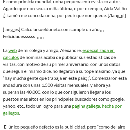
E como primicia mundial, unha pequena entrevista co autor.
Agardo que non sexa a miña última, e por exemplo, Aída Valiño
;), tamén me conceda unha, por pedir que non quede. [/lang_gl]
[lang_es] Calcularsueldoneto.com cumple un año¡¡¡
Felicidadessssss¡¡¡¡¡¡
La
web
de mi colega y amigo, Alexandre,
especializada en
cálculos
de nóminas acaba de publicar sús estadísticas de
visitas, con motivo de su primer aniversario, con unos datos
que según el mismo dice, no llegaron a su tope máximo, ya que
“hay mucha gente que trabaja en este país¡¡”. Comenzaron esta
andadura con unas 1.500 visitas mensuales, y ahora ya
superan las 40.000, con lo que consiguieron llegar a los
puestos más altos en los principales buscadores como google,
yahoo, etc., todo un logro para una
página gallega, hecha por
gallegos
.
El único pequeño defecto es la publicidad, pero “como del
aire