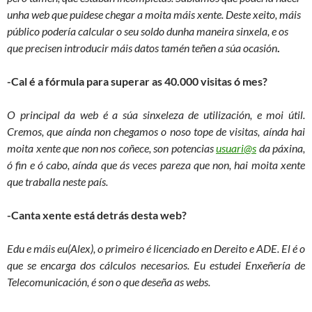
unha web que puidese chegar a moita máis xente. Deste xeito, máis
público podería calcular o seu soldo dunha maneira sinxela, e os
que precisen introducir máis datos tamén teñen a súa ocasión
.
-Cal é a fórmula para superar as 40.000 visitas ó mes?
O principal da web é a súa sinxeleza de utilización, e moi útil.
Cremos, que aínda non chegamos o noso tope de visitas, aínda hai
moita xente que non nos coñece, son potencias
usuari@s
da páxina,
ó fin e ó cabo, aínda que ás veces pareza que non, hai moita xente
que traballa neste país.
-Canta xente está detrás desta web?
Edu e máis eu(Alex), o primeiro é licenciado en Dereito e ADE. El é o
que se encarga dos cálculos necesarios. Eu estudei Enxeñería de
Telecomunicación, é son o que deseña as webs.