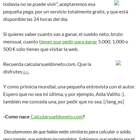
todavía no se puede vivir”, aceptaremos esa
pequeña pega, por un servicio totalmente gratis, y que está
disponible las 24 horas del día.
Si quieres saber cuanto vas a ganar, el sueldo neto, bruto
mensual, cuanto
tienes que pedir para ganar
5.000, 1.000 o
500 € sólo tienes que visitar la web.
Recuerda
calcularsueldoneto.com. Que la
disfrutes¡¡¡¡.
Y como primicia mundial, una pequeña entrevista con el autor.
Espero que no sea mi última, y por ejemplo, Aída Valiño ;),
también me conceda una, por pedir que no sea. [/lang_es]
-Como nace
Calcularsueldoneto.com
?
Decatamonos de que había webs similares para calcular o soldo,
pero tamén, que estaban incompletas. Sabiamos que podería nacer