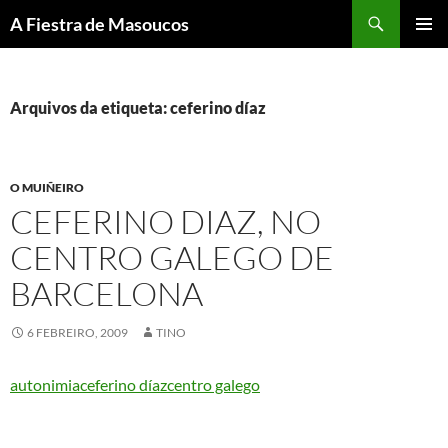
Saltar
Buscar
A Fiestra de Masoucos
ao
MENÚ
contido
PRINCI
Arquivos da etiqueta: ceferino díaz
O MUIÑEIRO
CEFERINO DIAZ, NO
CENTRO GALEGO DE
BARCELONA
6 FEBREIRO, 2009
TINO
autonimia
ceferino díaz
centro galego