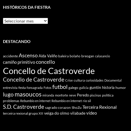
HISTÓRICOS DA FIESTRA
Históricos
Da
Fiestra
DESTACANDO
Ascenso
Aída Valiño
accidente
baleira
bolaño
breogan
calasancio
concello
camiño primitivo
Concello de Castroverde
Concello de Castroverde
cultura
Crise
curiosidades
Documental
futbol
guntín
historia
festa
galego
humor
entrevista
fonsagrada
Fotos
galicia
masoucos
lugo
Peredo
política
miranda
monforte
neve
piscinas
problemas
rio sil
Rebumbio en internet
Rebumbio en internet
S.D. Castroverde
Terceira Rexional
sagrado corazon
ShoZu
vídeo
veiga do olmo
vilabade
terceira rexional grupo XII