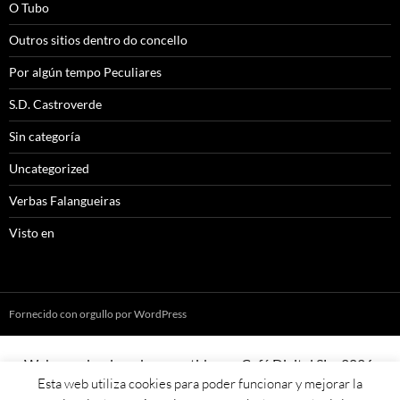
O Tubo
Outros sitios dentro do concello
Por algún tempo Peculiares
S.D. Castroverde
Sin categoría
Uncategorized
Verbas Falangueiras
Visto en
Fornecido con orgullo por WordPress
Web creada, aloxada e mantida por Café Dixital SL - 2026.
Esta web utiliza cookies para poder funcionar y mejorar la
Visítanos en
https://cafedixital.com
ou ponte en contacto con