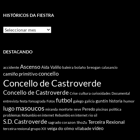
HISTÓRICOS DA FIESTRA
Históricos
Da
Fiestra
DESTACANDO
Ascenso
Aída Valiño
accidente
baleira
bolaño
breogan
calasancio
concello
camiño primitivo
Concello de Castroverde
Concello de Castroverde
cultura
Crise
curiosidades
Documental
futbol
guntín
historia
festa
galego
humor
entrevista
fonsagrada
Fotos
galicia
masoucos
lugo
Peredo
política
miranda
monforte
neve
piscinas
problemas
rio sil
Rebumbio en internet
Rebumbio en internet
S.D. Castroverde
Terceira Rexional
sagrado corazon
ShoZu
vídeo
veiga do olmo
vilabade
terceira rexional grupo XII