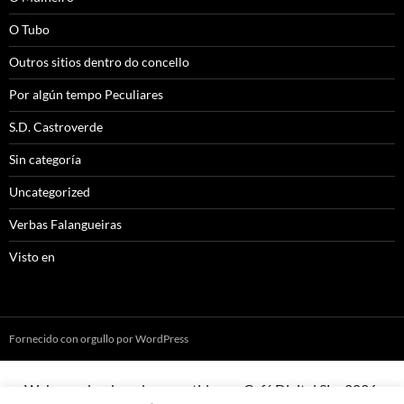
O Tubo
Outros sitios dentro do concello
Por algún tempo Peculiares
S.D. Castroverde
Sin categoría
Uncategorized
Verbas Falangueiras
Visto en
Fornecido con orgullo por WordPress
Web creada, aloxada e mantida por Café Dixital SL - 2026.