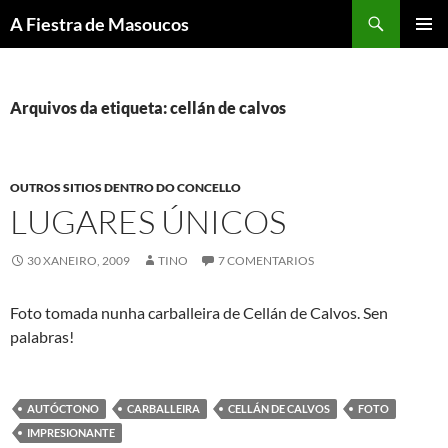
Saltar
Buscar
A Fiestra de Masoucos
ao
MENÚ
contido
PRINCI
Arquivos da etiqueta: cellán de calvos
OUTROS SITIOS DENTRO DO CONCELLO
LUGARES ÚNICOS
30 XANEIRO, 2009
TINO
7 COMENTARIOS
Foto tomada nunha carballeira de Cellán de Calvos. Sen
palabras!
AUTÓCTONO
CARBALLEIRA
CELLÁN DE CALVOS
FOTO
IMPRESIONANTE