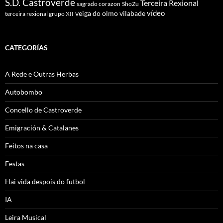
S.D. Castroverde
Terceira Rexional
sagrado corazon
ShoZu
vídeo
veiga do olmo
vilabade
terceira rexional grupo XII
CATEGORÍAS
A Rede e Outras Herbas
Autobombo
Concello de Castroverde
Emigración & Catalanes
Feitos na casa
Festas
Hai vida despois do futbol
IA
Leira Musical