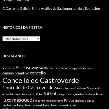
O Carro na Galicia: Unha Análise da Súa Importancia e Evolución
HISTÓRICOS DA FIESTRA
Históricos
Da
Fiestra
DESTACANDO
Ascenso
Aída Valiño
accidente
baleira
bolaño
breogan
calasancio
concello
camiño primitivo
Concello de Castroverde
Concello de Castroverde
cultura
Crise
curiosidades
Documental
futbol
guntín
historia
festa
galego
humor
entrevista
fonsagrada
Fotos
galicia
masoucos
lugo
Peredo
política
miranda
monforte
neve
piscinas
problemas
rio sil
Rebumbio en internet
Rebumbio en internet