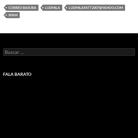
CORREO BASURA
LUDMILA
LUDMILAFATT2007@YAHOO.COM
SPAM
Buscar:
FALA BARATO