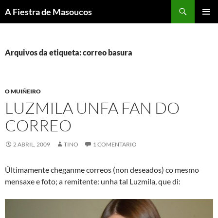
Saltar
Buscar
A Fiestra de Masoucos
ao
MENÚ
contido
PRINCI
Arquivos da etiqueta: correo basura
O MUIÑEIRO
LUZMILA UNFA FAN DO
CORREO
2 ABRIL, 2009
TINO
1 COMENTARIO
Últimamente cheganme correos (non deseados) co mesmo
mensaxe e foto; a remitente: unha tal Luzmila, que di: