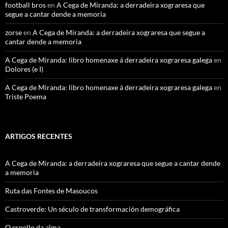
football bros
en
A Cega de Miranda: a derradeira xograresa que
segue a cantar dende a memoria
zorse
en
A Cega de Miranda: a derradeira xograresa que segue a
cantar dende a memoria
A Cega de Miranda: libro homenaxe á derradeira xograresa galega
en
Dolores (e I)
A Cega de Miranda: libro homenaxe á derradeira xograresa galega
en
Triste Poema
ARTIGOS RECENTES
A Cega de Miranda: a derradeira xograresa que segue a cantar dende
a memoria
Ruta das Fontes de Masoucos
Castroverde: Un século de transformación demográfica
O espello da alma