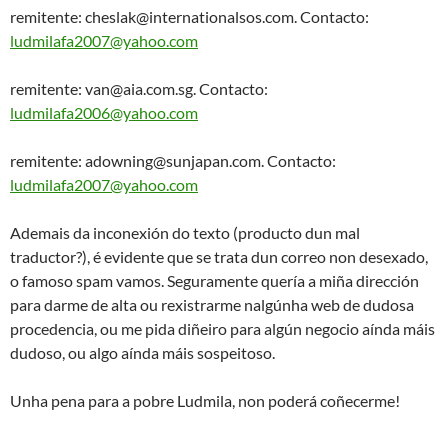
remitente:
cheslak@internationalsos.com
. Contacto:
ludmilafa2007@yahoo.com
remitente:
van@aia.com.sg
. Contacto:
ludmilafa2006@yahoo.com
remitente:
adowning@sunjapan.com
. Contacto:
ludmilafa2007@yahoo.com
Ademais da inconexión do texto (producto dun mal
traductor?), é evidente que se trata dun correo non desexado,
o famoso spam vamos. Seguramente quería a miña dirección
para darme de alta ou rexistrarme nalgúnha web de dudosa
procedencia, ou me pida diñeiro para algún negocio aínda máis
dudoso, ou algo aínda máis sospeitoso.
Unha pena para a pobre Ludmila, non poderá coñecerme!