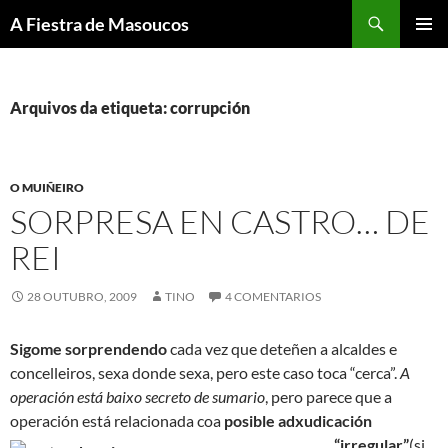
Saltar
Buscar
A Fiestra de Masoucos
ao
MENÚ
contido
PRINCI
Arquivos da etiqueta: corrupción
O MUIÑEIRO
SORPRESA EN CASTRO… DE
REI
28 OUTUBRO, 2009
TINO
4 COMENTARIOS
Sigome sorprendendo
cada vez que deteñen a alcaldes e
concelleiros, sexa donde sexa, pero este caso toca “cerca”.
A
operación está baixo secreto de sumario
, pero parece que a
operación está relacionada coa
posible adxudicación
“irregular”
(si