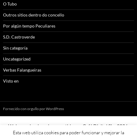
O Tubo
Outros sitios dentro do concello
Por algún tempo Peculiares
S.D. Castroverde
Sin categoría
Uncategorized
Verbas Falangueiras
Visto en
Fornecido con orgullo por WordPress
Web creada, aloxada e mantida por Café Dixital SL - 2026.
Esta web utiliza cookies para poder funcionar y mejorar la
Visítanos en
https://cafedixital.com
ou ponte en contacto con