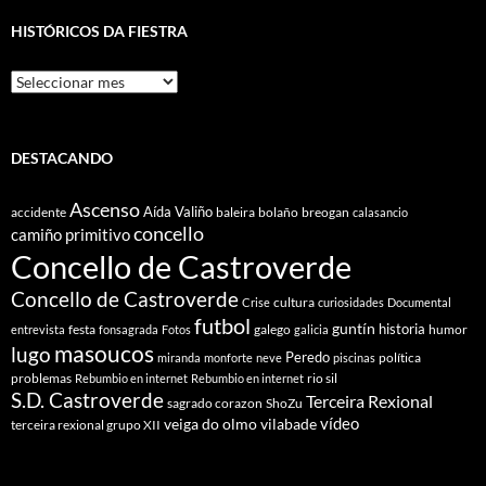
HISTÓRICOS DA FIESTRA
Históricos
Da
Fiestra
DESTACANDO
Ascenso
Aída Valiño
accidente
baleira
bolaño
breogan
calasancio
concello
camiño primitivo
Concello de Castroverde
Concello de Castroverde
cultura
Crise
curiosidades
Documental
futbol
guntín
historia
festa
galego
humor
entrevista
fonsagrada
Fotos
galicia
masoucos
lugo
Peredo
política
miranda
monforte
neve
piscinas
problemas
rio sil
Rebumbio en internet
Rebumbio en internet
S.D. Castroverde
Terceira Rexional
sagrado corazon
ShoZu
vídeo
veiga do olmo
vilabade
terceira rexional grupo XII