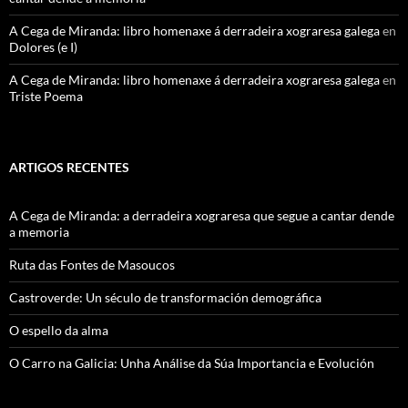
A Cega de Miranda: libro homenaxe á derradeira xograresa galega
en
Dolores (e I)
A Cega de Miranda: libro homenaxe á derradeira xograresa galega
en
Triste Poema
ARTIGOS RECENTES
A Cega de Miranda: a derradeira xograresa que segue a cantar dende
a memoria
Ruta das Fontes de Masoucos
Castroverde: Un século de transformación demográfica
O espello da alma
O Carro na Galicia: Unha Análise da Súa Importancia e Evolución