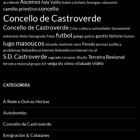
Ascenso
Aída Valiño
accidente
baleira
bolaño
breogan
calasancio
concello
camiño primitivo
Concello de Castroverde
Concello de Castroverde
cultura
Crise
curiosidades
Documental
futbol
guntín
historia
festa
galego
humor
entrevista
fonsagrada
Fotos
galicia
masoucos
lugo
Peredo
política
miranda
monforte
neve
piscinas
problemas
rio sil
Rebumbio en internet
Rebumbio en internet
S.D. Castroverde
Terceira Rexional
sagrado corazon
ShoZu
vídeo
veiga do olmo
vilabade
terceira rexional grupo XII
CATEGORÍAS
A Rede e Outras Herbas
Autobombo
Concello de Castroverde
Emigración & Catalanes