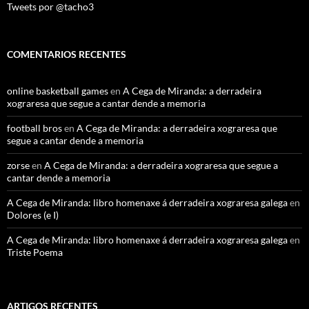
Tweets por @tacho3
COMENTARIOS RECENTES
online basketball games
en
A Cega de Miranda: a derradeira
xograresa que segue a cantar dende a memoria
football bros
en
A Cega de Miranda: a derradeira xograresa que
segue a cantar dende a memoria
zorse
en
A Cega de Miranda: a derradeira xograresa que segue a
cantar dende a memoria
A Cega de Miranda: libro homenaxe á derradeira xograresa galega
en
Dolores (e I)
A Cega de Miranda: libro homenaxe á derradeira xograresa galega
en
Triste Poema
ARTIGOS RECENTES