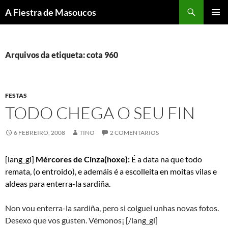
Saltar
Buscar
A Fiestra de Masoucos
ao
MENÚ
contido
PRINCI
Arquivos da etiqueta: cota 960
FESTAS
TODO CHEGA O SEU FIN
6 FEBREIRO, 2008
TINO
2 COMENTARIOS
[lang_gl]
Mércores de Cinza(hoxe):
É a data na que todo
remata, (o entroido), e ademáis é a escolleita en moitas vilas e
aldeas para enterra-la sardiña.
Non vou enterra-la sardiña, pero si colguei unhas novas fotos.
Desexo que vos gusten. Vémonos¡ [/lang_gl]