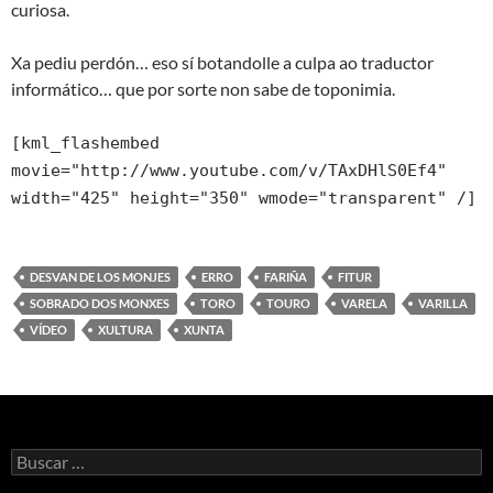
curiosa.
Xa pediu perdón… eso sí botandolle a culpa ao traductor
informático… que por sorte non sabe de toponimia.
[kml_flashembed
movie="http://www.youtube.com/v/TAxDHlS0Ef4"
width="425" height="350" wmode="transparent" /]
DESVAN DE LOS MONJES
ERRO
FARIÑA
FITUR
SOBRADO DOS MONXES
TORO
TOURO
VARELA
VARILLA
VÍDEO
XULTURA
XUNTA
Buscar: