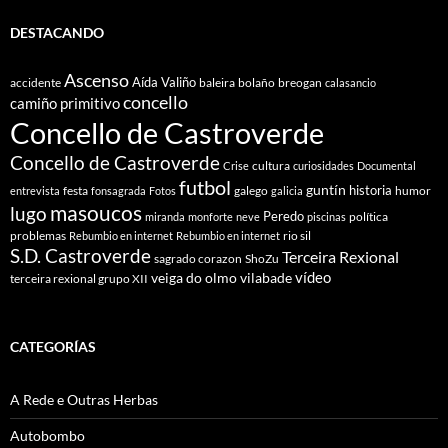
DESTACANDO
Ascenso
Aída Valiño
accidente
baleira
bolaño
breogan
calasancio
concello
camiño primitivo
Concello de Castroverde
Concello de Castroverde
cultura
Crise
curiosidades
Documental
futbol
guntín
historia
festa
galego
humor
entrevista
fonsagrada
Fotos
galicia
masoucos
lugo
Peredo
política
miranda
monforte
neve
piscinas
problemas
rio sil
Rebumbio en internet
Rebumbio en internet
S.D. Castroverde
Terceira Rexional
sagrado corazon
ShoZu
vídeo
veiga do olmo
vilabade
terceira rexional grupo XII
CATEGORÍAS
A Rede e Outras Herbas
Autobombo