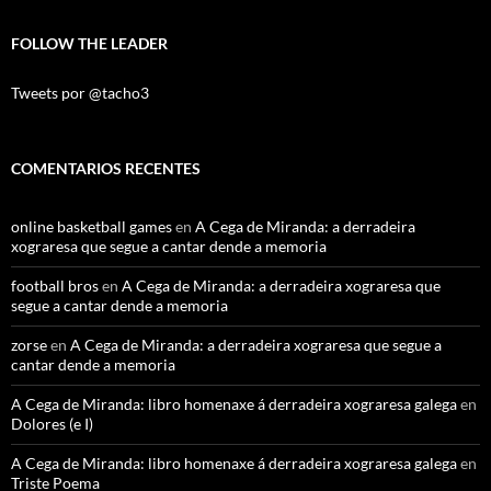
FOLLOW THE LEADER
Tweets por @tacho3
COMENTARIOS RECENTES
online basketball games
en
A Cega de Miranda: a derradeira
xograresa que segue a cantar dende a memoria
football bros
en
A Cega de Miranda: a derradeira xograresa que
segue a cantar dende a memoria
zorse
en
A Cega de Miranda: a derradeira xograresa que segue a
cantar dende a memoria
A Cega de Miranda: libro homenaxe á derradeira xograresa galega
en
Dolores (e I)
A Cega de Miranda: libro homenaxe á derradeira xograresa galega
en
Triste Poema