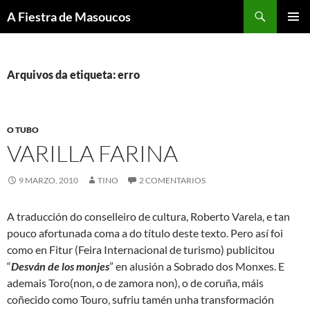
Saltar
Buscar
A Fiestra de Masoucos
ao
MENÚ
contido
PRINCI
Arquivos da etiqueta: erro
O TUBO
VARILLA FARINA
9 MARZO, 2010
TINO
2 COMENTARIOS
A traducción do conselleiro de cultura, Roberto Varela, e tan
pouco afortunada coma a do título deste texto. Pero así foi
como en Fitur (Feira Internacional de turismo) publicitou
“
Desván de los monjes
” en alusión a Sobrado dos Monxes. E
ademais Toro(non, o de zamora non), o de coruña, máis
coñecido como Touro, sufriu tamén unha transformación