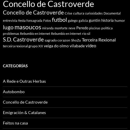
Concello de Castroverde
Concello de Castroverde
cultura
Crise
curiosidades
Documental
futbol
guntín
historia
festa
galego
humor
entrevista
fonsagrada
Fotos
galicia
masoucos
lugo
Peredo
política
miranda
monforte
neve
piscinas
problemas
rio sil
Rebumbio en internet
Rebumbio en internet
S.D. Castroverde
Terceira Rexional
sagrado corazon
ShoZu
vídeo
veiga do olmo
vilabade
terceira rexional grupo XII
CATEGORÍAS
A Rede e Outras Herbas
Autobombo
Concello de Castroverde
Emigración & Catalanes
Feitos na casa