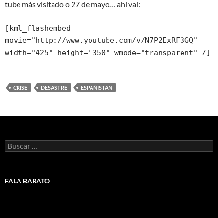
tube más visitado o 27 de mayo… ahí vai:
[kml_flashembed
movie="http://www.youtube.com/v/N7P2ExRF3GQ"
width="425" height="350" wmode="transparent" /]
CRISE
DESASTRE
ESPAÑISTAN
Buscar:
FALA BARATO