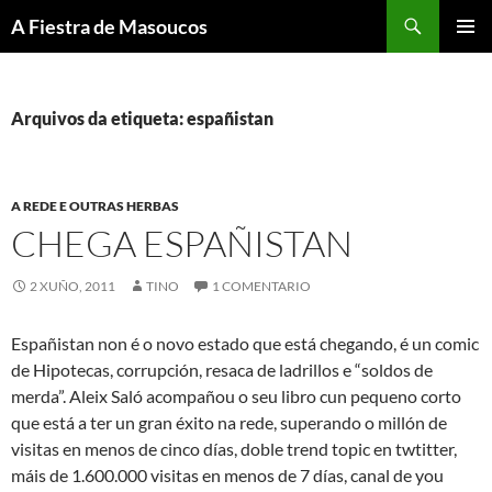
Saltar
Buscar
A Fiestra de Masoucos
ao
MENÚ
contido
PRINCI
Arquivos da etiqueta: españistan
A REDE E OUTRAS HERBAS
CHEGA ESPAÑISTAN
2 XUÑO, 2011
TINO
1 COMENTARIO
Españistan non é o novo estado que está chegando, é un comic
de Hipotecas, corrupción, resaca de ladrillos e “soldos de
merda”. Aleix Saló acompañou o seu libro cun pequeno corto
que está a ter un gran éxito na rede, superando o millón de
visitas en menos de cinco días, doble trend topic en twtitter,
máis de 1.600.000 visitas en menos de 7 días, canal de you