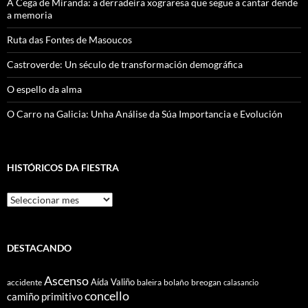
A Cega de Miranda: a derradeira xograresa que segue a cantar dende
a memoria
Ruta das Fontes de Masoucos
Castroverde: Un século de transformación demográfica
O espello da alma
O Carro na Galicia: Unha Análise da Súa Importancia e Evolución
HISTÓRICOS DA FIESTRA
Históricos
Da
Fiestra
DESTACANDO
Ascenso
Aída Valiño
accidente
baleira
bolaño
breogan
calasancio
concello
camiño primitivo