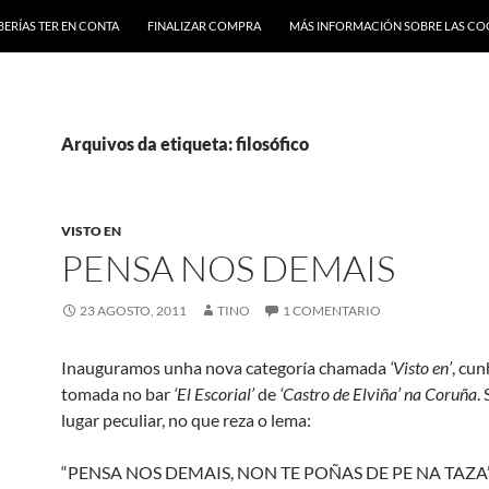
BERÍAS TER EN CONTA
FINALIZAR COMPRA
MÁS INFORMACIÓN SOBRE LAS CO
Arquivos da etiqueta: filosófico
VISTO EN
PENSA NOS DEMAIS
23 AGOSTO, 2011
TINO
1 COMENTARIO
Inauguramos unha nova categoría chamada
‘Visto en’
, cun
tomada no bar
‘El Escorial’
de
‘Castro de Elviña’ na Coruña
.
lugar peculiar, no que reza o lema:
“PENSA NOS DEMAIS, NON TE POÑAS DE PE NA TAZA