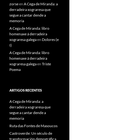
zorse
en
A Cega de Miranda: a
derradeira xograresa que
segue a cantar dende a
memoria
A Cega de Miranda: libro
homenaxe á derradeira
xograresa galega
en
Dolores (e
I)
A Cega de Miranda: libro
homenaxe á derradeira
xograresa galega
en
Triste
Poema
ARTIGOS RECENTES
A Cega de Miranda: a
derradeira xograresa que
segue a cantar dende a
memoria
Ruta das Fontes de Masoucos
Castroverde: Un século de
transformación demográfica