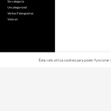
Sin categoría
Uncategorized
Verbas Falangueiras
Visto en
Esta web utiliza cookies para poder funcionar
Fornecido con orgullo por WordPress
Web creada, aloxada e mantida por Café D