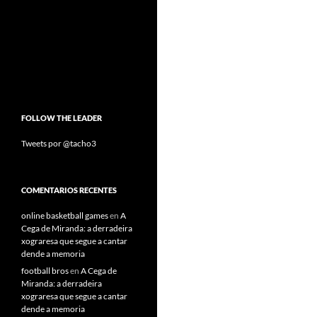
FOLLOW THE LEADER
Tweets por @tacho3
COMENTARIOS RECENTES
online basketball games
en
A
Cega de Miranda: a derradeira
xograresa que segue a cantar
dende a memoria
football bros
en
A Cega de
Miranda: a derradeira
xograresa que segue a cantar
dende a memoria