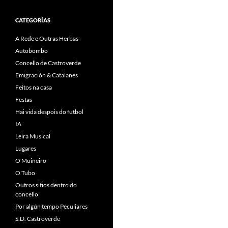
CATEGORÍAS
A Rede e Outras Herbas
Autobombo
Concello de Castroverde
Emigración & Catalanes
Feitos na casa
Festas
Hai vida despois do futbol
IA
Leira Musical
Lugares
O Muiñeiro
O Tubo
Outros sitios dentro do
concello
Por algún tempo Peculiares
S.D. Castroverde