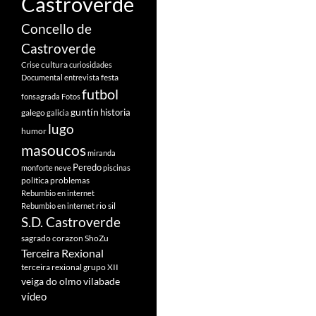
Castroverde
Concello de
Castroverde
cultura
Crise
curiosidades
festa
Documental
entrevista
futbol
fonsagrada
Fotos
guntín
historia
galego
galicia
lugo
humor
masoucos
miranda
Peredo
monforte
neve
piscinas
política
problemas
Rebumbio en internet
rio sil
Rebumbio en internet
S.D. Castroverde
sagrado corazon
ShoZu
Terceira Rexional
terceira rexional grupo XII
veiga do olmo
vilabade
vídeo