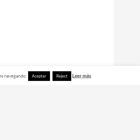
ues navegando.
Leer más
Aceptar
Reject
contacto con nos en
info@cafedixital.com
.