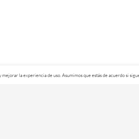
 y mejorar la experiencia de uso. Asumimos que estás de acuerdo si sig
ixital SL - 2026. Visítanos en
https://cafedixital.com
ou ponte en 