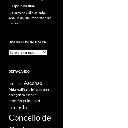
O espello da alma
O Carro na Galicia: Unha
Análise da Súa Importancia e
Evolución
HISTÓRICOS DA FIESTRA
Históricos
Da
Fiestra
DESTACANDO
Ascenso
accidente
Aída Valiño
baleira
bolaño
breogan
calasancio
camiño primitivo
concello
Concello de