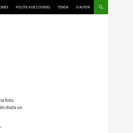
OKIES
POLÍTICA DE COOKIES
TENDA
O AUTOR
ha foto
 Sin duda un
”