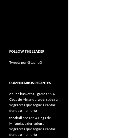
FOLLOW THE LEADER
Tweets por @tacho3
COMENTARIOS RECENTES
online basketball games
en
A
Cega de Miranda: a derradeira
xograresa que segue a cantar
dende a memoria
football bros
en
A Cega de
Miranda: a derradeira
xograresa que segue a cantar
dende a memoria