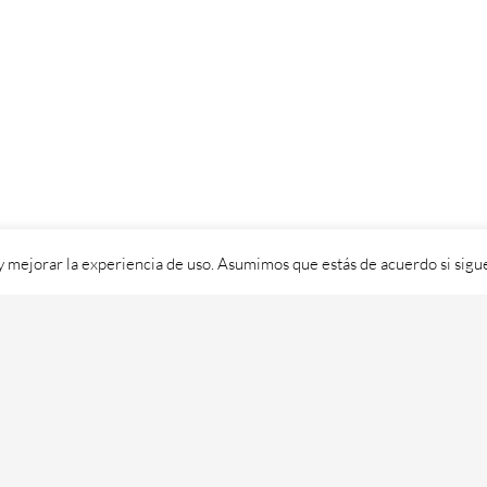
 y mejorar la experiencia de uso. Asumimos que estás de acuerdo si sig
ixital SL - 2026. Visítanos en
https://cafedixital.com
ou ponte en 