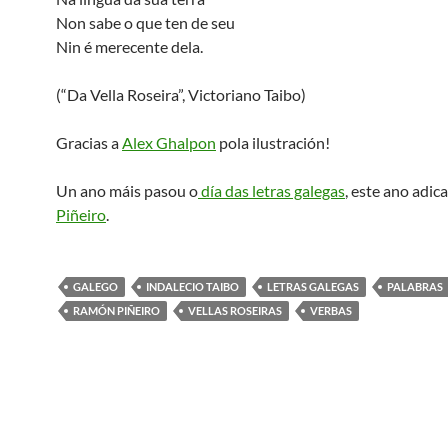
Non sabe o que ten de seu
Nin é merecente dela.
(“Da Vella Roseira”, Victoriano Taibo)
Gracias a
Alex Ghalpon
pola ilustración!
Un ano máis pasou o
día das letras galegas
, este ano adic
Piñeiro
.
GALEGO
INDALECIO TAIBO
LETRAS GALEGAS
PALABRAS
RAMÓN PIÑEIRO
VELLAS ROSEIRAS
VERBAS