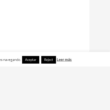
ues navegando.
Leer más
Aceptar
Reject
contacto con nos en
info@cafedixital.com
.