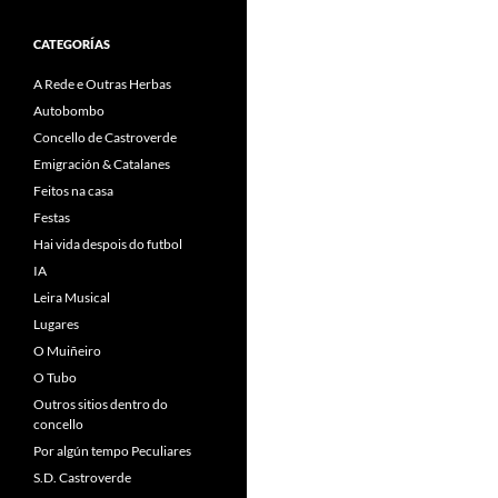
CATEGORÍAS
A Rede e Outras Herbas
Autobombo
Concello de Castroverde
Emigración & Catalanes
Feitos na casa
Festas
Hai vida despois do futbol
IA
Leira Musical
Lugares
O Muiñeiro
O Tubo
Outros sitios dentro do
concello
Por algún tempo Peculiares
S.D. Castroverde