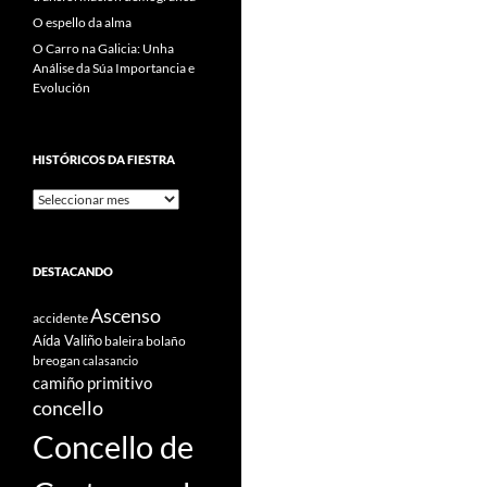
O espello da alma
O Carro na Galicia: Unha
Análise da Súa Importancia e
Evolución
HISTÓRICOS DA FIESTRA
Históricos
Da
Fiestra
DESTACANDO
Ascenso
accidente
Aída Valiño
baleira
bolaño
breogan
calasancio
camiño primitivo
concello
Concello de