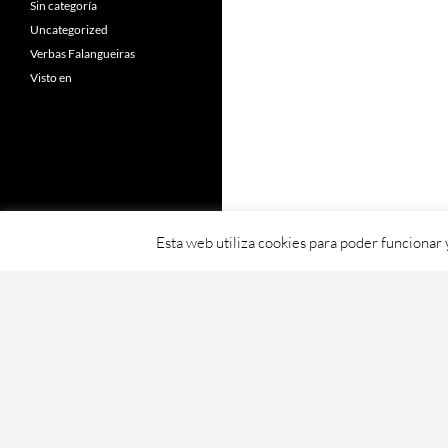
Sin categoría
Uncategorized
Verbas Falangueiras
Visto en
Esta web utiliza cookies para poder funcionar
Fornecido con orgullo por WordPress
Web creada, aloxada e mantida por Café D