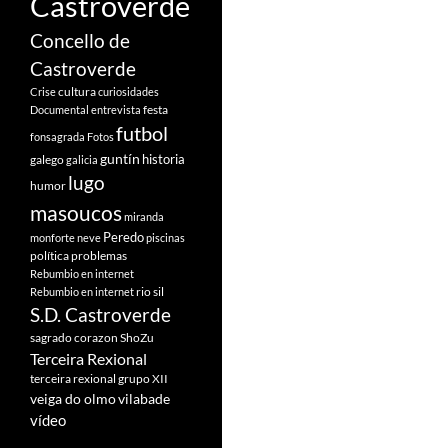
Castroverde
Concello de
Castroverde
cultura
Crise
curiosidades
festa
Documental
entrevista
futbol
fonsagrada
Fotos
guntín
historia
galego
galicia
lugo
humor
masoucos
miranda
Peredo
monforte
neve
piscinas
política
problemas
Rebumbio en internet
rio sil
Rebumbio en internet
S.D. Castroverde
sagrado corazon
ShoZu
Terceira Rexional
terceira rexional grupo XII
veiga do olmo
vilabade
vídeo