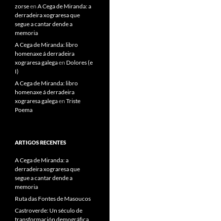
zorse
en
A Cega de Miranda: a
derradeira xograresa que
segue a cantar dende a
memoria
A Cega de Miranda: libro
homenaxe á derradeira
xograresa galega
en
Dolores (e
I)
A Cega de Miranda: libro
homenaxe á derradeira
xograresa galega
en
Triste
Poema
ARTIGOS RECENTES
A Cega de Miranda: a
derradeira xograresa que
segue a cantar dende a
memoria
Ruta das Fontes de Masoucos
Castroverde: Un século de
transformación demográfica