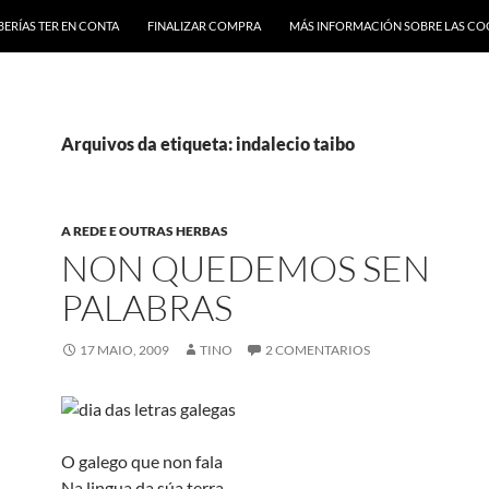
BERÍAS TER EN CONTA
FINALIZAR COMPRA
MÁS INFORMACIÓN SOBRE LAS CO
Arquivos da etiqueta: indalecio taibo
A REDE E OUTRAS HERBAS
NON QUEDEMOS SEN
PALABRAS
17 MAIO, 2009
TINO
2 COMENTARIOS
O galego que non fala
Na lingua da súa terra