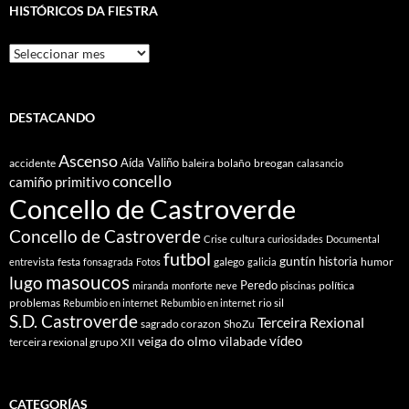
HISTÓRICOS DA FIESTRA
Históricos
Da
Fiestra
DESTACANDO
Ascenso
Aída Valiño
accidente
baleira
bolaño
breogan
calasancio
concello
camiño primitivo
Concello de Castroverde
Concello de Castroverde
cultura
Crise
curiosidades
Documental
futbol
guntín
historia
festa
galego
humor
entrevista
fonsagrada
Fotos
galicia
masoucos
lugo
Peredo
política
miranda
monforte
neve
piscinas
problemas
rio sil
Rebumbio en internet
Rebumbio en internet
S.D. Castroverde
Terceira Rexional
sagrado corazon
ShoZu
vídeo
veiga do olmo
vilabade
terceira rexional grupo XII
CATEGORÍAS