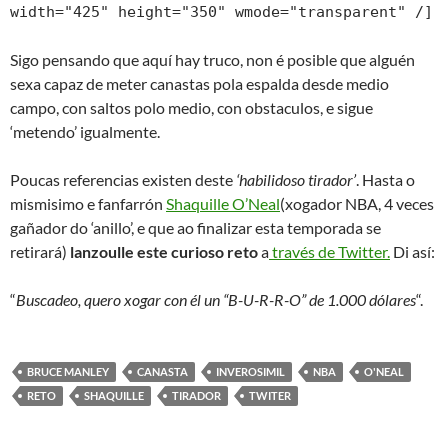
width="425" height="350" wmode="transparent" /]
Sigo pensando que aquí hay truco, non é posible que alguén
sexa capaz de meter canastas pola espalda desde medio
campo, con saltos polo medio, con obstaculos, e sigue
‘metendo’ igualmente.
Poucas referencias existen deste
‘habilidoso tirador’
. Hasta o
mismisimo e fanfarrón
Shaquille O’Neal
(xogador NBA, 4 veces
gañador do ‘anillo’, e que ao finalizar esta temporada se
retirará)
lanzoulle este curioso reto
a
través de Twitter.
Di así:
“
Buscadeo
, quero xogar con él un “B-U-R-R-O” de 1.000 dólares
“.
BRUCE MANLEY
CANASTA
INVEROSIMIL
NBA
O'NEAL
RETO
SHAQUILLE
TIRADOR
TWITER