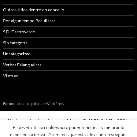
Outros sitios dentro do concello
Por algún tempo Peculiares
S.D. Castroverde
Sin categoría
Uncategorized
Verbas Falangueiras
Visto en
Fornecido con orgullo por WordPress
Web creada, aloxada e mantida por Café Dixital SL - 2026.
Esta web utiliza cookies para poder funcionar y mejorar la
Visítanos en
https://cafedixital.com
ou ponte en contacto con
experiencia de uso. Asumimos que estás de acuerdo si sigues
nos en
info@cafedixital.com
.