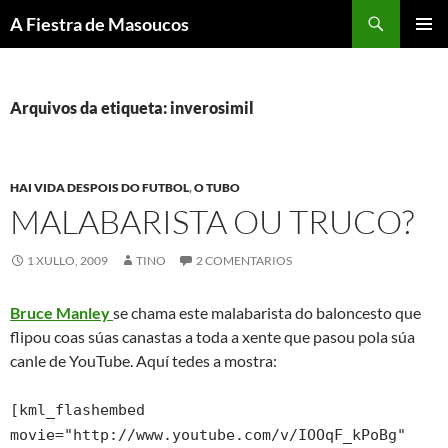
Saltar
Buscar
A Fiestra de Masoucos
ao
MENÚ
contido
PRINCI
Arquivos da etiqueta: inverosimil
HAI VIDA DESPOIS DO FUTBOL
,
O TUBO
MALABARISTA OU TRUCO?
1 XULLO, 2009
TINO
2 COMENTARIOS
Bruce Manley
se chama este malabarista do baloncesto que
flipou coas súas canastas a toda a xente que pasou pola súa
canle de YouTube. Aquí tedes a mostra:
[kml_flashembed
movie="http://www.youtube.com/v/IOOqF_kPoBg"