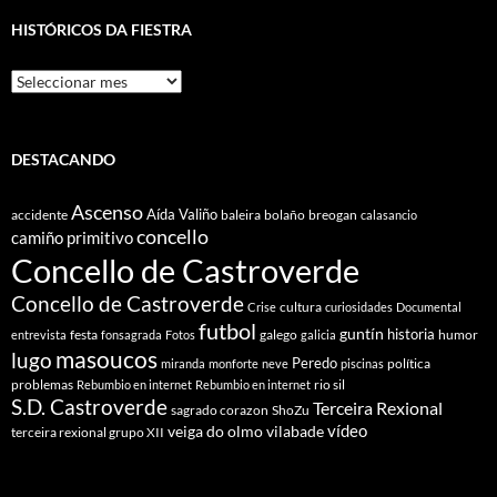
HISTÓRICOS DA FIESTRA
Históricos
Da
Fiestra
DESTACANDO
Ascenso
Aída Valiño
accidente
baleira
bolaño
breogan
calasancio
concello
camiño primitivo
Concello de Castroverde
Concello de Castroverde
cultura
Crise
curiosidades
Documental
futbol
guntín
historia
festa
galego
humor
entrevista
fonsagrada
Fotos
galicia
masoucos
lugo
Peredo
política
miranda
monforte
neve
piscinas
problemas
rio sil
Rebumbio en internet
Rebumbio en internet
S.D. Castroverde
Terceira Rexional
sagrado corazon
ShoZu
vídeo
veiga do olmo
vilabade
terceira rexional grupo XII