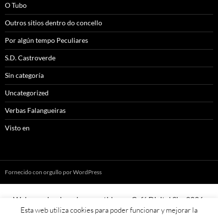
O Tubo
Outros sitios dentro do concello
Por algún tempo Peculiares
S.D. Castroverde
Sin categoría
Uncategorized
Verbas Falangueiras
Visto en
Fornecido con orgullo por WordPress
Web creada, aloxada e mantida por Café Dixital SL - 2026.
Esta web utiliza cookies para poder funcionar y mejorar la
Visítanos en
https://cafedixital.com
ou ponte en contacto con