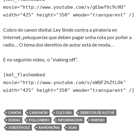
movie="http://www.youtube.com/v/gEbwfVc9cHU"
width="425" height="350" wmode="transparent" /]
Cobro do canon dixital, Ley Sinde contra a piratería en
Internet, peluquerías que deben pagar unha cota por poñer a
radio… O tema dos dereitos de autor está de moda…
E no seguinte vídeo, o “making off”.
[kml_flashembed
movie="http://www.youtube.com/v/eWQF2hZtLOk"
width="425" height="350" wmode="transparent" /]
CANON
CANONCÍN
CULTURA
DEREITOS DE AUTOR
DUDAS
FOLLONERO
INFORMACION
INXENIO
JORDI ÉVOLE
RAMONCÍNA
SGAE