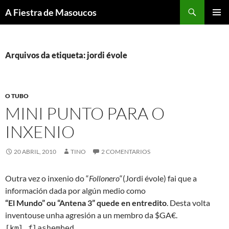
Saltar
Buscar
A Fiestra de Masoucos
ao
MENÚ
contido
PRINCI
Arquivos da etiqueta: jordi évole
O TUBO
MINI PUNTO PARA O
INXENIO
20 ABRIL, 2010
TINO
2 COMENTARIOS
Outra vez o inxenio do “
Follonero
“(Jordi évole) fai que a
información dada por algún medio como
“El Mundo” ou “Antena 3” quede en entredito
. Desta volta
inventouse unha agresión a un membro da $GA€.
[kml_flashembed