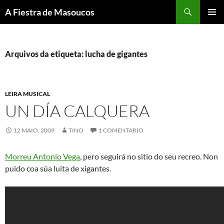
Saltar
Buscar
A Fiestra de Masoucos
ao
MENÚ
contido
PRINCI
Arquivos da etiqueta: lucha de gigantes
LEIRA MUSICAL
UN DÍA CALQUERA
12 MAIO, 2009
TINO
1 COMENTARIO
Morreu Antonio Vega
, pero seguirá no sitio do seu recreo. Non
puido coa súa luita de xigantes.