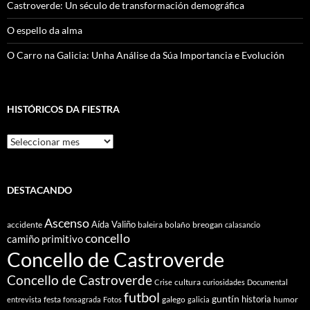
Castroverde: Un século de transformación demográfica
O espello da alma
O Carro na Galicia: Unha Análise da Súa Importancia e Evolución
HISTÓRICOS DA FIESTRA
Históricos
Da
Fiestra
DESTACANDO
Ascenso
Aída Valiño
accidente
baleira
bolaño
breogan
calasancio
concello
camiño primitivo
Concello de Castroverde
Concello de Castroverde
cultura
Crise
curiosidades
Documental
futbol
guntín
historia
festa
galego
humor
entrevista
fonsagrada
Fotos
galicia