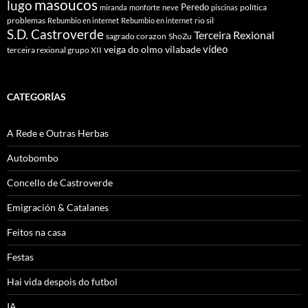
masoucos
lugo
Peredo
política
miranda
monforte
neve
piscinas
problemas
rio sil
Rebumbio en internet
Rebumbio en internet
S.D. Castroverde
Terceira Rexional
sagrado corazon
ShoZu
vídeo
veiga do olmo
vilabade
terceira rexional grupo XII
CATEGORÍAS
A Rede e Outras Herbas
Autobombo
Concello de Castroverde
Emigración & Catalanes
Feitos na casa
Festas
Hai vida despois do futbol
IA