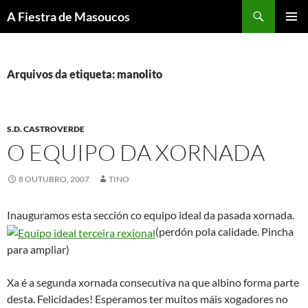
Saltar
Buscar
A Fiestra de Masoucos
ao
MENÚ
contido
PRINCI
Arquivos da etiqueta: manolito
S.D. CASTROVERDE
O EQUIPO DA XORNADA
8 OUTUBRO, 2007
TINO
Inauguramos esta sección co equipo ideal da pasada xornada.
(perdón pola calidade. Pincha
para ampliar)
Xa é a segunda xornada consecutiva na que albino forma parte
desta. Felicidades! Esperamos ter muitos máis xogadores no