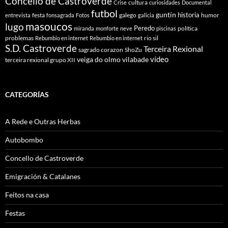
Concello de Castroverde
cultura
Crise
curiosidades
Documental
futbol
guntín
historia
festa
galego
humor
entrevista
fonsagrada
Fotos
galicia
masoucos
lugo
Peredo
política
miranda
monforte
neve
piscinas
problemas
rio sil
Rebumbio en internet
Rebumbio en internet
S.D. Castroverde
Terceira Rexional
sagrado corazon
ShoZu
vídeo
veiga do olmo
vilabade
terceira rexional grupo XII
CATEGORÍAS
A Rede e Outras Herbas
Autobombo
Concello de Castroverde
Emigración & Catalanes
Feitos na casa
Festas