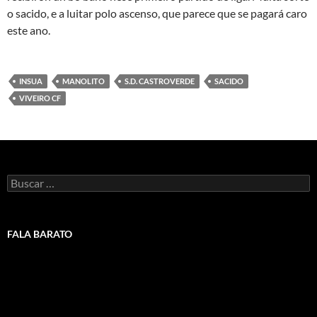
o sacido, e a luitar polo ascenso, que parece que se pagará caro
este ano.
INSUA
MANOLITO
S.D. CASTROVERDE
SACIDO
VIVEIRO CF
Buscar:
FALA BARATO