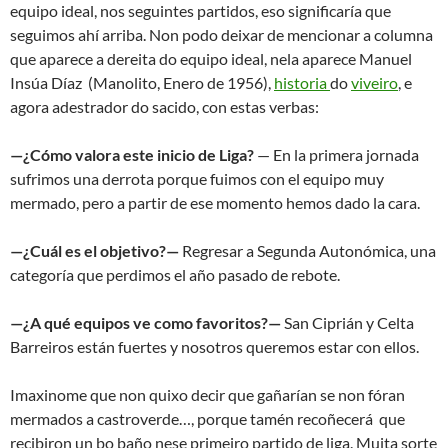
equipo ideal, nos seguintes partidos, eso significaría que
seguimos ahí arriba.
Non podo deixar de mencionar a columna
que aparece a dereita do equipo ideal, nela aparece Manuel
Insúa Díaz (Manolito, Enero de 1956),
historia
do
viveiro
, e
agora adestrador do sacido, con estas verbas:
—¿Cómo valora este inicio de Liga?
— En la primera jornada
sufrimos una derrota porque fuimos con el equipo muy
mermado, pero a partir de ese momento hemos dado la cara.
—¿Cuál es el objetivo?
—
Regresar a Segunda Autonómica, una
categoría que perdimos el año pasado de rebote.
—¿A qué equipos ve como favoritos?
—
San Ciprián y Celta
Barreiros están fuertes y nosotros queremos estar con ellos.
Imaxinome que non quixo decir que gañarían se non fóran
mermados a castroverde…, porque tamén recoñecerá que
recibiron un bo baño nese primeiro partido de liga. Muita sorte