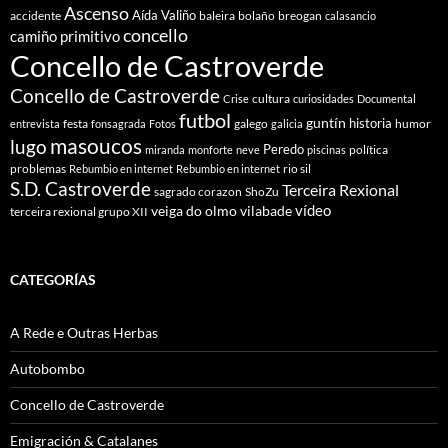
Ascenso
Aída Valiño
accidente
baleira
bolaño
breogan
calasancio
concello
camiño primitivo
Concello de Castroverde
Concello de Castroverde
cultura
Crise
curiosidades
Documental
futbol
guntín
historia
festa
galego
humor
entrevista
fonsagrada
Fotos
galicia
masoucos
lugo
Peredo
política
miranda
monforte
neve
piscinas
problemas
rio sil
Rebumbio en internet
Rebumbio en internet
S.D. Castroverde
Terceira Rexional
sagrado corazon
ShoZu
vídeo
veiga do olmo
vilabade
terceira rexional grupo XII
CATEGORÍAS
A Rede e Outras Herbas
Autobombo
Concello de Castroverde
Emigración & Catalanes