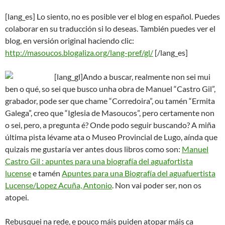
[lang_es] Lo siento, no es posible ver el blog en español. Puedes
colaborar en su traducción si lo deseas. También puedes ver el
blog, en versión original haciendo clic:
http://masoucos.blogaliza.org/lang-pref/gl/
[/lang_es]
[lang_gl]
Ando a buscar, realmente non sei mui
ben o qué, so sei que busco unha obra de Manuel “Castro Gil”,
grabador, pode ser que chame “Corredoira”, ou tamén “Ermita
Galega”, creo que “Iglesia de Masoucos”, pero certamente non
o sei, pero, a pregunta é? Onde podo seguir buscando? A miña
última pista lévame ata o Museo Provincial de Lugo, aínda que
quizais me gustaría ver antes dous libros como son:
Manuel
Castro Gil : apuntes para una biografía del aguafortista
lucense
e tamén
Apuntes para una Biografía del aguafuertista
Lucense/Lopez Acuña, Antonio
. Non vai poder ser, non os
atopei.
Rebusquei na rede, e pouco máis puiden atopar máis ca