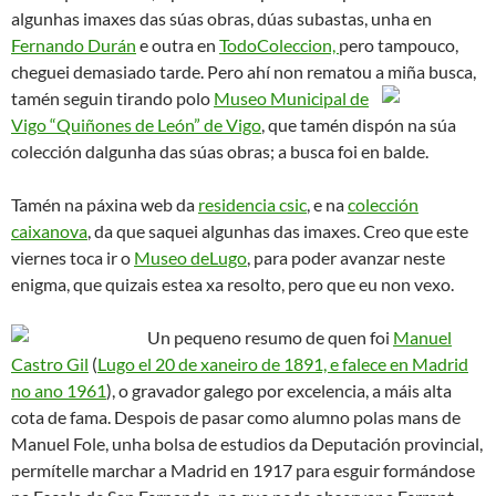
algunhas imaxes das súas obras, dúas subastas, unha en
Fernando Durán
e outra en
TodoColeccion,
pero tampouco,
cheguei demasiado tarde. Pero ahí non rematou a
miña busca,
tamén seguin tirando polo
Museo Municipal de
Vigo “Quiñones de León” de Vigo
, que tamén dispón na súa
colección dalgunha das súas obras; a busca foi en balde.
Tamén na páxina web da
residencia csic
, e na
colección
caixanova
, da que saquei algunhas das imaxes. Creo que este
viernes toca ir o
Museo deLugo
, para poder avanzar neste
enigma, que quizais estea xa resolto, pero que eu non vexo.
Un pequeno resumo de quen foi
Manuel
Castro Gil
(
Lugo el 20 de xaneiro de 1891, e falece en Madrid
no ano 1961
)
, o gravador galego por excelencia, a máis alta
cota de fama. Despois de pasar como alumno polas mans de
Manuel Fole, unha bolsa de estudios da Deputación provincial,
permítelle marchar a Madrid en 1917 para esguir formándose