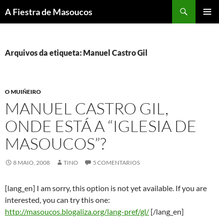
Saltar
Buscar
A Fiestra de Masoucos
ao
MENÚ
contido
PRINCI
Arquivos da etiqueta: Manuel Castro Gil
O MUIÑEIRO
MANUEL CASTRO GIL,
ONDE ESTÁ A “IGLESIA DE
MASOUCOS”?
8 MAIO, 2008
TINO
5 COMENTARIOS
[lang_en] I am sorry, this option is not yet available. If you are
interested, you can try this one:
http://masoucos.blogaliza.org/lang-pref/gl/
[/lang_en]