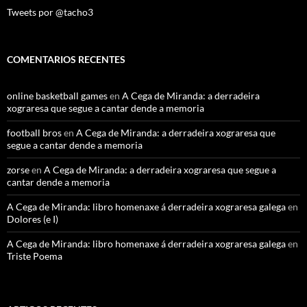
Tweets por @tacho3
COMENTARIOS RECENTES
online basketball games
en
A Cega de Miranda: a derradeira
xograresa que segue a cantar dende a memoria
football bros
en
A Cega de Miranda: a derradeira xograresa que
segue a cantar dende a memoria
zorse
en
A Cega de Miranda: a derradeira xograresa que segue a
cantar dende a memoria
A Cega de Miranda: libro homenaxe á derradeira xograresa galega
en
Dolores (e I)
A Cega de Miranda: libro homenaxe á derradeira xograresa galega
en
Triste Poema