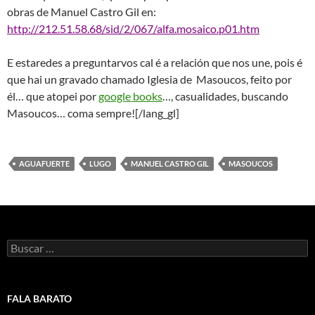
obras de Manuel Castro Gil en:
http://212.51.58.68/sid/2/067/alfa.mosaico.p01.htm
E estaredes a preguntarvos cal é a relación que nos une, pois é
que hai un gravado chamado Iglesia de Masoucos, feito por
él… que atopei por
google books
…, casualidades, buscando
Masoucos… coma sempre![/lang_gl]
AGUAFUERTE
LUGO
MANUEL CASTRO GIL
MASOUCOS
Buscar:
FALA BARATO