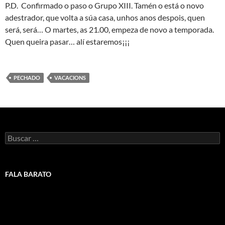
P.D. Confirmado o paso o Grupo XIII. Tamén o está o novo
adestrador, que volta a súa casa, unhos anos despois, quen
será, será… O martes, as 21.00, empeza de novo a temporada.
Quen queira pasar… alí estaremos¡¡¡
PECHADO
VACACIONS
Buscar:
FALA BARATO