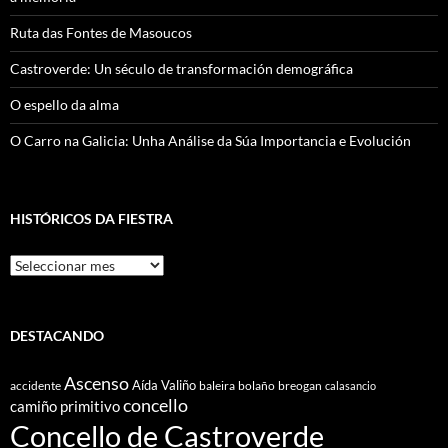
Ruta das Fontes de Masoucos
Castroverde: Un século de transformación demográfica
O espello da alma
O Carro na Galicia: Unha Análise da Súa Importancia e Evolución
HISTÓRICOS DA FIESTRA
Históricos
Da
Fiestra
DESTACANDO
Ascenso
Aída Valiño
accidente
baleira
bolaño
breogan
calasancio
concello
camiño primitivo
Concello de Castroverde