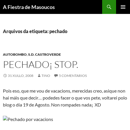
Saltar
Buscar
A Fiestra de Masoucos
ao
MENÚ
contido
PRINCI
Arquivos da etiqueta: pechado
AUTOBOMBO
,
S.D. CASTROVERDE
PECHADO¡ STOP.
31 XULLO, 2008
TINO
5 COMENTARIOS
Pois eso, que me vou de vacacions, merecidas creo, asique non
hai máis que decir… podedes facer o que vos pete, voltarei polo
blog o día 19 de Agosto. Non rompades nada¡ XD