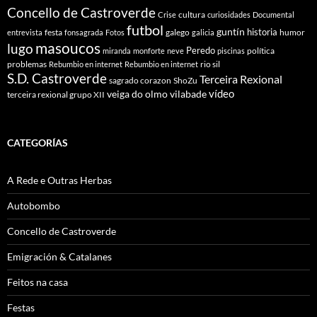
Concello de Castroverde
cultura
Crise
curiosidades
Documental
futbol
guntín
historia
festa
galego
humor
entrevista
fonsagrada
Fotos
galicia
masoucos
lugo
Peredo
política
miranda
monforte
neve
piscinas
problemas
rio sil
Rebumbio en internet
Rebumbio en internet
S.D. Castroverde
Terceira Rexional
sagrado corazon
ShoZu
vídeo
veiga do olmo
vilabade
terceira rexional grupo XII
CATEGORÍAS
A Rede e Outras Herbas
Autobombo
Concello de Castroverde
Emigración & Catalanes
Feitos na casa
Festas