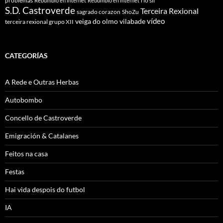
problemas
rio sil
Rebumbio en internet
Rebumbio en internet
S.D. Castroverde
Terceira Rexional
sagrado corazon
ShoZu
vídeo
veiga do olmo
vilabade
terceira rexional grupo XII
CATEGORÍAS
A Rede e Outras Herbas
Autobombo
Concello de Castroverde
Emigración & Catalanes
Feitos na casa
Festas
Hai vida despois do futbol
IA