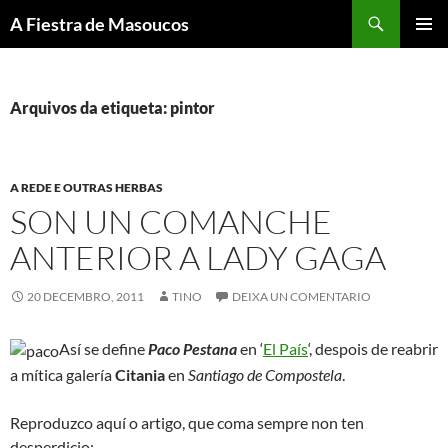
Saltar
Buscar
A Fiestra de Masoucos
ao
MENÚ
contido
PRINCI
Arquivos da etiqueta: pintor
A REDE E OUTRAS HERBAS
SON UN COMANCHE
ANTERIOR A LADY GAGA
20 DECEMBRO, 2011
TINO
DEIXA UN COMENTARIO
Así se define
Paco Pestana
en ‘
El País
‘, despois de reabrir
a mítica galería
Citania
en
Santiago de Compostela
.
Reproduzco aquí o artigo, que coma sempre non ten
desperdicio: