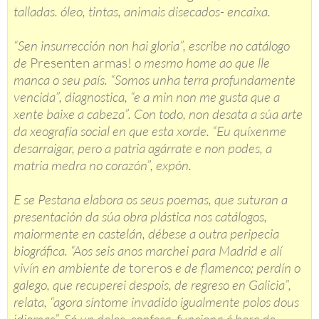
talladas. óleo, tintas, animais disecados- encaixa.
“Sen insurrección non hai gloria”, escribe no catálogo
de
Presenten armas!
o mesmo home ao que lle
manca o seu país. “Somos unha terra profundamente
vencida”, diagnostica, “e a min non me gusta que a
xente baixe a cabeza”. Con todo, non desata a súa arte
da xeografía social en que esta xorde. “Eu quíxenme
desarraigar, pero a patria agárrate e non podes, a
matria medra no corazón”, expón.
E se Pestana elabora os seus poemas, que suturan a
presentación da súa obra plástica nos catálogos,
maiormente en castelán, débese a outra peripecia
biográfica. “Aos seis anos marchei para Madrid e alí
vivín en ambiente de
toreros
e de flamenco; perdín o
galego, que recuperei despois, de regreso en Galicia”,
relata, “agora síntome invadido igualmente polos dous
idiomas”. Só un deles, confesa, funciona á hora de