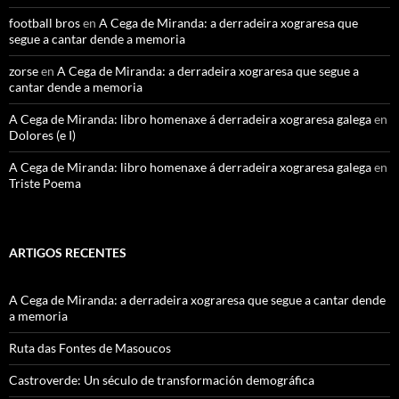
football bros
en
A Cega de Miranda: a derradeira xograresa que
segue a cantar dende a memoria
zorse
en
A Cega de Miranda: a derradeira xograresa que segue a
cantar dende a memoria
A Cega de Miranda: libro homenaxe á derradeira xograresa galega
en
Dolores (e I)
A Cega de Miranda: libro homenaxe á derradeira xograresa galega
en
Triste Poema
ARTIGOS RECENTES
A Cega de Miranda: a derradeira xograresa que segue a cantar dende
a memoria
Ruta das Fontes de Masoucos
Castroverde: Un século de transformación demográfica