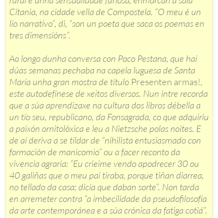
Citania, na cidade vella de Compostela. “O meu é un
lío narrativo”, di, “son un poeta que saca os poemas en
tres dimensións”.
Ao longo dunha conversa con Paco Pestana, que hai
dúas semanas pechaba na capela luguesa de Santa
María unha gran mostra de título
Presenten armas!
,
este autodefínese de xeitos diversos. Nun intre recorda
que a súa aprendizaxe na cultura dos libros débella a
un tío seu, republicano, da Fonsagrada, co que adquiriu
a paixón ornitolóxica e leu a Nietzsche polas noites. E
de aí deriva a se tildar de “nihilista entusiasmado con
formación de manicomio” ou a facer reconto da
vivencia agraria: “Eu crieime vendo apodrecer 30 ou
40 galiñas que o meu pai tiraba, porque tiñan diarrea,
no tellado da casa; dicía que daban sorte”. Non tarda
en arremeter contra “a imbecilidade da pseudofilosofía
da arte contemporánea e a súa crónica da fatiga cotiá”.