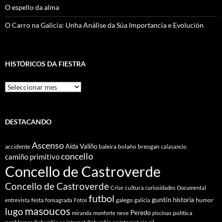
O espello da alma
O Carro na Galicia: Unha Análise da Súa Importancia e Evolución
HISTÓRICOS DA FIESTRA
Históricos
Da
Fiestra
DESTACANDO
Ascenso
Aída Valiño
accidente
baleira
bolaño
breogan
calasancio
concello
camiño primitivo
Concello de Castroverde
Concello de Castroverde
cultura
Crise
curiosidades
Documental
futbol
guntín
historia
festa
galego
humor
entrevista
fonsagrada
Fotos
galicia
masoucos
lugo
Peredo
política
miranda
monforte
neve
piscinas