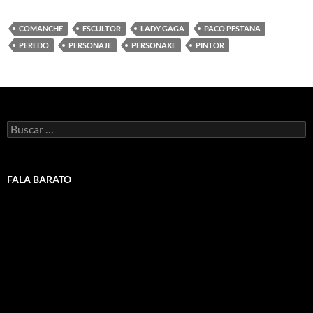
COMANCHE
ESCULTOR
LADY GAGA
PACO PESTANA
PEREDO
PERSONAJE
PERSONAXE
PINTOR
Buscar:
FALA BARATO