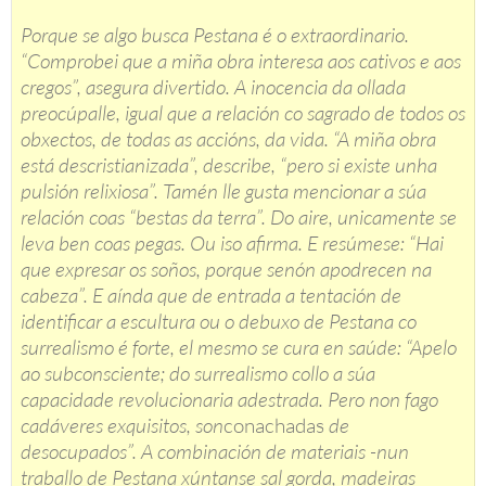
Porque se algo busca Pestana é o extraordinario.
“Comprobei que a miña obra interesa aos cativos e aos
cregos”, asegura divertido. A inocencia da ollada
preocúpalle, igual que a relación co sagrado de todos os
obxectos, de todas as accións, da vida. “A miña obra
está descristianizada”, describe, “pero si existe unha
pulsión relixiosa”. Tamén lle gusta mencionar a súa
relación coas “bestas da terra”. Do aire, unicamente se
leva ben coas pegas. Ou iso afirma. E resúmese: “Hai
que expresar os soños, porque senón apodrecen na
cabeza”. E aínda que de entrada a tentación de
identificar a escultura ou o debuxo de Pestana co
surrealismo é forte, el mesmo se cura en saúde: “Apelo
ao subconsciente; do surrealismo collo a súa
capacidade revolucionaria adestrada. Pero non fago
cadáveres exquisitos, son
conachadas
de
desocupados”. A combinación de materiais -nun
traballo de Pestana xúntanse sal gorda, madeiras