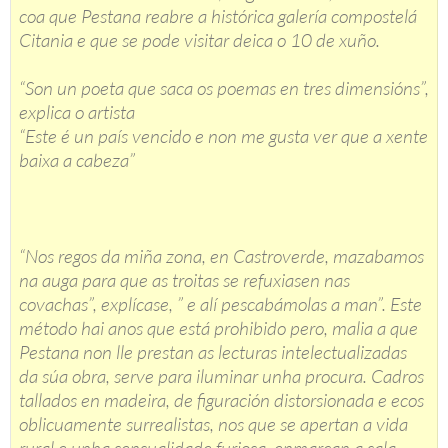
coa que Pestana reabre a histórica galería compostelá
Citania e que se pode visitar deica o 10 de xuño.
“Son un poeta que saca os poemas en tres dimensións”,
explica o artista
“Este é un país vencido e non me gusta ver que a xente
baixa a cabeza”
“Nos regos da miña zona, en Castroverde, mazabamos
na auga para que as troitas se refuxiasen nas
covachas”, explícase, ” e alí pescabámolas a man”. Este
método hai anos que está prohibido pero, malia a que
Pestana non lle prestan as lecturas intelectualizadas
da súa obra, serve para iluminar unha procura. Cadros
tallados en madeira, de figuración distorsionada e ecos
oblicuamente surrealistas, nos que se apertan a vida
rural e unha sensualidade furiosa, enmarcan a sala