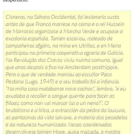
Cisneros, no Sáhara Occidental, foi lexionario xusto
antes de que Franco morrese na cama e o rei Hussein
de Marrocos organizase a Marcha Verde e ocupase a
excolonia española. Tamén escavou, rodeado de
compañeiros afgáns, na mina en Utrillas, e en Meira
participou na primeira cooperativa agraria de Galicia.
Na Revolução dos Cravos viviu nunha comuna, igual
que anos despois o fixo na Amsterdam
posthippie
.
Pero o que de verdade marcou ao escultor Paco
Pestana (Lugo, 1949) e o seu traballo foi a infancia.
“Na miña casa matábanse nove cochos”, lembra, “e eu
axudaba a recoller o sangue quente para facer as
filloas; como non vai marcar iso a un neno?”. O
brutalismo e a lírica, a extracción da pedra da loucura,
as pantasmas da vida salvaxe, a materia dos pesadelos
e da natureza humanizada. Nesas coordenadas
desenvólvese tamén
Hoxe, auga mazada
, a mostra