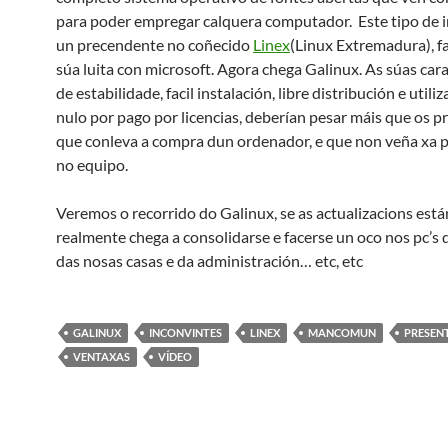
para poder empregar calquera computador. Este tipo de in
un precendente no coñecido
Linex
(Linux Extremadura), 
súa luita con microsoft. Agora chega Galinux. As súas cara
de estabilidade, facil instalación, libre distribución e utili
nulo por pago por licencias, deberían pesar máis que os 
que conleva a compra dun ordenador, e que non veña xa 
no equipo.
Veremos o recorrido do Galinux, se as actualizacions están
realmente chega a consolidarse e facerse un oco nos pc’s d
das nosas casas e da administración… etc, etc
GALINUX
INCONVINTES
LINEX
MANCOMUN
PRESEN
VENTAXAS
VÍDEO