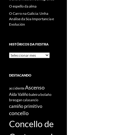
O espello da alma
O Carro na Galicia: Unha
Análise da Súa Importancia e
Evolución
HISTÓRICOS DA FIESTRA
Históricos
Da
Fiestra
DESTACANDO
Ascenso
accidente
Aída Valiño
baleira
bolaño
breogan
calasancio
camiño primitivo
concello
Concello de