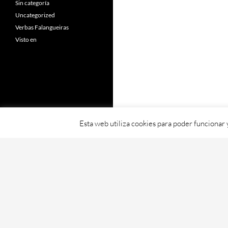
Sin categoría
Uncategorized
Verbas Falangueiras
Visto en
Esta web utiliza cookies para poder funcionar
Fornecido con orgullo por WordPress
Web creada, aloxada e mantida por Café D