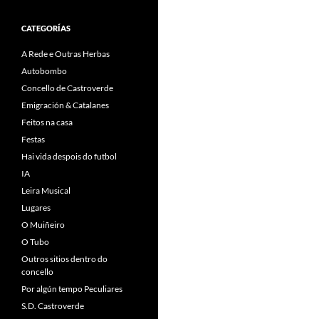
CATEGORÍAS
A Rede e Outras Herbas
Autobombo
Concello de Castroverde
Emigración & Catalanes
Feitos na casa
Festas
Hai vida despois do futbol
IA
Leira Musical
Lugares
O Muiñeiro
O Tubo
Outros sitios dentro do
concello
Por algún tempo Peculiares
S.D. Castroverde