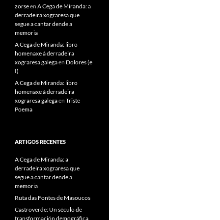
zorse
en
A Cega de Miranda: a
derradeira xograresa que
segue a cantar dende a
memoria
A Cega de Miranda: libro
homenaxe á derradeira
xograresa galega
en
Dolores (e
I)
A Cega de Miranda: libro
homenaxe á derradeira
xograresa galega
en
Triste
Poema
ARTIGOS RECENTES
A Cega de Miranda: a
derradeira xograresa que
segue a cantar dende a
memoria
Ruta das Fontes de Masoucos
Castroverde: Un século de
transformación demográfica