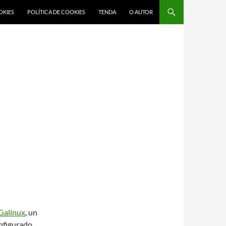
OKIES
POLÍTICA DE COOKIES
TENDA
O AUTOR
Galinux
, un
nfigurado