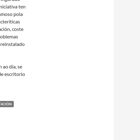
iciativa ten
famoso pola
cteríticas
zación, coste
problemas
preinstalado
 ao día, se
e escritorio
TACIÓN