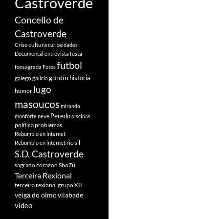
Castroverde
Concello de
Castroverde
cultura
Crise
curiosidades
festa
Documental
entrevista
futbol
fonsagrada
Fotos
guntín
historia
galego
galicia
lugo
humor
masoucos
miranda
Peredo
monforte
neve
piscinas
política
problemas
Rebumbio en internet
rio sil
Rebumbio en internet
S.D. Castroverde
sagrado corazon
ShoZu
Terceira Rexional
terceira rexional grupo XII
veiga do olmo
vilabade
vídeo