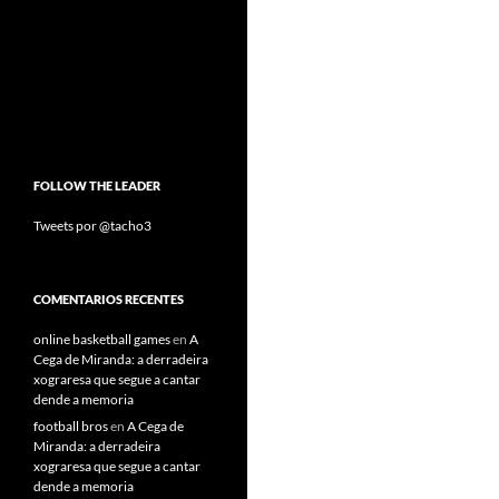
FOLLOW THE LEADER
Tweets por @tacho3
COMENTARIOS RECENTES
online basketball games
en
A
Cega de Miranda: a derradeira
xograresa que segue a cantar
dende a memoria
football bros
en
A Cega de
Miranda: a derradeira
xograresa que segue a cantar
dende a memoria