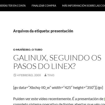
BERÍAS TER EN CONTA
FINALIZAR COMPRA
MÁS INFORMACIÓN SOBRE LAS CO
Arquivos da etiqueta: presentación
O MUIÑEIRO
,
O TUBO
GALINUX, SEGUINDO OS
PASOS DO LINEX?
4 FEBREIRO, 2009
TINO
[gv data=”Xbchq-Il0_w” width=”425″ height=”350″][/gv]
Puiden ver este vídeo recentemente. É a presentación de
completo sistema operativo de fontes abertas que vén co