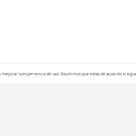
 y mejorar la experiencia de uso. Asumimos que estás de acuerdo si sig
ixital SL - 2026. Visítanos en
https://cafedixital.com
ou ponte en 