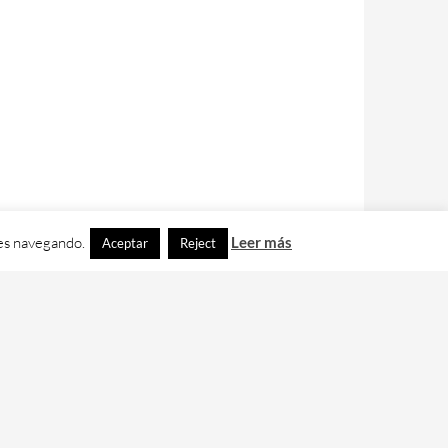
ues navegando.
Leer más
Aceptar
Reject
contacto con nos en
info@cafedixital.com
.