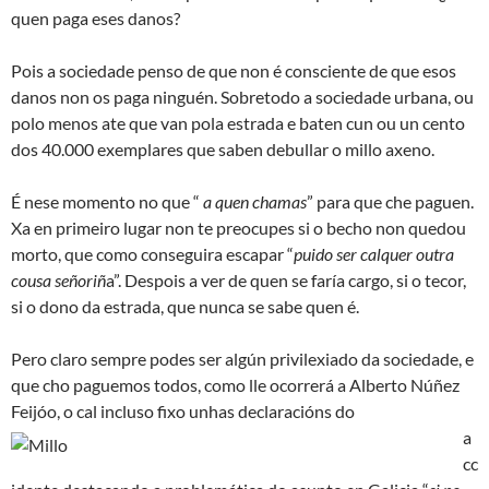
quen paga eses danos?
Pois a sociedade penso de que non é consciente de que esos
danos non os paga ninguén. Sobretodo a sociedade urbana, ou
polo menos ate que van pola estrada e baten cun ou un cento
dos 40.000 exemplares que saben debullar o millo axeno.
É nese momento no que “
a quen chamas
” para que che paguen.
Xa en primeiro lugar non te preocupes si o becho non quedou
morto, que como conseguira escapar “
puido ser calquer outra
cousa señoriñ
a”. Despois a ver de quen se faría cargo, si o tecor,
si o dono da estrada, que nunca se sabe quen é.
Pero claro sempre podes ser algún privilexiado da sociedade, e
que cho paguemos todos, como lle ocorrerá a Alberto Núñez
Feijóo, o cal incluso fixo unhas declaracións
do
a
cc