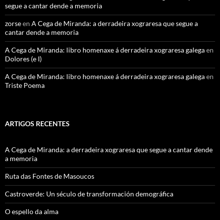
segue a cantar dende a memoria
zorse
en
A Cega de Miranda: a derradeira xograresa que segue a
cantar dende a memoria
A Cega de Miranda: libro homenaxe á derradeira xograresa galega
en
Dolores (e I)
A Cega de Miranda: libro homenaxe á derradeira xograresa galega
en
Triste Poema
ARTIGOS RECENTES
A Cega de Miranda: a derradeira xograresa que segue a cantar dende
a memoria
Ruta das Fontes de Masoucos
Castroverde: Un século de transformación demográfica
O espello da alma