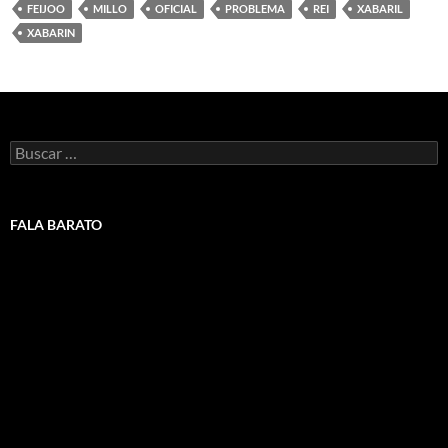
FEIJOO
MILLO
OFICIAL
PROBLEMA
REI
XABARIL
XABARIN
Buscar:
FALA BARATO