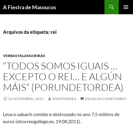
Saltar
Buscar
A Fiestra de Masoucos
ao
MENÚ
contido
PRINCI
Arquivos da etiqueta: rei
VERBAS FALANGUEIRAS
“TODOS SOMOS IGUAIS …
EXCEPTO O REI… E ALGÚN
MÁIS” (PORUNDETORDEA)
16 NOVEMBRO, 2011
UNDETORDEA
DEIXA UN COMENTARIO
Leva o xabarín comido e destrozado no ano 7,5 millóns de
euros (elcorreogallego.es, 19.08.2011).