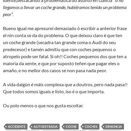
idente,destacando a problemática do asunto en Galicia “
si no
llegamos a llevar un coche grande, hubiéramos tenido un problema
peor
”.
Bueno igual me apresurei demasiado ó escribir a anterior frase
el nin conta se da do problema. O que deixou claro é que ten
un coche grande (secadra tan grande coma o Audi do seu
predecesor) e tamén admitiu que con coches pequenos o
atropelo pode ser fatal. Si oh!! Coches pequenos dos que ten a
maioría da xente, e que por suposto teñen que pagar eles o
amaño, e no mellor dos casos se non pasa nada peor.
A vida dalgún é máis complexa que a doutros, pero nada pasa!!
Que todos somos iguais e listo, iso é o que importa.
Ou polo menos o que nos gusta escoitar.
ACCIDENTE
AUTOESTRADA
COCHE
COCHES
DENUNCIA