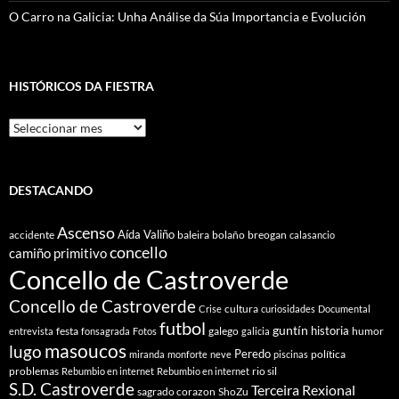
O Carro na Galicia: Unha Análise da Súa Importancia e Evolución
HISTÓRICOS DA FIESTRA
Históricos
Da
Fiestra
DESTACANDO
Ascenso
Aída Valiño
accidente
baleira
bolaño
breogan
calasancio
concello
camiño primitivo
Concello de Castroverde
Concello de Castroverde
cultura
Crise
curiosidades
Documental
futbol
guntín
historia
festa
galego
humor
entrevista
fonsagrada
Fotos
galicia
masoucos
lugo
Peredo
política
miranda
monforte
neve
piscinas
problemas
rio sil
Rebumbio en internet
Rebumbio en internet
S.D. Castroverde
Terceira Rexional
sagrado corazon
ShoZu