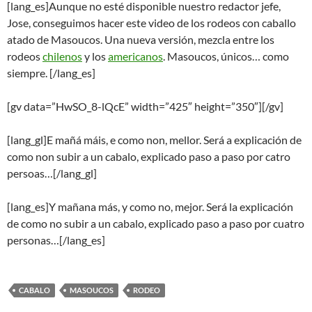
[lang_es]Aunque no esté disponible nuestro redactor jefe,
Jose, conseguimos hacer este video de los rodeos con caballo
atado de Masoucos. Una nueva versión, mezcla entre los
rodeos
chilenos
y los
americanos
. Masoucos, únicos… como
siempre. [/lang_es]
[gv data=”HwSO_8-lQcE” width=”425″ height=”350″][/gv]
[lang_gl]E mañá máis, e como non, mellor. Será a explicación de
como non subir a un cabalo, explicado paso a paso por catro
persoas…[/lang_gl]
[lang_es]Y mañana más, y como no, mejor. Será la explicación
de como no subir a un cabalo, explicado paso a paso por cuatro
personas…[/lang_es]
CABALO
MASOUCOS
RODEO