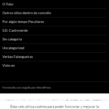
O Tubo
Outros sitios dentro do concello
Por algún tempo Peculiares
S.D. Castroverde
Sin categoría
Uncategorized
Verbas Falangueiras
Visto en
Fornecido con orgullo por WordPress
Web creada, aloxada e mantida por Café Dixital SL - 2026.
Esta web utiliza cookies para poder funcionar y mejorar la
Visítanos en
https://cafedixital.com
ou ponte en contacto con