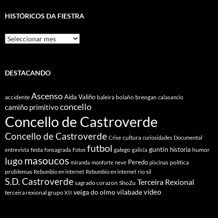
HISTÓRICOS DA FIESTRA
Históricos
Da
Fiestra
DESTACANDO
Ascenso
Aída Valiño
accidente
baleira
bolaño
breogan
calasancio
concello
camiño primitivo
Concello de Castroverde
Concello de Castroverde
cultura
Crise
curiosidades
Documental
futbol
guntín
historia
festa
galego
humor
entrevista
fonsagrada
Fotos
galicia
masoucos
lugo
Peredo
política
miranda
monforte
neve
piscinas
problemas
rio sil
Rebumbio en internet
Rebumbio en internet
S.D. Castroverde
Terceira Rexional
sagrado corazon
ShoZu
vídeo
veiga do olmo
vilabade
terceira rexional grupo XII