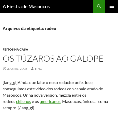
Saltar
Buscar
A Fiestra de Masoucos
ao
MENÚ
contido
PRINCI
Arquivos da etiqueta: rodeo
FEITOS NA CASA
OS TÚZAROS AO GALOPE
3 ABRIL, 2008
TINO
[lang_gl]Aínda que falte o noso redactor xefe, Jose,
conseguimos este video dos rodeos con cabalo atado de
Masoucos. Unha nova versión, mezcla entre os
rodeos
chilenos
e os
americanos
. Masoucos, únicos… coma
sempre. [/lang_gl]