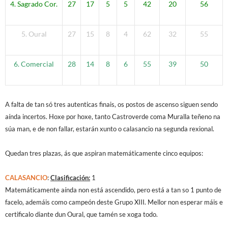
4. Sagrado Cor.
27
17
5
5
42
20
56
5. Oural
27
15
8
4
62
32
55
6. Comercial
28
14
8
6
55
39
50
A falta de tan só tres autenticas finais, os postos de ascenso siguen sendo
aínda incertos. Hoxe por hoxe, tanto Castroverde coma Muralla teñeno na
súa man, e de non fallar, estarán xunto o calasancio na segunda rexional.
Quedan tres plazas, ás que aspiran matemáticamente cinco equipos:
CALASANCIO
:
Clasificación:
1
Matemáticamente aínda non está ascendido, pero está a tan so 1 punto de
facelo, ademáis como campeón deste Grupo XIII. Mellor non esperar máis e
certificalo diante dun Oural, que tamén se xoga todo.