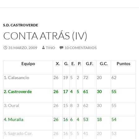
S.D. CASTROVERDE
CONTA ATRÁS (IV)
31 MARZO, 2009
TINO
10 COMENTARIOS
Equipo
X.
G.
E.
P.
G.F.
G.C.
Puntos
1. Calasancio
26
19
5
2
72
20
62
2. Castroverde
26
17
4
5
61
30
55
3. Oural
26
15
8
3
62
30
55
4. Muralla
26
16
6
4
53
18
54
5. Sagrado Cor.
26
16
5
5
41
20
53