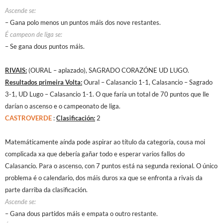
Ascende se:
– Gana polo menos un puntos máis dos nove restantes.
É campeon de liga se:
– Se gana dous puntos máis.
RIVAIS:
(OURAL – aplazado), SAGRADO CORAZÓNE UD LUGO.
Resultados primeira Volta:
Oural – Calasancio 1-1, Calasancio – Sagrado
3-1, UD Lugo – Calasancio 1-1. O que faría un total de 70 puntos que lle
darían o ascenso e o campeonato de liga.
CASTROVERDE
:
Clasificación:
2
Matemáticamente aínda pode aspirar ao título da categoría, cousa moi
complicada xa que debería gañar todo e esperar varios fallos do
Calasancio. Para o ascenso, con 7 puntos está na segunda rexional. O único
problema é o calendario, dos máis duros xa que se enfronta a rivais da
parte darriba da clasificación.
Ascende se:
– Gana dous partidos máis e empata o outro restante.