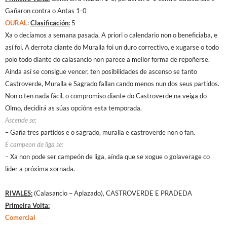
Gañaron contra o Antas 1-0
OURAL
:
Clasificación:
5
Xa o decíamos a semana pasada. A priori o calendario non o beneficiaba, e
así foi. A derrota diante do Muralla foi un duro correctivo, e xugarse o todo
polo todo diante do calasancio non parece a mellor forma de repoñerse.
Aínda así se consigue vencer, ten posibilidades de ascenso se tanto
Castroverde, Muralla e Sagrado fallan cando menos nun dos seus partidos.
Non o ten nada fácil, o compromiso diante do Castroverde na veiga do
Olmo, decidirá as súas opcións esta temporada.
Ascende se:
– Gaña tres partidos e o sagrado, muralla e castroverde non o fan.
É campeon de liga se:
– Xa non pode ser campeón de liga, aínda que se xogue o golaverage co
líder a próxima xornada.
RIVALES:
(Calasancio – Aplazado), CASTROVERDE E PRADEDA
Primeira Volta:
Comercial