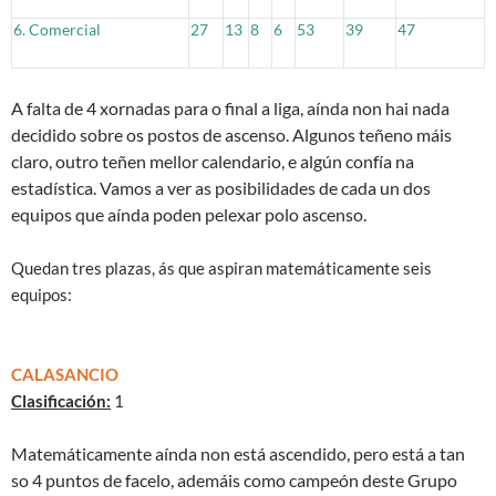
6. Comercial
27
13
8
6
53
39
47
A falta de 4 xornadas para o final a liga, aínda non hai nada
decidido sobre os postos de ascenso. Algunos teñeno máis
claro, outro teñen mellor calendario, e algún confía na
estadística. Vamos a ver as posibilidades de cada un dos
equipos que aínda poden pelexar polo ascenso.
Quedan tres plazas, ás que aspiran matemáticamente seis
equipos:
CALASANCIO
Clasificación:
1
Matemáticamente aínda non está ascendido, pero está a tan
so 4 puntos de facelo, ademáis como campeón deste Grupo