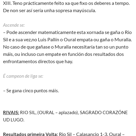
XIII. Teno prácticamente feito xa que fixo os deberes a tempo.
De non ser así sería unha sopresa mayúscula.
Ascende se:
Pode ascender matematicamente esta xornada se gaña o Rio
–
Sil e a sua vez,no Luis Pallín o Oural empata ou gaña o Muralla.
No caso de que gañase o Muralla necesitaría tan so un punto
máis, ou incluso cun empate en función dos resultados dos
enfrontamentos directos que hay.
É campeon de liga se:
– Se gana cinco puntos máis.
RIVAIS:
RIO SIL, (OURAL – aplazado), SAGRADO CORAZÓNE
UD LUGO.
Rio Sil – Calasancio 1-3, Oural –
Resultados primeira Volta: