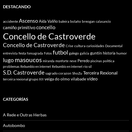
DESTACANDO
Ascenso
Aída Valiño
accidente
baleira
bolaño
breogan
calasancio
concello
camiño primitivo
Concello de Castroverde
Concello de Castroverde
cultura
Crise
curiosidades
Documental
futbol
guntín
historia
festa
galego
humor
entrevista
fonsagrada
Fotos
galicia
masoucos
lugo
Peredo
política
miranda
monforte
neve
piscinas
problemas
rio sil
Rebumbio en internet
Rebumbio en internet
S.D. Castroverde
Terceira Rexional
sagrado corazon
ShoZu
vídeo
veiga do olmo
vilabade
terceira rexional grupo XII
CATEGORÍAS
A Rede e Outras Herbas
Autobombo