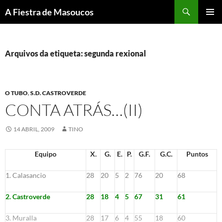
Saltar
Buscar
A Fiestra de Masoucos
ao
MENÚ
contido
PRINCI
Arquivos da etiqueta: segunda rexional
O TUBO
,
S.D. CASTROVERDE
CONTA ATRÁS…(II)
14 ABRIL, 2009
TINO
Equipo
X.
G.
E.
P.
G.F.
G.C.
Puntos
1. Calasancio
28
20
5
2
76
20
68
2. Castroverde
28
18
4
5
67
31
61
3. Muralla
28
17
6
4
55
18
60