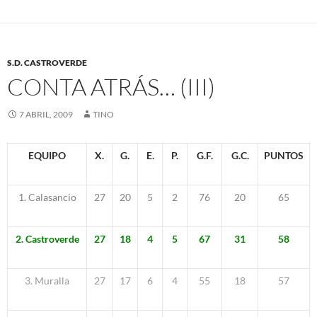
S.D. CASTROVERDE
CONTA ATRÁS… (III)
7 ABRIL, 2009
TINO
EQUIPO
X.
G.
E.
P.
G.F.
G.C.
PUNTOS
1. Calasancio
27
20
5
2
76
20
65
2. Castroverde
27
18
4
5
67
31
58
3. Muralla
27
17
6
4
55
18
57