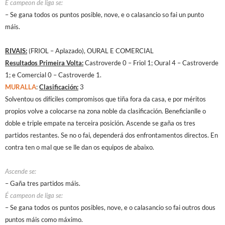
É campeon de liga se:
– Se gana todos os puntos posible, nove, e o calasancio so fai un punto
máis.
RIVAIS:
(FRIOL – Aplazado), OURAL E COMERCIAL
Resultados Primeira Volta:
Castroverde 0 – Friol 1; Oural 4 – Castroverde
1; e Comercial 0 – Castroverde 1.
MURALLA
:
Clasificación:
3
Solventou os difíciles compromisos que tiña fora da casa, e por méritos
propios volve a colocarse na zona noble da clasificación. Beneficianlle o
doble e triple empate na terceira posición. Ascende se gaña os tres
partidos restantes. Se no o fai, dependerá dos enfrontamentos directos. En
contra ten o mal que se lle dan os equipos de abaixo.
Ascende se:
– Gaña tres partidos máis.
É campeon de liga se:
– Se gana todos os puntos posibles, nove, e o calasancio so fai outros dous
puntos máis como máximo.