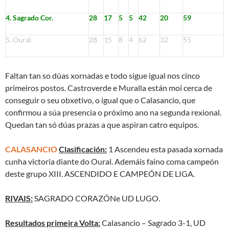
4. Sagrado Cor.
28
17
5
5
42
20
59
5. Oural
28
15
8
4
62
32
55
Faltan tan so dúas xornadas e todo sigue igual nos cinco
primeiros postos. Castroverde e Muralla están moi cerca de
conseguir o seu obxetivo, o igual que o Calasancio, que
confirmou a súa presencia o próximo ano na segunda rexional.
Quedan tan só dúas prazas a que aspiran catro equipos.
CALASANCIO
Clasificación:
1
Ascendeu esta pasada xornada
cunha victoria diante do Oural. Ademáis faino coma campeón
deste grupo XIII.
ASCENDIDO E CAMPEÓN DE LIGA.
RIVAIS:
SAGRADO CORAZÓNe UD LUGO.
Resultados primeira Volta:
Calasancio – Sagrado 3-1, UD