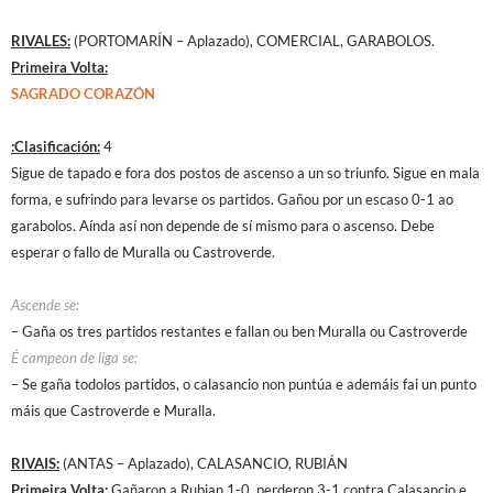
RIVALES:
(PORTOMARÍN – Aplazado), COMERCIAL, GARABOLOS.
Primeira Volta:
SAGRADO CORAZÓN
:Clasificación:
4
Sigue de tapado e fora dos postos de ascenso a un so triunfo. Sigue en mala
forma, e sufrindo para levarse os partidos. Gañou por un escaso 0-1 ao
garabolos. Aínda así non depende de sí mismo para o ascenso. Debe
esperar o fallo de Muralla ou Castroverde.
Ascende se:
– Gaña os tres partidos restantes e fallan ou ben Muralla ou Castroverde
É campeon de liga se:
– Se gaña todolos partidos, o calasancio non puntúa e ademáis fai un punto
máis que Castroverde e Muralla.
RIVAIS:
(ANTAS – Aplazado), CALASANCIO, RUBIÁN
Primeira Volta:
Gañaron a Rubian 1-0, perderon 3-1 contra Calasancio e