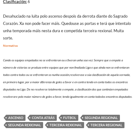
Clasificación:
6
Desahuciado na luita polo ascenso despois da derrota diante do Sagrado
Corazón. Xa non pode facer máis. Quedouse as portas e terá que intentalo
unha temporada máis nesta dura e competida terceira rexional. Muita
sorte.
Normativa
Cando os equipos empatados no se enfrenteran ou o fixeran unha soa vez: Sempre que o empate a
número de victorias se produza entre equipos que por non finalizala Liga e que aínda non se enfrentaran
todos contra todos ou se enfrenteran so nunha ocasión,resolverase a súa clasificación de aquela xornada,
en primeiro lugar, por a maior diferenza de goles a favor e en contra tendo en conta todos os encontros
disputados na Liga. De no resolverse totalmente o empate, a clasificación dos que continúen empatados
resolverare polo maior número de goles a favor, tendo igualmente en conta todoslos encontros disputados.
ASCENSO
CONTA ATRÁS
FUTBOL
SEGUNDA REGIONAL
SEGUNDA REXIONAL
TERCEIRA REXIONAL
TERCERA REGIONAL