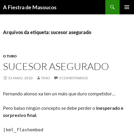
Saltar
Buscar
A Fiestra de Masoucos
ao
MENÚ
contido
PRINCI
Arquivos da etiqueta: sucesor asegurado
O TUBO
SUCESOR ASEGURADO
31 MAIO, 2010
TINO
3 COMENTARIOS
Fernando alonso xa ten un máis que duro competidor…
Pero baixo ningún concepto se debe perder o
inesperado e
sorpresivo final
.
[kml_flashembed