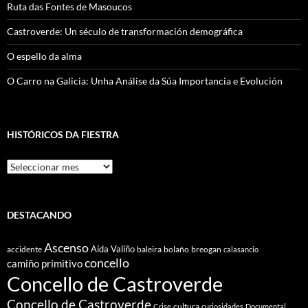
Ruta das Fontes de Masoucos
Castroverde: Un século de transformación demográfica
O espello da alma
O Carro na Galicia: Unha Análise da Súa Importancia e Evolución
HISTÓRICOS DA FIESTRA
Históricos
Da
Fiestra
DESTACANDO
Ascenso
Aída Valiño
accidente
baleira
bolaño
breogan
calasancio
concello
camiño primitivo
Concello de Castroverde
Concello de Castroverde
cultura
Crise
curiosidades
Documental