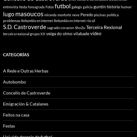
futbol
guntín
historia
festa
galego
humor
entrevista
fonsagrada
Fotos
galicia
masoucos
lugo
Peredo
política
miranda
monforte
neve
piscinas
problemas
rio sil
Rebumbio en internet
Rebumbio en internet
S.D. Castroverde
Terceira Rexional
sagrado corazon
ShoZu
vídeo
veiga do olmo
vilabade
terceira rexional grupo XII
CATEGORÍAS
A Rede e Outras Herbas
Autobombo
Concello de Castroverde
Emigración & Catalanes
Feitos na casa
Festas
Hai vida despois do futbol