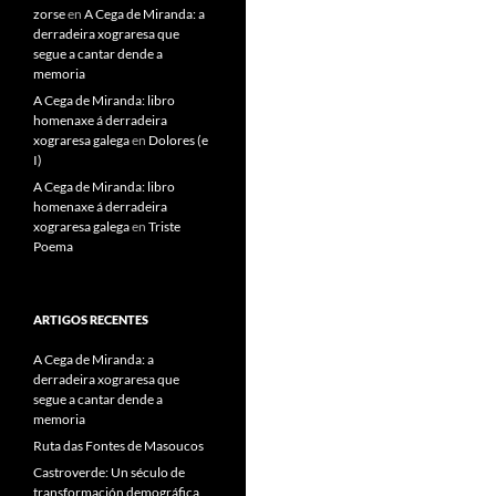
zorse
en
A Cega de Miranda: a
derradeira xograresa que
segue a cantar dende a
memoria
A Cega de Miranda: libro
homenaxe á derradeira
xograresa galega
en
Dolores (e
I)
A Cega de Miranda: libro
homenaxe á derradeira
xograresa galega
en
Triste
Poema
ARTIGOS RECENTES
A Cega de Miranda: a
derradeira xograresa que
segue a cantar dende a
memoria
Ruta das Fontes de Masoucos
Castroverde: Un século de
transformación demográfica