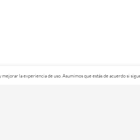
 y mejorar la experiencia de uso. Asumimos que estás de acuerdo si sig
ixital SL - 2026. Visítanos en
https://cafedixital.com
ou ponte en 