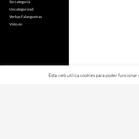
Sin categoría
Uncategorized
Verbas Falangueiras
Visto en
Esta web utiliza cookies para poder funcionar
Fornecido con orgullo por WordPress
Web creada, aloxada e mantida por Café D