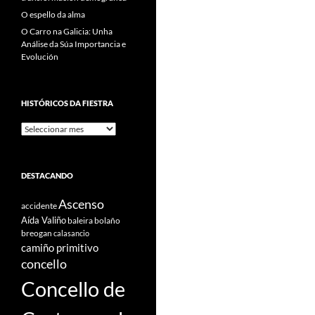
O espello da alma
O Carro na Galicia: Unha
Análise da Súa Importancia e
Evolución
HISTÓRICOS DA FIESTRA
Históricos
Da
Fiestra
DESTACANDO
Ascenso
accidente
Aída Valiño
baleira
bolaño
breogan
calasancio
camiño primitivo
concello
Concello de