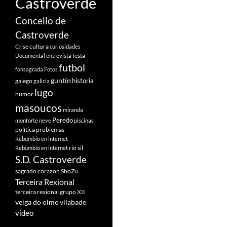
Castroverde
Concello de
Castroverde
cultura
Crise
curiosidades
festa
Documental
entrevista
futbol
fonsagrada
Fotos
guntín
historia
galego
galicia
lugo
humor
masoucos
miranda
Peredo
monforte
neve
piscinas
política
problemas
Rebumbio en internet
rio sil
Rebumbio en internet
S.D. Castroverde
sagrado corazon
ShoZu
Terceira Rexional
terceira rexional grupo XII
veiga do olmo
vilabade
vídeo