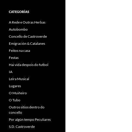
CATEGORÍAS
A Rede e Outras Herbas
Autobombo
Concello de Castroverde
Emigración & Catalanes
Feitos na casa
Festas
Hai vida despois do futbol
IA
Leira Musical
Lugares
O Muiñeiro
O Tubo
Outros sitios dentro do
concello
Por algún tempo Peculiares
S.D. Castroverde