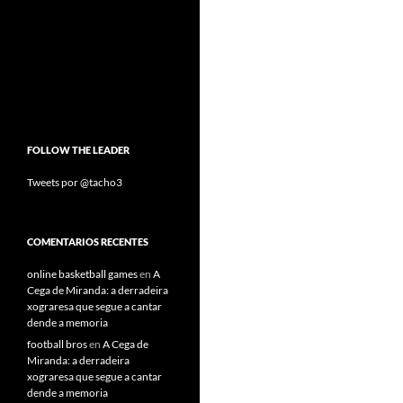
FOLLOW THE LEADER
Tweets por @tacho3
COMENTARIOS RECENTES
online basketball games
en
A
Cega de Miranda: a derradeira
xograresa que segue a cantar
dende a memoria
football bros
en
A Cega de
Miranda: a derradeira
xograresa que segue a cantar
dende a memoria