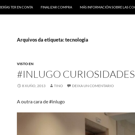
BERÍAS TER EN CONTA
FINALIZAR COMPRA
MÁS INFORMACIÓN SOBRE LAS CO
Arquivos da etiqueta: tecnologia
VISTO EN
#INLUGO CURIOSIDADES
8 XUÑO, 2013
TINO
DEIXA UN COMENTARIO
A outra cara de #inlugo