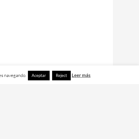
ues navegando.
Leer más
Aceptar
Reject
contacto con nos en
info@cafedixital.com
.