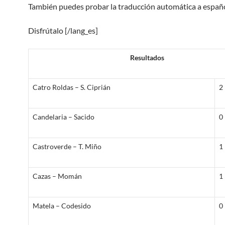
También puedes probar la traducción automática a español
Disfrútalo [/lang_es]
Resultados
Catro Roldas – S. Ciprián
2 
Candelaria – Sacido
0 
Castroverde – T. Miño
1 
Cazas – Momán
1 
Matela – Codesido
0 