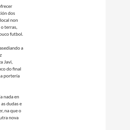
frecer
ción dos
 local non
o terras,
ouco futbol.
 asediando a
z
a Javi,
uco do final
a portería
ía nada en
 as dudas e
r, na que o
outra nova