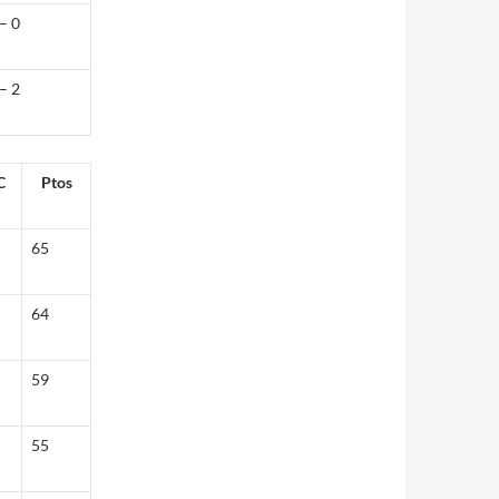
– 0
– 2
C
Ptos
65
64
59
55