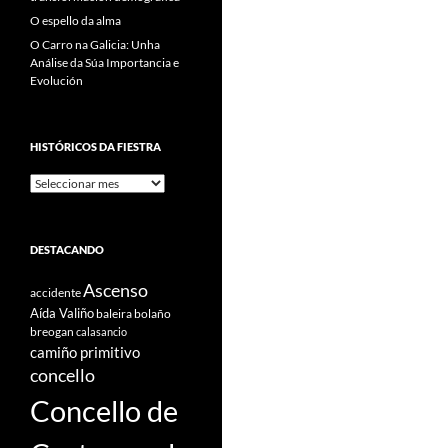
O espello da alma
O Carro na Galicia: Unha
Análise da Súa Importancia e
Evolución
HISTÓRICOS DA FIESTRA
Históricos
Da
Fiestra
DESTACANDO
Ascenso
accidente
Aída Valiño
baleira
bolaño
breogan
calasancio
camiño primitivo
concello
Concello de