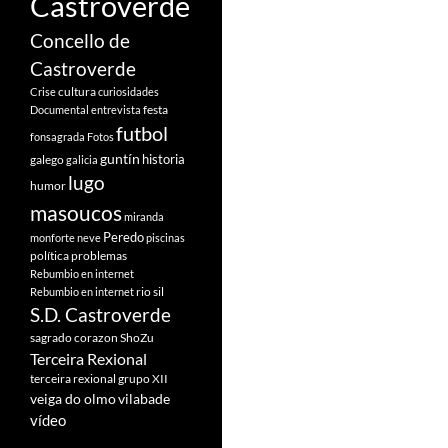
Castroverde
Concello de
Castroverde
cultura
Crise
curiosidades
festa
Documental
entrevista
futbol
fonsagrada
Fotos
guntín
historia
galego
galicia
lugo
humor
masoucos
miranda
Peredo
monforte
neve
piscinas
política
problemas
Rebumbio en internet
rio sil
Rebumbio en internet
S.D. Castroverde
sagrado corazon
ShoZu
Terceira Rexional
terceira rexional grupo XII
veiga do olmo
vilabade
vídeo