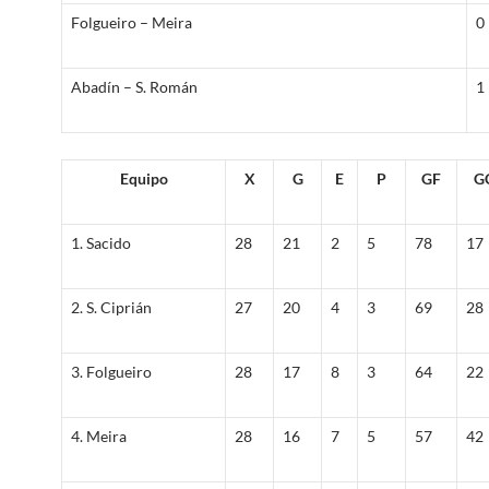
Folgueiro – Meira
0 
Abadín – S. Román
1 
Equipo
X
G
E
P
GF
G
1. Sacido
28
21
2
5
78
17
2. S. Ciprián
27
20
4
3
69
28
3. Folgueiro
28
17
8
3
64
22
4. Meira
28
16
7
5
57
42