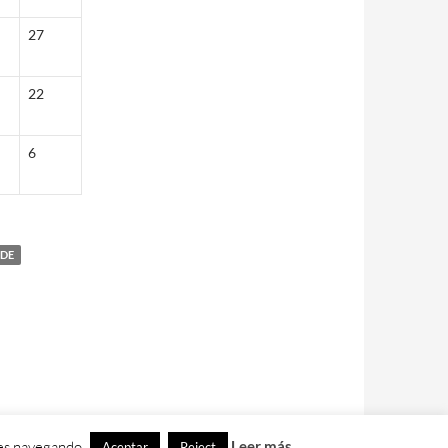
27
22
6
RDE
ues navegando.
Leer más
Aceptar
Reject