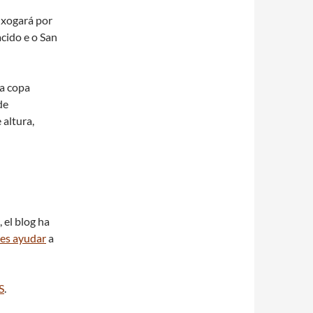
 xogará por
cido e o San
 a copa
de
 altura,
 el blog ha
es ayudar
a
S
.