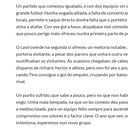
Un partido que comezou igualado, e con dos equipos sin o
grande futbol. Nunha xogada aillada, a falta de concentra
locais, permite o saque directo dunha falta que o porteiro
atina a atallar. Con ese gol a favor, atopábase moi cómodo 
que pouco perigo máis ofreceu nunha primeira parte de p
O castroverde na segunda si ofreceu un melloría notable,
portería visitante, a pesar dos parons que unha e outra ve
xustificaban os visitantes. As ocasions chegaban, de cabez
disparos de richard, hector e albino, pero non foi ata o po
cando Tino consigue o gol do empate, cruzando por baixo 
rival.
Un punto sufrido, que sabe a pouco, pero no que non hab
xogo. Unha mala tempada, na que un bo comezo deu paso
a mediocridade, para un equipo feito sempre para ascende
compromiso cos colores é o factor clave. O ano que ven, 
intentona, esperemos nun novo grupo.