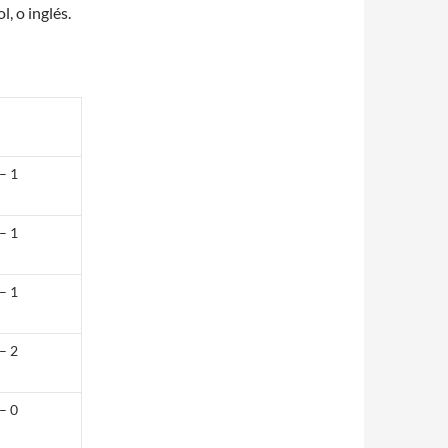
, o inglés.
– 1
– 1
– 1
– 2
– 0