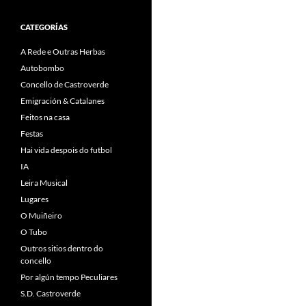
CATEGORÍAS
A Rede e Outras Herbas
Autobombo
Concello de Castroverde
Emigración & Catalanes
Feitos na casa
Festas
Hai vida despois do futbol
IA
Leira Musical
Lugares
O Muiñeiro
O Tubo
Outros sitios dentro do
concello
Por algún tempo Peculiares
S.D. Castroverde