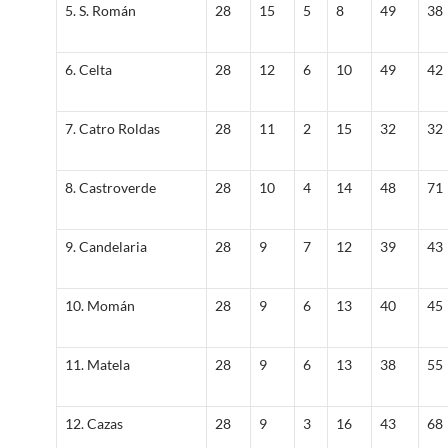
5. S. Román
28
15
5
8
49
38
6. Celta
28
12
6
10
49
42
7. Catro Roldas
28
11
2
15
32
32
8. Castroverde
28
10
4
14
48
71
9. Candelaria
28
9
7
12
39
43
10. Momán
28
9
6
13
40
45
11. Matela
28
9
6
13
38
55
12. Cazas
28
9
3
16
43
68