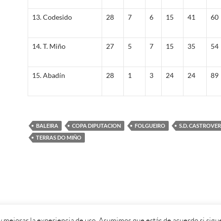
13. Codesido
28
7
6
15
41
60
14. T. Miño
27
5
7
15
35
54
15. Abadín
28
1
3
24
24
89
BALEIRA
COPA DIPUTACION
FOLGUEIRO
S.D. CASTROVE
TERRAS DO MIÑO
 y mejorar la experiencia de uso. Asumimos que estás de acuerdo si sig