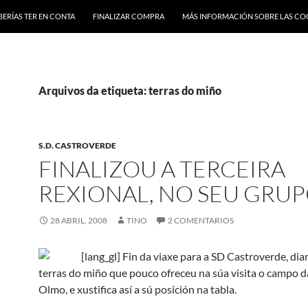
BERÍAS TER EN CONTA
FINALIZAR COMPRA
MÁS INFORMACIÓN SOBRE LAS CO
Arquivos da etiqueta: terras do miño
S.D. CASTROVERDE
FINALIZOU A TERCEIRA
REXIONAL, NO SEU GRUP
28 ABRIL, 2008
TINO
2 COMENTARIOS
[lang_gl] Fin da viaxe para a SD Castroverde, di
terras do miño que pouco ofreceu na súa visita o campo d
Olmo, e xustifica así a sú posición na tabla.