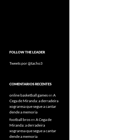
FOLLOW THE LEADER
Tweets por @tacho3
COMENTARIOS RECENTES
online basketball games
en
A
Cega de Miranda: a derradeira
xograresa que segue a cantar
dende a memoria
football bros
en
A Cega de
Miranda: a derradeira
xograresa que segue a cantar
dende a memoria