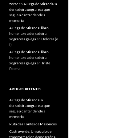
zorse
en
A Cega de Miranda: a
derradeira xograresa que
segue a cantar dende a
memoria
A Cega de Miranda: libro
homenaxe á derradeira
xograresa galega
en
Dolores (e
I)
A Cega de Miranda: libro
homenaxe á derradeira
xograresa galega
en
Triste
Poema
ARTIGOS RECENTES
A Cega de Miranda: a
derradeira xograresa que
segue a cantar dende a
memoria
Ruta das Fontes de Masoucos
Castroverde: Un século de
transformación demográfica