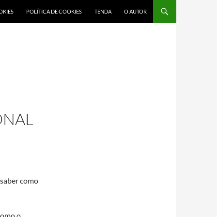
OKIES
POLÍTICA DE COOKIES
TENDA
O AUTOR
ONAL
n saber como
 como o