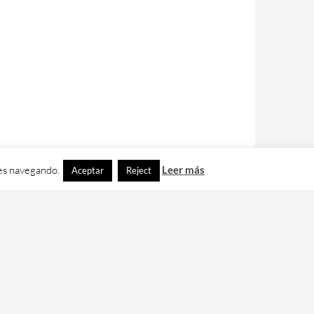
ues navegando.
Leer más
Aceptar
Reject
contacto con nos en
info@cafedixital.com
.