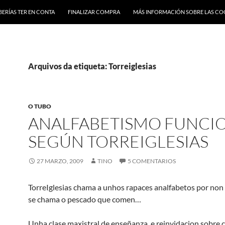
BERÍAS TER EN CONTA
FINALIZAR COMPRA
MÁS INFORMACIÓN SOBRE LAS CO
Arquivos da etiqueta: Torreiglesias
O TUBO
ANALFABETISMO FUNCI
SEGÚN TORREIGLESIAS
27 MARZO, 2009
TINO
5 COMENTARIOS
TorreIglesias chama a unhos rapaces analfabetos por no
se chama o pescado que comen…
Unha clase maxistral de enseñanza, e reinvidacion sobre