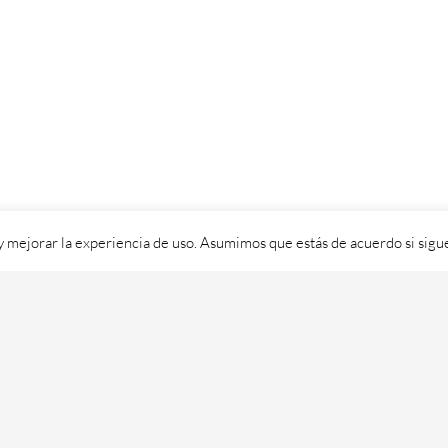
 y mejorar la experiencia de uso. Asumimos que estás de acuerdo si sig
ixital SL - 2026. Visítanos en
https://cafedixital.com
ou ponte en 