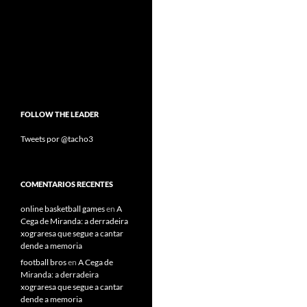
FOLLOW THE LEADER
Tweets por @tacho3
COMENTARIOS RECENTES
online basketball games
en
A
Cega de Miranda: a derradeira
xograresa que segue a cantar
dende a memoria
football bros
en
A Cega de
Miranda: a derradeira
xograresa que segue a cantar
dende a memoria