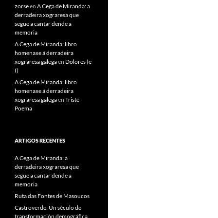
zorse
en
A Cega de Miranda: a
derradeira xograresa que
segue a cantar dende a
memoria
A Cega de Miranda: libro
homenaxe á derradeira
xograresa galega
en
Dolores (e
I)
A Cega de Miranda: libro
homenaxe á derradeira
xograresa galega
en
Triste
Poema
ARTIGOS RECENTES
A Cega de Miranda: a
derradeira xograresa que
segue a cantar dende a
memoria
Ruta das Fontes de Masoucos
Castroverde: Un século de
transformación demográfica