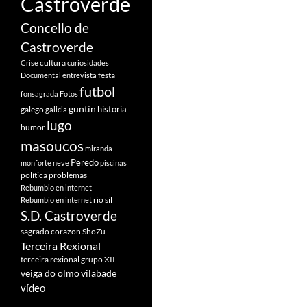
Castroverde
Concello de
Castroverde
cultura
Crise
curiosidades
festa
Documental
entrevista
futbol
fonsagrada
Fotos
guntín
historia
galego
galicia
lugo
humor
masoucos
miranda
Peredo
monforte
neve
piscinas
política
problemas
Rebumbio en internet
rio sil
Rebumbio en internet
S.D. Castroverde
sagrado corazon
ShoZu
Terceira Rexional
terceira rexional grupo XII
veiga do olmo
vilabade
vídeo