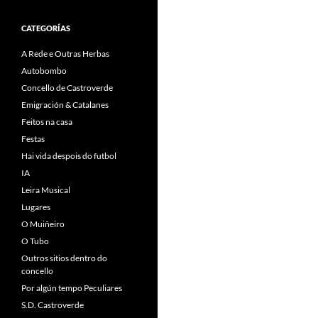
CATEGORÍAS
A Rede e Outras Herbas
Autobombo
Concello de Castroverde
Emigración & Catalanes
Feitos na casa
Festas
Hai vida despois do futbol
IA
Leira Musical
Lugares
O Muiñeiro
O Tubo
Outros sitios dentro do
concello
Por algún tempo Peculiares
S.D. Castroverde