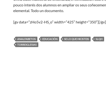
pouco interés dos alumnos en ampliar os seus coñecement
elemental. Todo un documento.
[gv data=”zHo5v2-HS_o” width=”425″ height=”350″][/gv]
ANALFABETOS
EDUCACIÓN
SE LO QUE HICISTEIS
SLQH
TORREIGLESIAS