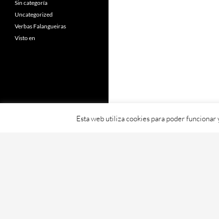
Sin categoría
Uncategorized
Verbas Falangueiras
Visto en
Esta web utiliza cookies para poder funcionar
Fornecido con orgullo por WordPress
Web creada, aloxada e mantida por Café D