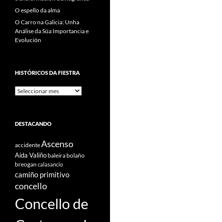
O espello da alma
O Carro na Galicia: Unha
Análise da Súa Importancia e
Evolución
HISTÓRICOS DA FIESTRA
Históricos
Da
Fiestra
DESTACANDO
Ascenso
accidente
Aída Valiño
baleira
bolaño
breogan
calasancio
camiño primitivo
concello
Concello de